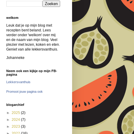
welkom
Leuk dat je op mijn blog met
recepten bent beland. Lees
verder onder 'welkom' over mij
en de naam van mijn blog. Veel
plezier met lezen, koken en eten.
Geniet van alle lekkersvanthuis.
Johanneke
Neem ook een kijkje op mijn FB-
pagina
Lekkersvanthuis
Promoot jouw pagina ook
blogarchief
►
2025
(2)
►
2024
(7)
►
2023
(3)
►
2022
(16)