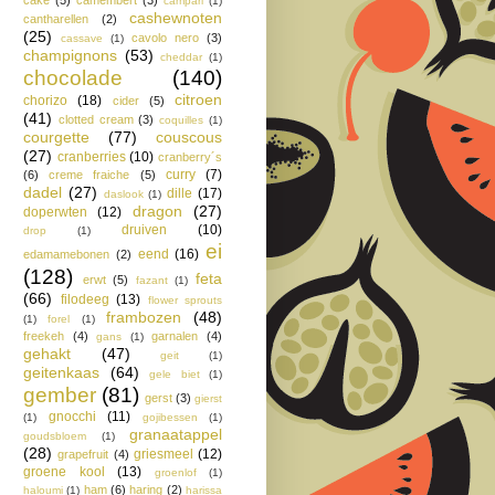
campari
(1)
cashewnoten
cantharellen
(2)
(25)
cavolo nero
(3)
cassave
(1)
champignons
(53)
cheddar
(1)
chocolade
(140)
citroen
chorizo
(18)
cider
(5)
(41)
clotted cream
(3)
coquilles
(1)
courgette
(77)
couscous
(27)
cranberries
(10)
cranberry´s
curry
(7)
(6)
creme fraiche
(5)
dadel
(27)
dille
(17)
daslook
(1)
dragon
(27)
doperwten
(12)
druiven
(10)
drop
(1)
ei
eend
(16)
edamamebonen
(2)
(128)
feta
erwt
(5)
fazant
(1)
(66)
filodeeg
(13)
flower sprouts
frambozen
(48)
(1)
forel
(1)
freekeh
(4)
garnalen
(4)
gans
(1)
gehakt
(47)
geit
(1)
geitenkaas
(64)
gele biet
(1)
gember
(81)
gerst
(3)
gierst
gnocchi
(11)
(1)
gojibessen
(1)
granaatappel
goudsbloem
(1)
(28)
griesmeel
(12)
grapefruit
(4)
groene kool
(13)
groenlof
(1)
ham
(6)
haring
(2)
haloumi
(1)
harissa