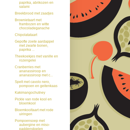
paprika, abrikozen en
salami
Breekbrood met zaadjes
Brownietaart met
frambozen en witte
chocoladeganache
Chipolatataart
Gepofte zoete aardappel
met zwarte bonen,
paprika ...
Theekoekjes met vanille en
rozengelei
Cranberries met
ananassiroop en
ananassiroop met c...
Spelt met cavolo nero,
pompoen en geitenkaas
Kakimangochutney
Pickle van rode kool en
bloemkool
Bloemkooltaart met rode
uiringen
Pompoensoep met
aubergine en miso-
paddenstoelen