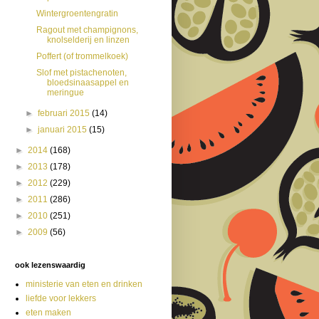
Wintergroentengratin
Ragout met champignons,
knolselderij en linzen
Poffert (of trommelkoek)
Slof met pistachenoten,
bloedsinaasappel en
meringue
►
februari 2015
(14)
►
januari 2015
(15)
►
2014
(168)
►
2013
(178)
►
2012
(229)
►
2011
(286)
►
2010
(251)
►
2009
(56)
ook lezenswaardig
ministerie van eten en drinken
liefde voor lekkers
eten maken