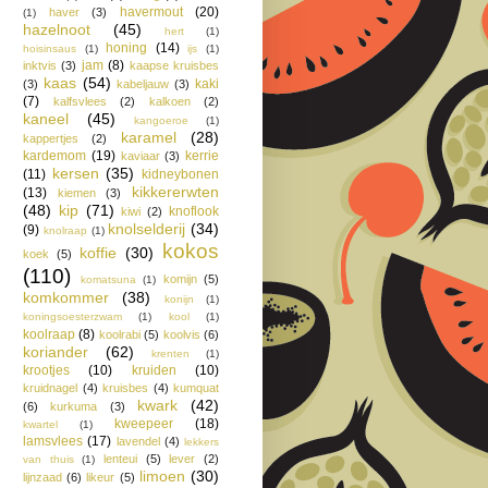
havermout
(20)
haver
(3)
(1)
hazelnoot
(45)
hert
(1)
honing
(14)
hoisinsaus
(1)
ijs
(1)
jam
(8)
inktvis
(3)
kaapse kruisbes
kaas
(54)
kaki
(3)
kabeljauw
(3)
(7)
kalfsvlees
(2)
kalkoen
(2)
kaneel
(45)
kangoeroe
(1)
karamel
(28)
kappertjes
(2)
kardemom
(19)
kerrie
kaviaar
(3)
kersen
(35)
(11)
kidneybonen
kikkererwten
(13)
kiemen
(3)
(48)
kip
(71)
knoflook
kiwi
(2)
knolselderij
(34)
(9)
knolraap
(1)
kokos
koffie
(30)
koek
(5)
(110)
komijn
(5)
komatsuna
(1)
komkommer
(38)
konijn
(1)
koningsoesterzwam
(1)
kool
(1)
koolraap
(8)
koolrabi
(5)
koolvis
(6)
koriander
(62)
krenten
(1)
krootjes
(10)
kruiden
(10)
kruidnagel
(4)
kruisbes
(4)
kumquat
kwark
(42)
(6)
kurkuma
(3)
kweepeer
(18)
kwartel
(1)
lamsvlees
(17)
lavendel
(4)
lekkers
lenteui
(5)
lever
(2)
van thuis
(1)
limoen
(30)
lijnzaad
(6)
likeur
(5)