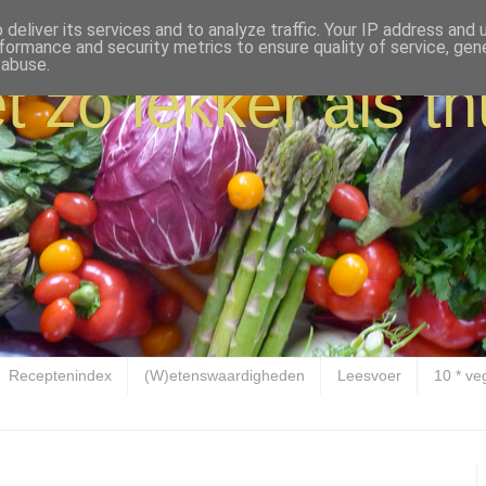
deliver its services and to analyze traffic. Your IP address and
formance and security metrics to ensure quality of service, ge
 abuse.
t zo lekker als th
Receptenindex
(W)etenswaardigheden
Leesvoer
10 * ve