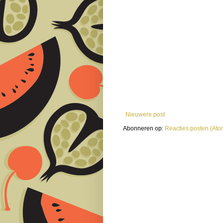
Nieuwere post
Abonneren op:
Reacties posten (Ato