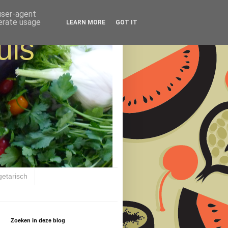
 user-agent
nerate usage
LEARN MORE
GOT IT
uis
getarisch
Zoeken in deze blog