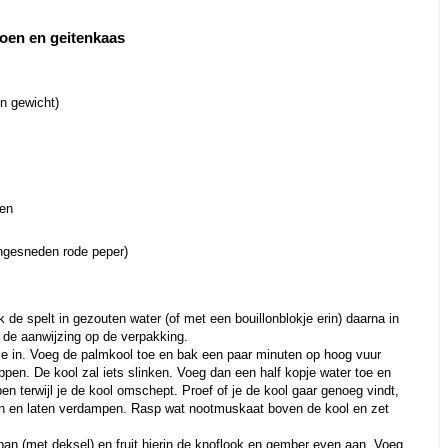
oen en geitenkaas
n gewicht)
oen
ijngesneden rode peper)
 de spelt in gezouten water (of met een bouillonblokje erin) daarna in
g de aanwijzing op de verpakking.
lie in. Voeg de palmkool toe en bak een paar minuten op hoog vuur
eppen. De kool zal iets slinken. Voeg dan een half kopje water toe en
en terwijl je de kool omschept. Proef of je de kool gaar genoeg vindt,
en en laten verdampen. Rasp wat nootmuskaat boven de kool en zet
npan (met deksel) en fruit hierin de knoflook en gember even aan. Voeg