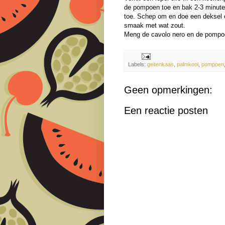
de pompoen toe en bak 2-3 minute
toe. Schep om en doe een deksel 
smaak met wat zout.
Meng de cavolo nero en de pompoe
Labels:
geitenkaas
,
palmkool
,
pompoen
Geen opmerkingen:
Een reactie posten