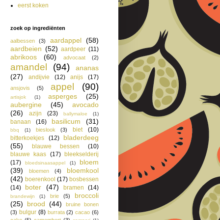
eerst koken
zoek op ingrediënten
aardappel
(58)
aalbessen
(3)
aardbeien
(52)
aardpeer
(11)
abrikoos
(60)
advocaat
(2)
amandel
(94)
ananas
(27)
andijvie
(12)
anijs
(17)
appel
(90)
ansjovis
(5)
asperges
(25)
artisjok
(1)
aubergine
(45)
avocado
(26)
azijn
(23)
ballymaloe
(1)
basilicum
(31)
banaan
(16)
biet
(10)
bieslook
(3)
bbq
(1)
bladerdeeg
bitterkoekjes
(12)
(55)
blauwe bessen
(10)
blauwe kaas
(17)
bleekselderij
bloem
(17)
bloedsinaasappel
(1)
(39)
bloemkool
bloemen
(4)
(42)
boerenkool
(17)
bosbessen
boter
(47)
(14)
bramen
(14)
broccoli
brie
(5)
brandewijn
(1)
(25)
brood
(44)
bruine bonen
bulgur
(8)
(3)
burrata
(2)
cacao
(6)
cake
(5)
camembert
(3)