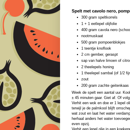
Spelt met cavolo nero, pomp
300 gram speltkorrels
1 + 1 eetlepel olijfolie
400 gram cavola nero (schoo
nootmuskaat
500 gram pompoenblokjes
1 teentje knoflook
2 cm gember, geraspt
sap van halve limoen of citr
2 theelepels honing
1 theelepel sambal (of 1/2 f
zout
200 gram zachte geitenkaas
Week de spelt een aantal uur. Kook
± 45 minuten gaar. Giet af. Of vol
Verhit een wok en doe er 1 lepel o
terwijl je de palmkool blijft omsch
wat zout en laat het water verdamp
herhaal anders het water toevoeg
even opzij.
Verhit een lepel olie in een koeke