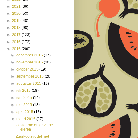
►
2021
(36)
►
2020
(53)
►
2019
(48)
►
2018
(98)
►
2017
(123)
►
2016
(172)
▼
2015
(200)
►
december 2015
(17)
►
november 2015
(20)
►
oktober 2015
(19)
►
september 2015
(20)
►
augustus 2015
(18)
►
juli 2015
(18)
►
juni 2015
(14)
►
mei 2015
(13)
►
april 2015
(15)
▼
maart 2015
(17)
Gekleurde en gevulde
eieren
Zuurkoolstrudel met