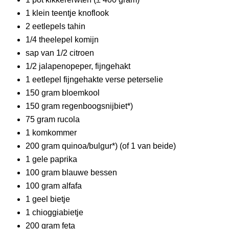
1 klein teentje knoflook
2 eetlepels tahin
1/4 theelepel komijn
sap van 1/2 citroen
1/2 jalapenopeper, fijngehakt
1 eetlepel fijngehakte verse peterselie
150 gram bloemkool
150 gram regenboogsnijbiet*)
75 gram rucola
1 komkommer
200 gram quinoa/bulgur*) (of 1 van beide)
1 gele paprika
100 gram blauwe bessen
100 gram alfafa
1 geel bietje
1 chioggiabietje
200 gram feta