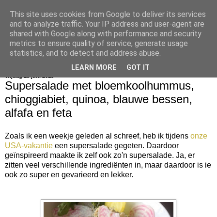
This site uses cookies from Google to deliver its services
bijna net zo lekker als thuis
and to analyze traffic. Your IP address and user-agent are
shared with Google along with performance and security
metrics to ensure quality of service, generate usage
statistics, and to detect and address abuse.
▼
LEARN MORE
GOT IT
vrijdag 19 juni 2015
Supersalade met bloemkoolhummus,
chioggiabiet, quinoa, blauwe bessen,
alfafa en feta
Zoals ik een weekje geleden al schreef, heb ik tijdens
onze
USA-vakantie
een supersalade gegeten. Daardoor
geïnspireerd maakte ik zelf ook zo'n supersalade. Ja, er
zitten veel verschillende ingrediënten in, maar daardoor is ie
ook zo super en gevarieerd en lekker.