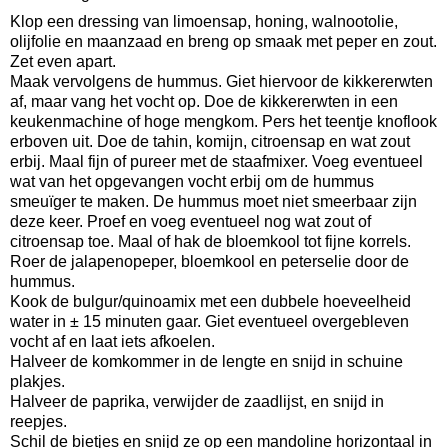
Klop een dressing van limoensap, honing, walnootolie,
olijfolie en maanzaad en breng op smaak met peper en zout.
Zet even apart.
Maak vervolgens de hummus. Giet hiervoor de kikkererwten
af, maar vang het vocht op. Doe de kikkererwten in een
keukenmachine of hoge mengkom. Pers het teentje knoflook
erboven uit. Doe de tahin, komijn, citroensap en wat zout
erbij. Maal fijn of pureer met de staafmixer. Voeg eventueel
wat van het opgevangen vocht erbij om de hummus
smeuïger te maken. De hummus moet niet smeerbaar zijn
deze keer. Proef en voeg eventueel nog wat zout of
citroensap toe. Maal of hak de bloemkool tot fijne korrels.
Roer de jalapenopeper, bloemkool en peterselie door de
hummus.
Kook de bulgur/quinoamix met een dubbele hoeveelheid
water in ± 15 minuten gaar. Giet eventueel overgebleven
vocht af en laat iets afkoelen.
Halveer de komkommer in de lengte en snijd in schuine
plakjes.
Halveer de paprika, verwijder de zaadlijst, en snijd in
reepjes.
Schil de bietjes en snijd ze op een mandoline horizontaal in