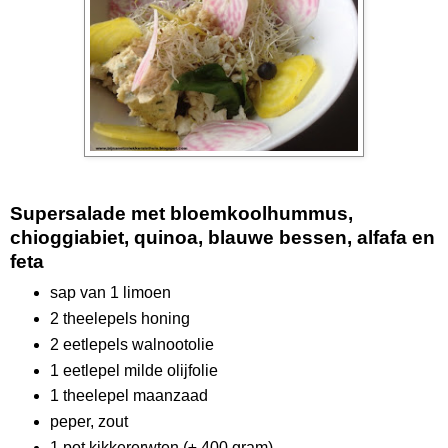
Supersalade met bloemkoolhummus,
chioggiabiet, quinoa, blauwe bessen, alfafa en
feta
sap van 1 limoen
2 theelepels honing
2 eetlepels walnootolie
1 eetlepel milde olijfolie
1 theelepel maanzaad
peper, zout
1 pot kikkererwten (± 400 gram)