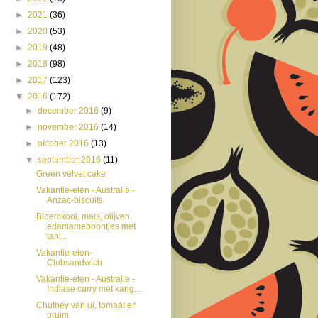
►
2021
(36)
►
2020
(53)
►
2019
(48)
►
2018
(98)
►
2017
(123)
▼
2016
(172)
►
december 2016
(9)
►
november 2016
(14)
►
oktober 2016
(13)
▼
september 2016
(11)
Green velvet cake
Vakantie-eten - Australië -
Anzac-biscuits
Bloemkool, mais, olijven,
edamameboontjes met
tahi...
Vakantie-eten-
Clubsandwich
Vakantie-eten - Australie -
Indiase curry met kang...
Chutney van ui, tomaat en
pruim