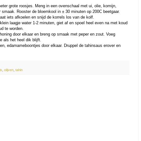
eter grote roosjes. Meng in een ovenschaal met ui, olie, komijn,
ar smaak. Rooster de bloemkool in ± 30 minuten op 200C beetgaar.
t iets afkoelen en snijd de korrels los van de kolf.
ein laagje water 1-2 minuten, giet af en spoel heel even na met koud
ud te worden.
n honing door elkaar en breng op smaak met peper en zout. Voeg
 als het heel dik blijft.
ven, edamameboontjes door elkaar. Druppel de tahinsaus erover en
.
is
,
olijven
,
tahin