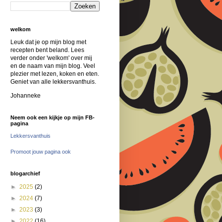
welkom
Leuk dat je op mijn blog met
recepten bent beland. Lees
verder onder 'welkom' over mij
en de naam van mijn blog. Veel
plezier met lezen, koken en eten.
Geniet van alle lekkersvanthuis.
Johanneke
Neem ook een kijkje op mijn FB-
pagina
Lekkersvanthuis
Promoot jouw pagina ook
blogarchief
►
2025
(2)
►
2024
(7)
►
2023
(3)
►
2022
(16)