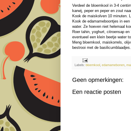
Verdeel de bloemkool in 3-4 centim
karwij, peper en peper en zout na
Kook de maiskolven 10 minuten. Laa
Kook de edamameboontjes in een kl
water. Ze hoeven niet helemaal ko
Roer tahin, yoghurt, citroensap e
eventueel een klein beetje water toe
Meng bloemkool, maiskorrels, olij
bestrooi met de basilicumblaadjes
Labels:
bloemkool
,
edamamebonen
,
ma
Geen opmerkingen:
Een reactie posten