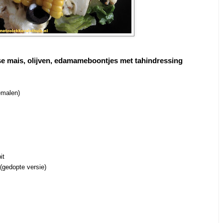
e mais, olijven, edamameboontjes met tahindressing
emalen)
it
gedopte versie)