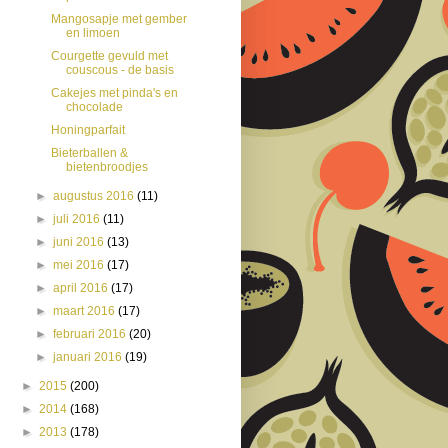
Mangosapje met gember
en limoen
Courgette gevuld met
couscous - de basis
Cakejes met pinda's en
chocolade
Honingparfait
Bieterballen &
bietenbroodjes
►
augustus 2016
(11)
►
juli 2016
(11)
►
juni 2016
(13)
►
mei 2016
(17)
►
april 2016
(17)
►
maart 2016
(17)
►
februari 2016
(20)
►
januari 2016
(19)
►
2015
(200)
►
2014
(168)
►
2013
(178)