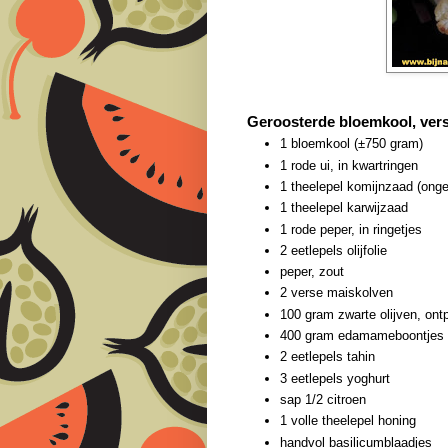
Geroosterde bloemkool, vers
1 bloemkool (±750 gram)
1 rode ui, in kwartringen
1 theelepel komijnzaad (ong
1 theelepel karwijzaad
1 rode peper, in ringetjes
2 eetlepels olijfolie
peper, zout
2 verse maiskolven
100 gram zwarte olijven, ontp
400 gram edamameboontjes (
2 eetlepels tahin
3 eetlepels yoghurt
sap 1/2 citroen
1 volle theelepel honing
handvol basilicumblaadjes