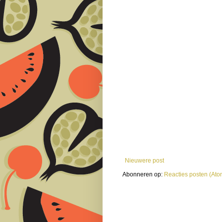
Nieuwere post
Abonneren op:
Reacties posten (Ato