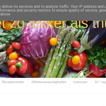
deliver its services and to analyze traffic. Your IP address and
formance and security metrics to ensure quality of service, ge
 abuse.
t zo lekker als th
Receptenindex
(W)etenswaardigheden
Leesvoer
10 * ve