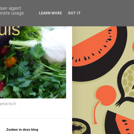
 user-agent
nerate usage
LEARN MORE
GOT IT
uis
getarisch
Zoeken in deze blog