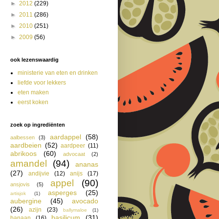
►
2012
(229)
►
2011
(286)
►
2010
(251)
►
2009
(56)
ook lezenswaardig
ministerie van eten en drinken
liefde voor lekkers
eten maken
eerst koken
zoek op ingrediënten
aardappel
(58)
aalbessen
(3)
aardbeien
(52)
aardpeer
(11)
abrikoos
(60)
advocaat
(2)
amandel
(94)
ananas
(27)
andijvie
(12)
anijs
(17)
appel
(90)
ansjovis
(5)
asperges
(25)
artisjok
(1)
aubergine
(45)
avocado
(26)
azijn
(23)
ballymaloe
(1)
basilicum
(31)
banaan
(16)