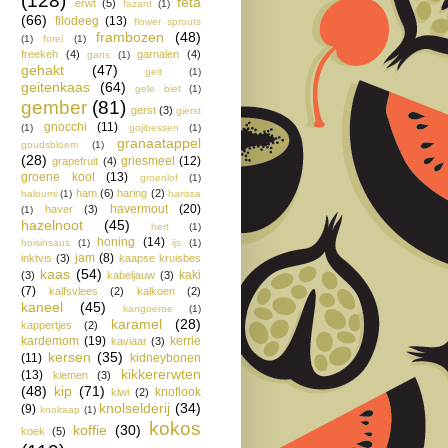
(128)
feta
erwt
(5)
fazant
(1)
(66)
filodeeg
(13)
flower sprouts
frambozen
(48)
(1)
forel
(1)
freekeh
(4)
garnalen
(4)
gans
(1)
gehakt
(47)
geit
(1)
geitenkaas
(64)
gele biet
(1)
gember
(81)
gerst
(3)
gierst
gnocchi
(11)
(1)
gojibessen
(1)
granaatappel
goudsbloem
(1)
(28)
griesmeel
(12)
grapefruit
(4)
groene kool
(13)
groenlof
(1)
ham
(6)
haring
(2)
haloumi
(1)
harissa
havermout
(20)
haver
(3)
(1)
hazelnoot
(45)
hert
(1)
honing
(14)
hoisinsaus
(1)
ijs
(1)
jam
(8)
inktvis
(3)
kaapse kruisbes
kaas
(54)
kaki
(3)
kabeljauw
(3)
(7)
kalfsvlees
(2)
kalkoen
(2)
kaneel
(45)
kangoeroe
(1)
karamel
(28)
kappertjes
(2)
kardemom
(19)
kerrie
kaviaar
(3)
kersen
(35)
(11)
kidneybonen
kikkererwten
(13)
kiemen
(3)
(48)
kip
(71)
knoflook
kiwi
(2)
knolselderij
(34)
(9)
knolraap
(1)
kokos
koffie
(30)
koek
(5)