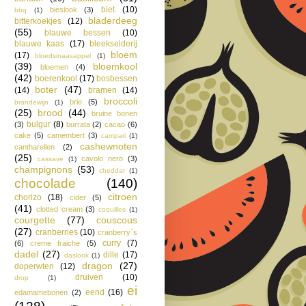
biet
(10)
bieslook
(3)
bbq
(1)
bladerdeeg
bitterkoekjes
(12)
(55)
blauwe bessen
(10)
blauwe kaas
(17)
bleekselderij
bloem
(17)
bloedsinaasappel
(1)
(39)
bloemkool
bloemen
(4)
(42)
boerenkool
(17)
bosbessen
boter
(47)
(14)
bramen
(14)
broccoli
brie
(5)
brandewijn
(1)
(25)
brood
(44)
bruine bonen
bulgur
(8)
(3)
burrata
(2)
cacao
(6)
cake
(5)
camembert
(3)
campari
(1)
cashewnoten
cantharellen
(2)
(25)
cavolo nero
(3)
cassave
(1)
champignons
(53)
cheddar
(1)
chocolade
(140)
citroen
chorizo
(18)
cider
(5)
(41)
clotted cream
(3)
coquilles
(1)
courgette
(77)
couscous
(27)
cranberries
(10)
cranberry´s
curry
(7)
(6)
creme fraiche
(5)
dadel
(27)
dille
(17)
daslook
(1)
dragon
(27)
doperwten
(12)
druiven
(10)
drop
(1)
ei
eend
(16)
edamamebonen
(2)