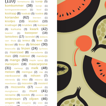
(110)
komijn
(5)
komatsuna
(1)
komkommer
(38)
konijn
(1)
koningsoesterzwam
(1)
kool
(1)
koolraap
(8)
koolrabi
(5)
koolvis
(6)
koriander
(62)
krenten
(1)
krootjes
(10)
kruiden
(10)
kruidnagel
(4)
kruisbes
(4)
kumquat
kwark
(42)
(6)
kurkuma
(3)
kweepeer
(18)
kwartel
(1)
lamsvlees
(17)
lavendel
(4)
lekkers
lenteui
(5)
lever
(2)
van thuis
(1)
limoen
(30)
lijnzaad
(6)
likeur
(5)
linzen
(24)
limoncello
(1)
lychees
maanzaad
(8)
(1)
macadamia
(1)
mais
(20)
makreel
(9)
mandarijn
mango
(60)
(6)
maple syrup
(1)
mascarpone
marsepein
(18)
(31)
melk
(48)
meiraap
(1)
meloen
(9)
meringue
(2)
mie
(1)
mihoen
(7)
mierikswortel
(5)
miso
(5)
minneola
(1)
mizuna
(1)
mosselen
(3)
mosterd
moerbeien
(1)
mozzarella
(17)
(3)
muesli
(1)
munt
(41)
mungbonen
(1)
nectarine
(6)
noedels
(5)
oesters
(1)
olijven
(46)
oesterzwam
(7)
oregano
(4)
oregeno
(1)
orzo
(1)