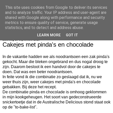
This site uses cookies from Google to deliver its services
bijna net zo lekker als thuis
and to analyze traffic. Your IP address and user-agent are
shared with Google along with performance and security
metrics to ensure quality of service, generate usage
statistics, and to detect and address abuse.
▼
LEARN MORE
GOT IT
zaterdag 10 september 2016
Cakejes met pinda's en chocolade
In de vakantie hadden we als noodrantsoen een zak pinda's
gekocht. Maar die bleken ongebrand en dus nogal droog te
zijn. Daarom besloot ik een handvol door de cakejes te
doen. Dat was een beter noodrantsoen.
In feite vond ik die combinatie zo geslaagd dat ik, nu we
weer thuis zijn, weer cakejes met pinda's en chocolade
gebakken. Bij deze het recept.
De combinatie pinda en chocolade is omhoog geklommen
in mijn kookgeheugen. Het soort van gedeconstrueerde
snickertoetje dat in de Australische Delicious stond staat ook
op de "to-bake-list".