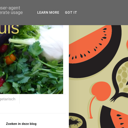
 user-agent
nerate usage
LEARN MORE
GOT IT
uis
getarisch
Zoeken in deze blog