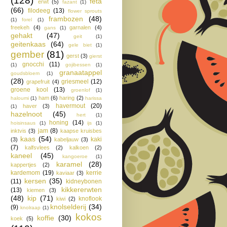
(128)
feta
erwt
(5)
fazant
(1)
(66)
filodeeg
(13)
flower sprouts
frambozen
(48)
(1)
forel
(1)
freekeh
(4)
garnalen
(4)
gans
(1)
gehakt
(47)
geit
(1)
geitenkaas
(64)
gele biet
(1)
gember
(81)
gerst
(3)
gierst
gnocchi
(11)
(1)
gojibessen
(1)
granaatappel
goudsbloem
(1)
(28)
griesmeel
(12)
grapefruit
(4)
groene kool
(13)
groenlof
(1)
ham
(6)
haring
(2)
haloumi
(1)
harissa
havermout
(20)
haver
(3)
(1)
hazelnoot
(45)
hert
(1)
honing
(14)
hoisinsaus
(1)
ijs
(1)
jam
(8)
inktvis
(3)
kaapse kruisbes
kaas
(54)
kaki
(3)
kabeljauw
(3)
(7)
kalfsvlees
(2)
kalkoen
(2)
kaneel
(45)
kangoeroe
(1)
karamel
(28)
kappertjes
(2)
kardemom
(19)
kerrie
kaviaar
(3)
kersen
(35)
(11)
kidneybonen
kikkererwten
(13)
kiemen
(3)
(48)
kip
(71)
knoflook
kiwi
(2)
knolselderij
(34)
(9)
knolraap
(1)
kokos
koffie
(30)
koek
(5)