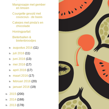
Mangosapje met gember
en limoen
Courgette gevuld met
couscous - de basis
Cakejes met pinda's en
chocolade
Honingparfait
Bieterballen &
bietenbroodjes
►
augustus 2016
(11)
►
juli 2016
(11)
►
juni 2016
(13)
►
mei 2016
(17)
►
april 2016
(17)
►
maart 2016
(17)
►
februari 2016
(20)
►
januari 2016
(19)
►
2015
(200)
►
2014
(168)
►
2013
(178)