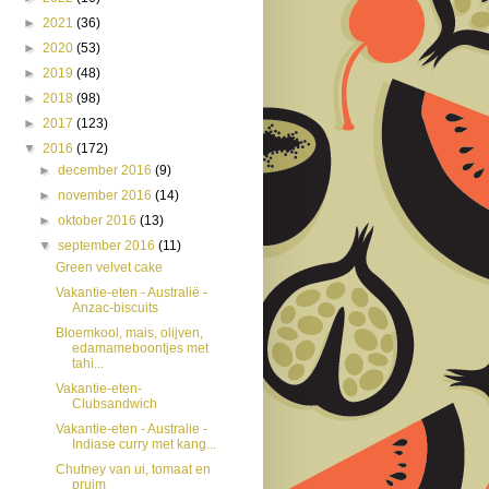
►
2021
(36)
►
2020
(53)
►
2019
(48)
►
2018
(98)
►
2017
(123)
▼
2016
(172)
►
december 2016
(9)
►
november 2016
(14)
►
oktober 2016
(13)
▼
september 2016
(11)
Green velvet cake
Vakantie-eten - Australië -
Anzac-biscuits
Bloemkool, mais, olijven,
edamameboontjes met
tahi...
Vakantie-eten-
Clubsandwich
Vakantie-eten - Australie -
Indiase curry met kang...
Chutney van ui, tomaat en
pruim