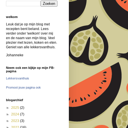
welkom
Leuk dat je op mijn blog met
recepten bent beland. Lees
verder onder 'welkom' over mij
en de naam van mijn blog. Veel
plezier met lezen, koken en eten.
Geniet van alle lekkersvanthuis.
Johanneke
Neem ook een kijkje op mijn FB-
pagina
Lekkersvanthuis
Promoot jouw pagina ook
blogarchief
►
2025
(2)
►
2024
(7)
►
2023
(3)
►
2022
(16)