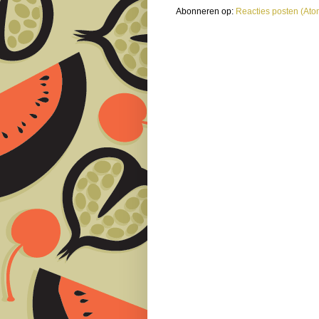
Abonneren op:
Reacties posten (Ato