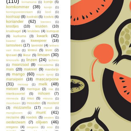
(110)
komijn
(5)
komatsuna
(1)
komkommer
(38)
konijn
(1)
koningsoesterzwam
(1)
kool
(1)
koolraap
(8)
koolrabi
(5)
koolvis
(6)
koriander
(62)
krenten
(1)
krootjes
(10)
kruiden
(10)
kruidnagel
(4)
kruisbes
(4)
kumquat
kwark
(42)
(6)
kurkuma
(3)
kweepeer
(18)
kwartel
(1)
lamsvlees
(17)
lavendel
(4)
lekkers
lenteui
(5)
lever
(2)
van thuis
(1)
limoen
(30)
lijnzaad
(6)
likeur
(5)
linzen
(24)
limoncello
(1)
lychees
maanzaad
(8)
(1)
macadamia
(1)
mais
(20)
makreel
(9)
mandarijn
mango
(60)
(6)
maple syrup
(1)
mascarpone
marsepein
(18)
(31)
melk
(48)
meiraap
(1)
meloen
(9)
meringue
(2)
mie
(1)
mihoen
(7)
mierikswortel
(5)
miso
(5)
minneola
(1)
mizuna
(1)
mosselen
(3)
mosterd
moerbeien
(1)
mozzarella
(17)
(3)
muesli
(1)
munt
(41)
mungbonen
(1)
nectarine
(6)
noedels
(5)
oesters
(1)
olijven
(46)
oesterzwam
(7)
oregano
(4)
oregeno
(1)
orzo
(1)