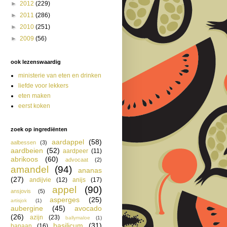
►
2012
(229)
►
2011
(286)
►
2010
(251)
►
2009
(56)
ook lezenswaardig
ministerie van eten en drinken
liefde voor lekkers
eten maken
eerst koken
zoek op ingrediënten
aardappel
(58)
aalbessen
(3)
aardbeien
(52)
aardpeer
(11)
abrikoos
(60)
advocaat
(2)
amandel
(94)
ananas
(27)
andijvie
(12)
anijs
(17)
appel
(90)
ansjovis
(5)
asperges
(25)
artisjok
(1)
aubergine
(45)
avocado
(26)
azijn
(23)
ballymaloe
(1)
basilicum
(31)
banaan
(16)