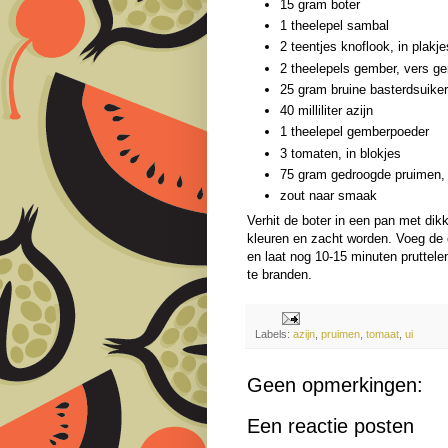
15 gram boter
1 theelepel sambal
2 teentjes knoflook, in plakje
2 theelepels gember, vers ge
25 gram bruine basterdsuiker
40 milliliter azijn
1 theelepel gemberpoeder
3 tomaten, in blokjes
75 gram gedroogde pruimen, 
zout naar smaak
Verhit de boter in een pan met dikk
kleuren en zacht worden. Voeg de 
en laat nog 10-15 minuten pruttele
te branden.
Labels:
azijn
,
pruimen
,
tomaat
,
ui
Geen opmerkingen:
Een reactie posten