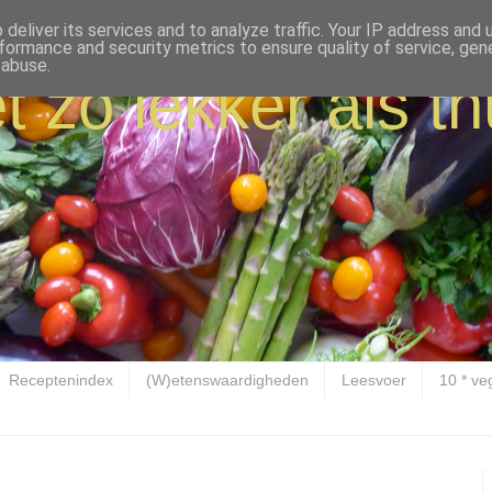
deliver its services and to analyze traffic. Your IP address and
formance and security metrics to ensure quality of service, ge
 abuse.
t zo lekker als th
Receptenindex
(W)etenswaardigheden
Leesvoer
10 * ve