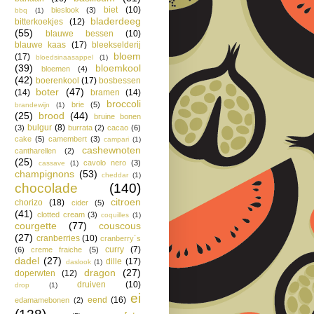
biet
(10)
bieslook
(3)
bbq
(1)
bladerdeeg
bitterkoekjes
(12)
(55)
blauwe bessen
(10)
blauwe kaas
(17)
bleekselderij
bloem
(17)
bloedsinaasappel
(1)
(39)
bloemkool
bloemen
(4)
(42)
boerenkool
(17)
bosbessen
boter
(47)
(14)
bramen
(14)
broccoli
brie
(5)
brandewijn
(1)
(25)
brood
(44)
bruine bonen
bulgur
(8)
(3)
burrata
(2)
cacao
(6)
cake
(5)
camembert
(3)
campari
(1)
cashewnoten
cantharellen
(2)
(25)
cavolo nero
(3)
cassave
(1)
champignons
(53)
cheddar
(1)
chocolade
(140)
citroen
chorizo
(18)
cider
(5)
(41)
clotted cream
(3)
coquilles
(1)
courgette
(77)
couscous
(27)
cranberries
(10)
cranberry´s
curry
(7)
(6)
creme fraiche
(5)
dadel
(27)
dille
(17)
daslook
(1)
dragon
(27)
doperwten
(12)
druiven
(10)
drop
(1)
ei
eend
(16)
edamamebonen
(2)