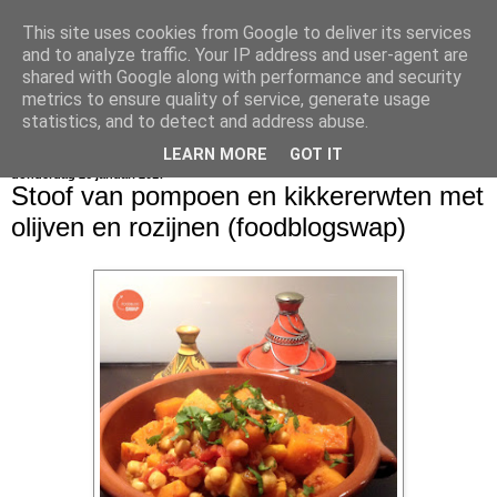
This site uses cookies from Google to deliver its services
bijna net zo lekker als thuis
and to analyze traffic. Your IP address and user-agent are
shared with Google along with performance and security
metrics to ensure quality of service, generate usage
statistics, and to detect and address abuse.
▼
LEARN MORE
GOT IT
donderdag 26 januari 2017
Stoof van pompoen en kikkererwten met
olijven en rozijnen (foodblogswap)