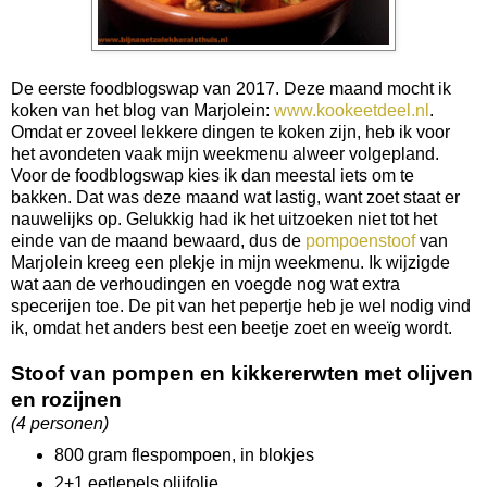
De eerste foodblogswap van 2017. Deze maand mocht ik
koken van het blog van Marjolein:
www.kookeetdeel.nl
.
Omdat er zoveel lekkere dingen te koken zijn, heb ik voor
het avondeten vaak mijn weekmenu alweer volgepland.
Voor de foodblogswap kies ik dan meestal iets om te
bakken. Dat was deze maand wat lastig, want zoet staat er
nauwelijks op. Gelukkig had ik het uitzoeken niet tot het
einde van de maand bewaard, dus de
pompoenstoof
van
Marjolein kreeg een plekje in mijn weekmenu. Ik wijzigde
wat aan de verhoudingen en voegde nog wat extra
specerijen toe. De pit van het pepertje heb je wel nodig vind
ik, omdat het anders best een beetje zoet en weeïg wordt.
Stoof van pompen en kikkererwten met olijven
en rozijnen
(4 personen)
800 gram flespompoen, in blokjes
2+1 eetlepels olijfolie