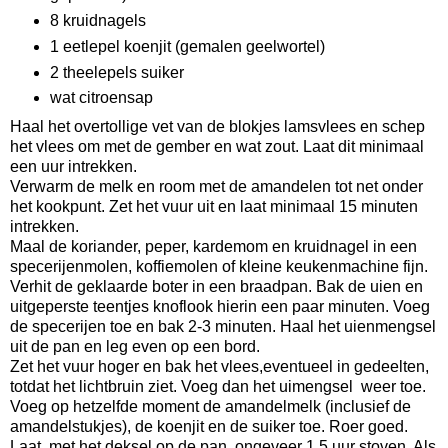
8 kruidnagels
1 eetlepel koenjit (gemalen geelwortel)
2 theelepels suiker
wat citroensap
Haal het overtollige vet van de blokjes lamsvlees en schep
het vlees om met de gember en wat zout. Laat dit minimaal
een uur intrekken.
Verwarm de melk en room met de amandelen tot net onder
het kookpunt. Zet het vuur uit en laat minimaal 15 minuten
intrekken.
Maal de koriander, peper, kardemom en kruidnagel in een
specerijenmolen, koffiemolen of kleine keukenmachine fijn.
Verhit de geklaarde boter in een braadpan. Bak de uien en
uitgeperste teentjes knoflook hierin een paar minuten. Voeg
de specerijen toe en bak 2-3 minuten. Haal het uienmengsel
uit de pan en leg even op een bord.
Zet het vuur hoger en bak het vlees,eventueel in gedeelten,
totdat het lichtbruin ziet. Voeg dan het uimengsel weer toe.
Voeg op hetzelfde moment de amandelmelk (inclusief de
amandelstukjes), de koenjit en de suiker toe. Roer goed.
Laat, met het deksel op de pan, ongeveer 1,5 uur stoven. Als