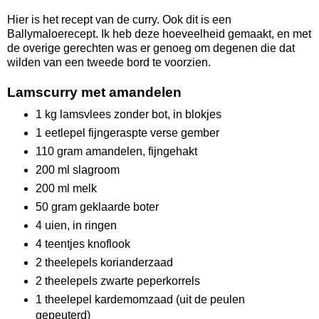
Hier is het recept van de curry. Ook dit is een
Ballymaloerecept. Ik heb deze hoeveelheid gemaakt, en met
de overige gerechten was er genoeg om degenen die dat
wilden van een tweede bord te voorzien.
Lamscurry met amandelen
1 kg lamsvlees zonder bot, in blokjes
1 eetlepel fijngeraspte verse gember
110 gram amandelen, fijngehakt
200 ml slagroom
200 ml melk
50 gram geklaarde boter
4 uien, in ringen
4 teentjes knoflook
2 theelepels korianderzaad
2 theelepels zwarte peperkorrels
1 theelepel kardemomzaad (uit de peulen
gepeuterd)