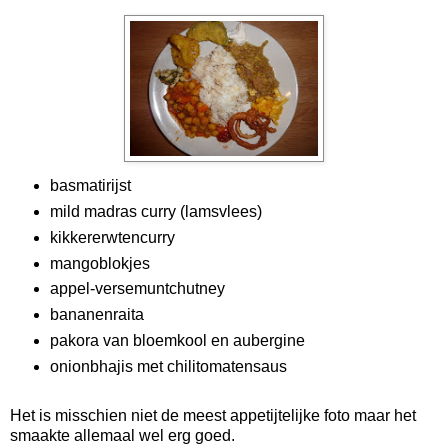
basmatirijst
mild madras curry (lamsvlees)
kikkererwtencurry
mangoblokjes
appel-versemuntchutney
bananenraita
pakora van bloemkool en aubergine
onionbhajis met chilitomatensaus
Het is misschien niet de meest appetijtelijke foto maar het
smaakte allemaal wel erg goed.