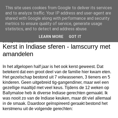
This site uses cookies from Google to deliver its services
bijna net zo lekker als thuis
and to analyze traffic. Your IP address and user-agent are
shared with Google along with performance and security
metrics to ensure quality of service, generate usage
statistics, and to detect and address abuse.
▼
LEARN MORE
GOT IT
zondag 7 februari 2010
Kerst in Indiase sferen - lamscurry met
amandelen
In het afgelopen half jaar is het ook kerst geweest. Dat
betekent dat een groot deel van de familie hier kwam eten.
Het gezelschap bestond uit 7 volwassenen, 3 tieners en 5
kinderen. Geen uitgebreid tig-gangendiner, maar wel een
gezellige maaltijd met veel keus. Tijdens de 12 weken op
Ballymaloe heb ik diverse Indiase gerechten gemaakt. Ik
was nooit zo van de Indiase keuken, maar dit viel allemaal
in de smaak. Daardoor geïnspireerd geraakt bestond het
kerstmenu uit de volgende gerechten: