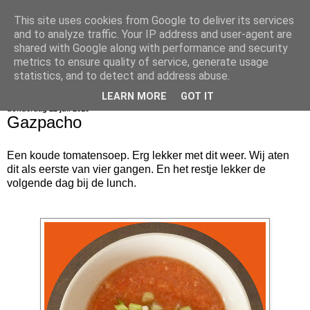
This site uses cookies from Google to deliver its services
bijna net zo lekker als thuis
and to analyze traffic. Your IP address and user-agent are
shared with Google along with performance and security
metrics to ensure quality of service, generate usage
statistics, and to detect and address abuse.
▼
LEARN MORE
GOT IT
donderdag 22 juli 2010
Gazpacho
Een koude tomatensoep. Erg lekker met dit weer. Wij aten
dit als eerste van vier gangen. En het restje lekker de
volgende dag bij de lunch.