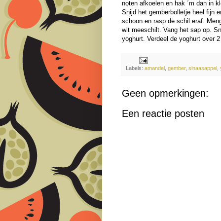
noten afkoelen en hak ´m dan in kl
Snijd het gemberbolletje heel fij
schoon en rasp de schil eraf. Meng
wit meeschilt. Vang het sap op. Sn
yoghurt. Verdeel de yoghurt over 
Labels:
amandel
,
gember
,
sinaasappel
,
Geen opmerkingen:
Een reactie posten