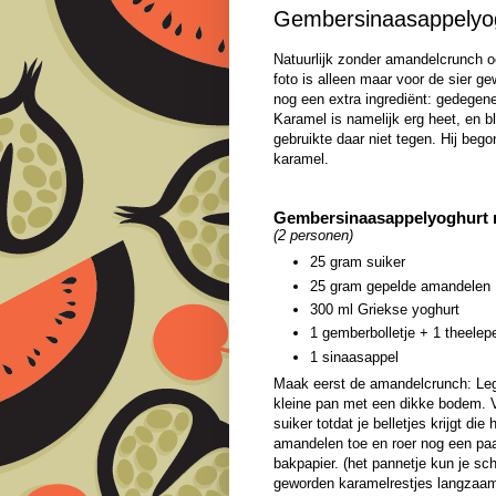
Gembersinaasappelyo
Natuurlijk zonder amandelcrunch o
foto is alleen maar voor de sier g
nog een extra ingrediënt: gedegene
Karamel is namelijk erg heet, en bl
gebruikte daar niet tegen. Hij beg
karamel.
Gembersinaasappelyoghurt 
(2 personen)
25 gram suiker
25 gram gepelde amandelen
300 ml Griekse yoghurt
1 gemberbolletje + 1 theelepe
1 sinaasappel
Maak eerst de amandelcrunch: Leg e
kleine pan met een dikke bodem. Ve
suiker totdat je belletjes krijgt di
amandelen toe en roer nog een paar
bakpapier. (het pannetje kun je sc
geworden karamelrestjes langzaam 