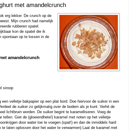
ghurt met amandelcrunch
ok erg lekker. De crunch op de
eweest. Mijn crunch had namelijk
reerde rubberen spatel.
ijkbaar kon de spatel die ik
on spontaan op te lossen in de
met amandelcrunch
l siroop
en velletje bakpapier op een plat bord. Doe hiervoor de suiker in een
rdeel de suiker zo gelijkmatig over de bodem als je kunt. Verhit de
e heel lichtbruin worden. De suiker begint te karamelliseren. Voeg de
 tellen. Giet de (gloeiendhete!) karamel met noten op het velletje
hoonkrijgen door water toe te voegen (spat!) en dan de inmiddels hard
te laten oplossen door het water te verwarmen) Laat de karamel met