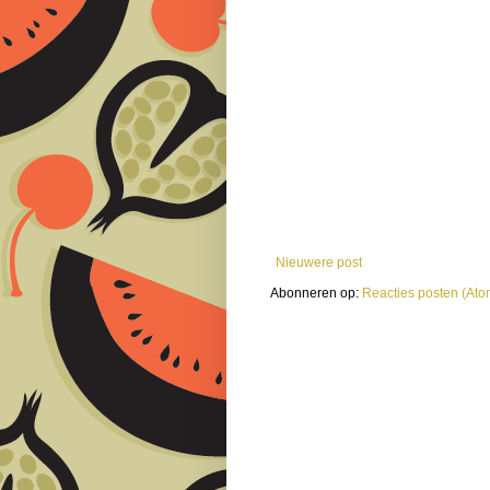
Nieuwere post
Abonneren op:
Reacties posten (Ato