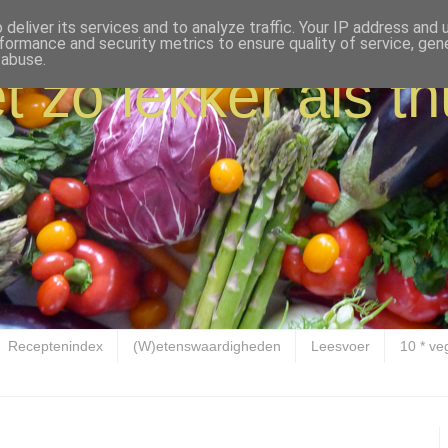
deliver its services and to analyze traffic. Your IP address and
formance and security metrics to ensure quality of service, ge
 abuse.
t zo lekker als th
Receptenindex
(W)etenswaardigheden
Leesvoer
10 * ve