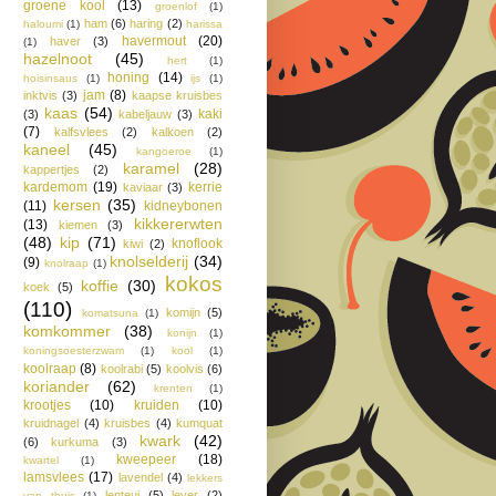
groene kool
(13)
groenlof
(1)
ham
(6)
haring
(2)
haloumi
(1)
harissa
havermout
(20)
haver
(3)
(1)
hazelnoot
(45)
hert
(1)
honing
(14)
hoisinsaus
(1)
ijs
(1)
jam
(8)
inktvis
(3)
kaapse kruisbes
kaas
(54)
kaki
(3)
kabeljauw
(3)
(7)
kalfsvlees
(2)
kalkoen
(2)
kaneel
(45)
kangoeroe
(1)
karamel
(28)
kappertjes
(2)
kardemom
(19)
kerrie
kaviaar
(3)
kersen
(35)
(11)
kidneybonen
kikkererwten
(13)
kiemen
(3)
(48)
kip
(71)
knoflook
kiwi
(2)
knolselderij
(34)
(9)
knolraap
(1)
kokos
koffie
(30)
koek
(5)
(110)
komijn
(5)
komatsuna
(1)
komkommer
(38)
konijn
(1)
koningsoesterzwam
(1)
kool
(1)
koolraap
(8)
koolrabi
(5)
koolvis
(6)
koriander
(62)
krenten
(1)
krootjes
(10)
kruiden
(10)
kruidnagel
(4)
kruisbes
(4)
kumquat
kwark
(42)
(6)
kurkuma
(3)
kweepeer
(18)
kwartel
(1)
lamsvlees
(17)
lavendel
(4)
lekkers
lenteui
(5)
lever
(2)
van thuis
(1)