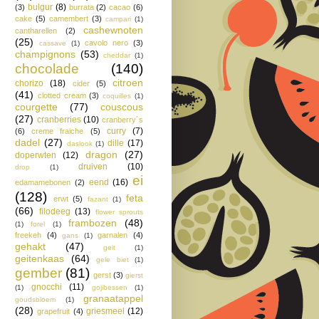
bulgur
(8)
(3)
burrata
(2)
cacao
(6)
cake
(5)
camembert
(3)
campari
(1)
cashewnoten
cantharellen
(2)
(25)
cavolo nero
(3)
cassave
(1)
champignons
(53)
cheddar
(1)
chocolade
(140)
citroen
chorizo
(18)
cider
(5)
(41)
clotted cream
(3)
coquilles
(1)
courgette
(77)
couscous
(27)
cranberries
(10)
cranberry´s
curry
(7)
(6)
creme fraiche
(5)
dadel
(27)
dille
(17)
daslook
(1)
dragon
(27)
doperwten
(12)
druiven
(10)
drop
(1)
ei
eend
(16)
edamamebonen
(2)
(128)
feta
erwt
(5)
fazant
(1)
(66)
filodeeg
(13)
flower sprouts
frambozen
(48)
(1)
forel
(1)
freekeh
(4)
garnalen
(4)
gans
(1)
gehakt
(47)
geit
(1)
geitenkaas
(64)
gele biet
(1)
gember
(81)
gerst
(3)
gierst
gnocchi
(11)
(1)
gojibessen
(1)
granaatappel
goudsbloem
(1)
(28)
griesmeel
(12)
grapefruit
(4)