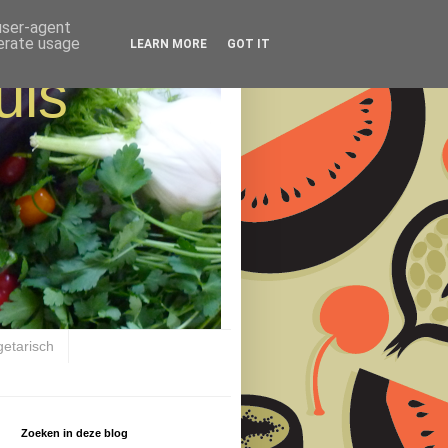
 user-agent
nerate usage
LEARN MORE
GOT IT
uis
getarisch
Zoeken in deze blog