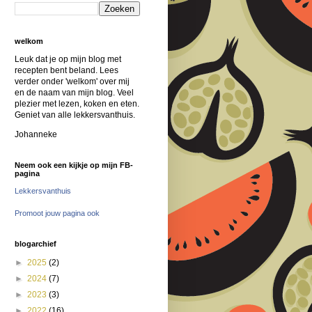
welkom
Leuk dat je op mijn blog met
recepten bent beland. Lees
verder onder 'welkom' over mij
en de naam van mijn blog. Veel
plezier met lezen, koken en eten.
Geniet van alle lekkersvanthuis.
Johanneke
Neem ook een kijkje op mijn FB-
pagina
Lekkersvanthuis
Promoot jouw pagina ook
blogarchief
►
2025
(2)
►
2024
(7)
►
2023
(3)
►
2022
(16)