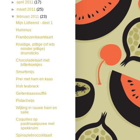
►
april 2011
(17)
►
maart 2011
(25)
▼
februari 2011
(23)
Mijn Lidleend - deel 1
Hummus
Frambozenkwarktaart
Kruidige, pittige (of iets
minder pittige)
drumsticks
Chocoladetaart met
bitterkoekjes
Smurfenijs
Prei met ham en kaas
Irish teabrack
Geitenkaassoufflé
Pistacheijs
Wijting in rauwe ham en
salie
Coquilles op
pastinaakpuree met
spekkruim
Spinaziebroccolitaart