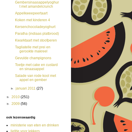
Gembersinaasappelyoghur
t met amandelcrunch
Appelkweepeertaart
Koken met kinderen 4
Kersenchocoladeyoghurt
Paratha (indiaas platbrood)
Kwarktaart met stoofperen
Tagliatelle met prei en
gerookte makreel
Gevulde champignons
Toetje met cake en custard
en sinaasappel
Salade van rode kool met
appel en gember
►
januari 2011
(27)
►
2010
(251)
►
2009
(56)
ook lezenswaardig
ministerie van eten en drinken
liefde voor lekkers