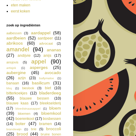
eten maken
eerst koken
zoek op ingrediënten
aardappel
(58)
aalbessen
(3)
aardbeien
(52)
aardpeer
(11)
abrikoos
(60)
advocaat
(2)
amandel
(94)
ananas
(27)
andijvie
(12)
anijs
(17)
appel
(90)
ansjovis
(5)
asperges
(25)
artisjok
(1)
aubergine
(45)
avocado
(26)
azijn
(23)
ballymaloe
(1)
basilicum
(31)
banaan
(16)
biet
(10)
bieslook
(3)
bbq
(1)
bladerdeeg
bitterkoekjes
(12)
(55)
blauwe bessen
(10)
blauwe kaas
(17)
bleekselderij
bloem
(17)
bloedsinaasappel
(1)
(39)
bloemkool
bloemen
(4)
(42)
boerenkool
(17)
bosbessen
boter
(47)
(14)
bramen
(14)
broccoli
brie
(5)
brandewijn
(1)
(25)
brood
(44)
bruine bonen