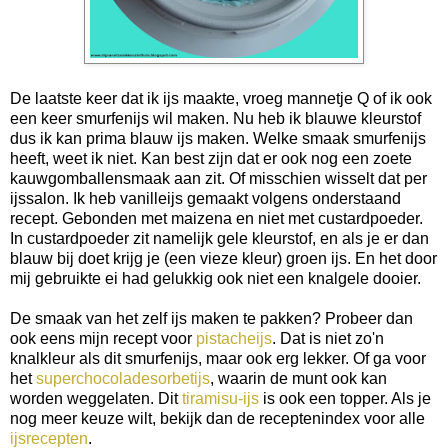
De laatste keer dat ik ijs maakte, vroeg mannetje Q of ik ook
een keer smurfenijs wil maken. Nu heb ik blauwe kleurstof
dus ik kan prima blauw ijs maken. Welke smaak smurfenijs
heeft, weet ik niet. Kan best zijn dat er ook nog een zoete
kauwgomballensmaak aan zit. Of misschien wisselt dat per
ijssalon. Ik heb vanilleijs gemaakt volgens onderstaand
recept. Gebonden met maizena en niet met custardpoeder.
In custardpoeder zit namelijk gele kleurstof, en als je er dan
blauw bij doet krijg je (een vieze kleur) groen ijs. En het door
mij gebruikte ei had gelukkig ook niet een knalgele dooier.
De smaak van het zelf ijs maken te pakken? Probeer dan
ook eens mijn recept voor
pistacheijs
. Dat is niet zo'n
knalkleur als dit smurfenijs, maar ook erg lekker. Of ga voor
het
superchocoladesorbetijs
, waarin de munt ook kan
worden weggelaten. Dit
tiramisu-ijs
is ook een topper. Als je
nog meer keuze wilt, bekijk dan de receptenindex voor alle
ijsrecepten
.