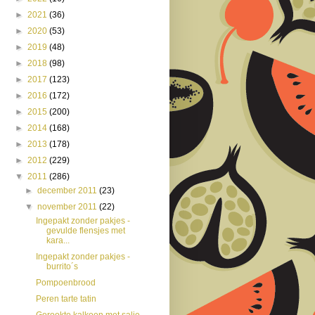
►
2021
(36)
►
2020
(53)
►
2019
(48)
►
2018
(98)
►
2017
(123)
►
2016
(172)
►
2015
(200)
►
2014
(168)
►
2013
(178)
►
2012
(229)
▼
2011
(286)
►
december 2011
(23)
▼
november 2011
(22)
Ingepakt zonder pakjes -
gevulde flensjes met
kara...
Ingepakt zonder pakjes -
burrito´s
Pompoenbrood
Peren tarte tatin
Gerookte kalkoen met salie