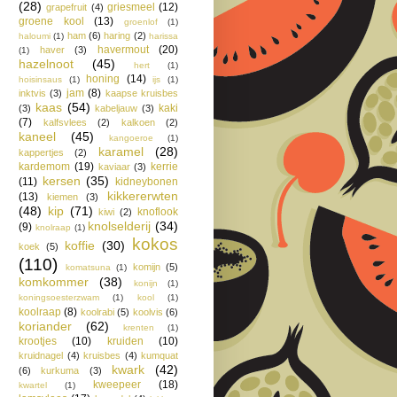
(28)
griesmeel
(12)
grapefruit
(4)
groene kool
(13)
groenlof
(1)
ham
(6)
haring
(2)
haloumi
(1)
harissa
havermout
(20)
haver
(3)
(1)
hazelnoot
(45)
hert
(1)
honing
(14)
hoisinsaus
(1)
ijs
(1)
jam
(8)
inktvis
(3)
kaapse kruisbes
kaas
(54)
kaki
(3)
kabeljauw
(3)
(7)
kalfsvlees
(2)
kalkoen
(2)
kaneel
(45)
kangoeroe
(1)
karamel
(28)
kappertjes
(2)
kardemom
(19)
kerrie
kaviaar
(3)
kersen
(35)
(11)
kidneybonen
kikkererwten
(13)
kiemen
(3)
(48)
kip
(71)
knoflook
kiwi
(2)
knolselderij
(34)
(9)
knolraap
(1)
kokos
koffie
(30)
koek
(5)
(110)
komijn
(5)
komatsuna
(1)
komkommer
(38)
konijn
(1)
koningsoesterzwam
(1)
kool
(1)
koolraap
(8)
koolrabi
(5)
koolvis
(6)
koriander
(62)
krenten
(1)
krootjes
(10)
kruiden
(10)
kruidnagel
(4)
kruisbes
(4)
kumquat
kwark
(42)
(6)
kurkuma
(3)
kweepeer
(18)
kwartel
(1)