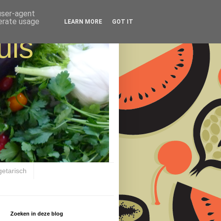
 user-agent
nerate usage
LEARN MORE
GOT IT
uis
getarisch
Zoeken in deze blog