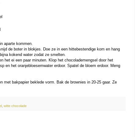
el
l
 in aparte kommen.
nijd de boter in blokjes. Doe ze in een hittebestendige kom en hang
bijna kokend water zodat ze smelten.
en het ei een paar minuten. Klop het chocolademengsel door het
sp en het oranjebloesemwater erdoor. Spatel de bloem erdoor. Meng
en met bakpapier beklede vorm. Bak de brownies in 20-25 gaar. Ze
el
,
witte chocolade