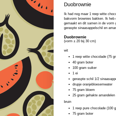
Duobrownie
Ik had nog maar 1 reep witte choc
bakvorm brownies bakken. Ik heb 
gemaakt en dit samen in de vorm g
geraspte sinaasappelschil en aman
Duobrownie
(vorm ± 20 bij 30 cm)
wit
1 reep witte chocolade (75 g
40 gram boter
100 gram suiker
1 ei
geraspte schil 1/2 sinaasapp
drupje oranjebloesemwater
75 gram bloem
25 gram gehakte amandelen
bruin
1 reep pure chocolade (100 
75 gram boter