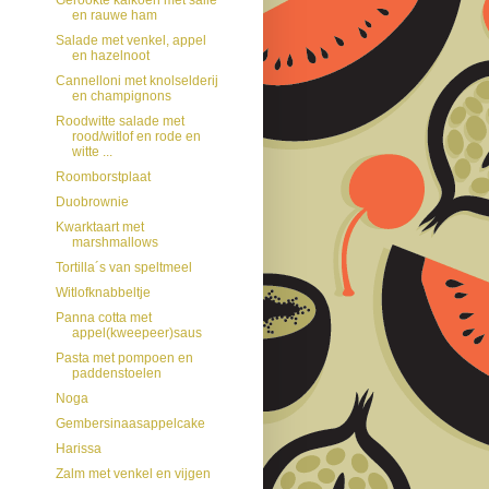
en rauwe ham
Salade met venkel, appel
en hazelnoot
Cannelloni met knolselderij
en champignons
Roodwitte salade met
rood/witlof en rode en
witte ...
Roomborstplaat
Duobrownie
Kwarktaart met
marshmallows
Tortilla´s van speltmeel
Witlofknabbeltje
Panna cotta met
appel(kweepeer)saus
Pasta met pompoen en
paddenstoelen
Noga
Gembersinaasappelcake
Harissa
Zalm met venkel en vijgen