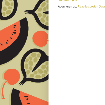
Nieuwere post
Abonneren op:
Reacties posten (Ato