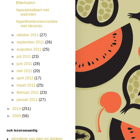
Bitterballen
Appelplaattaart met
walnoten
Appelframbozencrumble
met steranijs
►
oktober 2011
(27)
►
september 2011
(26)
►
augustus 2011
(25)
►
juli 2011
(23)
►
juni 2011
(28)
►
mei 2011
(20)
►
april 2011
(17)
►
maart 2011
(25)
►
februari 2011
(23)
►
januari 2011
(27)
►
2010
(251)
►
2009
(56)
ook lezenswaardig
ministerie van eten en drinken