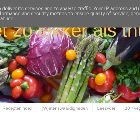
deliver its services and to analyze traffic. Your IP address and
formance and security metrics to ensure quality of service, ge
 abuse.
t zo lekker als th
Receptenindex
(W)etenswaardigheden
Leesvoer
10 * ve