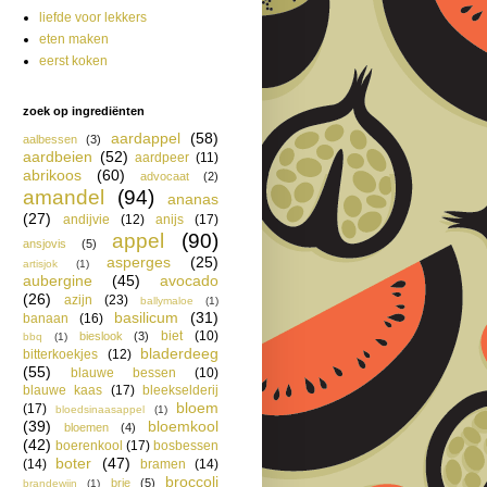
liefde voor lekkers
eten maken
eerst koken
zoek op ingrediënten
aardappel
(58)
aalbessen
(3)
aardbeien
(52)
aardpeer
(11)
abrikoos
(60)
advocaat
(2)
amandel
(94)
ananas
(27)
andijvie
(12)
anijs
(17)
appel
(90)
ansjovis
(5)
asperges
(25)
artisjok
(1)
aubergine
(45)
avocado
(26)
azijn
(23)
ballymaloe
(1)
basilicum
(31)
banaan
(16)
biet
(10)
bieslook
(3)
bbq
(1)
bladerdeeg
bitterkoekjes
(12)
(55)
blauwe bessen
(10)
blauwe kaas
(17)
bleekselderij
bloem
(17)
bloedsinaasappel
(1)
(39)
bloemkool
bloemen
(4)
(42)
boerenkool
(17)
bosbessen
boter
(47)
(14)
bramen
(14)
broccoli
brie
(5)
brandewijn
(1)