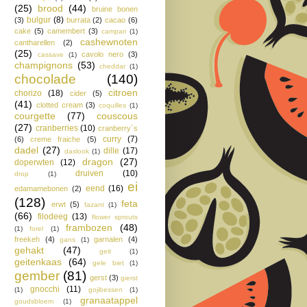
(25)
brood
(44)
bruine bonen
bulgur
(8)
(3)
burrata
(2)
cacao
(6)
cake
(5)
camembert
(3)
campari
(1)
cashewnoten
cantharellen
(2)
(25)
cavolo nero
(3)
cassave
(1)
champignons
(53)
cheddar
(1)
chocolade
(140)
citroen
chorizo
(18)
cider
(5)
(41)
clotted cream
(3)
coquilles
(1)
courgette
(77)
couscous
(27)
cranberries
(10)
cranberry´s
curry
(7)
(6)
creme fraiche
(5)
dadel
(27)
dille
(17)
daslook
(1)
dragon
(27)
doperwten
(12)
druiven
(10)
drop
(1)
ei
eend
(16)
edamamebonen
(2)
(128)
feta
erwt
(5)
fazant
(1)
(66)
filodeeg
(13)
flower sprouts
frambozen
(48)
(1)
forel
(1)
freekeh
(4)
garnalen
(4)
gans
(1)
gehakt
(47)
geit
(1)
geitenkaas
(64)
gele biet
(1)
gember
(81)
gerst
(3)
gierst
gnocchi
(11)
(1)
gojibessen
(1)
granaatappel
goudsbloem
(1)