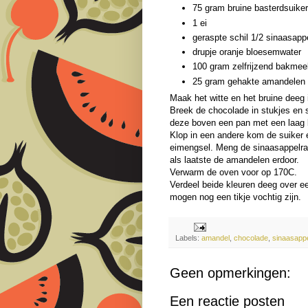
75 gram bruine basterdsuiker
1 ei
geraspte schil 1/2 sinaasapp
drupje oranje bloesemwater
100 gram zelfrijzend bakmee
25 gram gehakte amandelen
Maak het witte en het bruine deeg
Breek de chocolade in stukjes en s
deze boven een pan met een laag 
Klop in een andere kom de suiker 
eimengsel. Meng de sinaasappelra
als laatste de amandelen erdoor.
Verwarm de oven voor op 170C.
Verdeel beide kleuren deeg over e
mogen nog een tikje vochtig zijn.
Labels:
amandel
,
chocolade
,
sinaasapp
Geen opmerkingen:
Een reactie posten