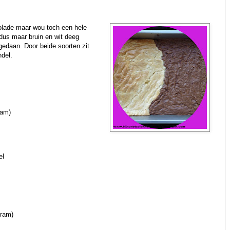
olade maar wou toch een hele
dus maar bruin en wit deeg
edaan. Door beide soorten zit
del.
ram)
el
gram)