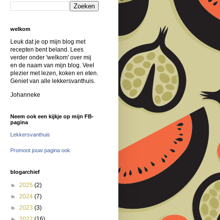
welkom
Leuk dat je op mijn blog met
recepten bent beland. Lees
verder onder 'welkom' over mij
en de naam van mijn blog. Veel
plezier met lezen, koken en eten.
Geniet van alle lekkersvanthuis.
Johanneke
Neem ook een kijkje op mijn FB-
pagina
Lekkersvanthuis
Promoot jouw pagina ook
blogarchief
►
2025
(2)
►
2024
(7)
►
2023
(3)
►
2022
(16)