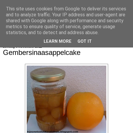
This site uses cookies from Google to deliver its services
bijna net zo lekker als thuis
and to analyze traffic. Your IP address and user-agent are
shared with Google along with performance and security
metrics to ensure quality of service, generate usage
statistics, and to detect and address abuse.
▼
LEARN MORE
GOT IT
zondag 6 november 2011
Gembersinaasappelcake