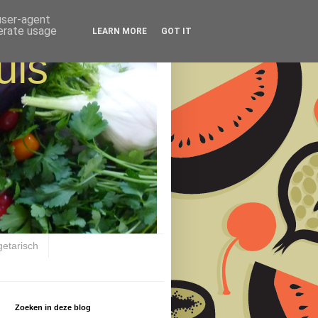
 user-agent
nerate usage
LEARN MORE
GOT IT
uis
getarisch
Zoeken in deze blog