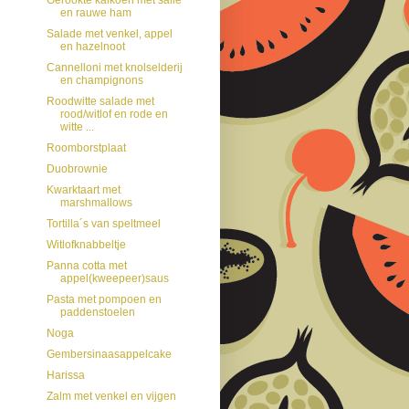
en rauwe ham
Salade met venkel, appel
en hazelnoot
Cannelloni met knolselderij
en champignons
Roodwitte salade met
rood/witlof en rode en
witte ...
Roomborstplaat
Duobrownie
Kwarktaart met
marshmallows
Tortilla´s van speltmeel
Witlofknabbeltje
Panna cotta met
appel(kweepeer)saus
Pasta met pompoen en
paddenstoelen
Noga
Gembersinaasappelcake
Harissa
Zalm met venkel en vijgen