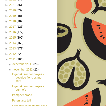
►
2021
(36)
►
2020
(53)
►
2019
(48)
►
2018
(98)
►
2017
(123)
►
2016
(172)
►
2015
(200)
►
2014
(168)
►
2013
(178)
►
2012
(229)
▼
2011
(286)
►
december 2011
(23)
▼
november 2011
(22)
Ingepakt zonder pakjes -
gevulde flensjes met
kara...
Ingepakt zonder pakjes -
burrito´s
Pompoenbrood
Peren tarte tatin
Gerookte kalkoen met salie