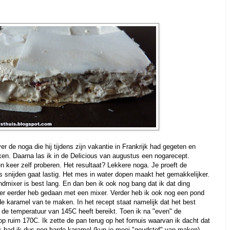
ver de noga die hij tijdens zijn vakantie in Frankrijk had gegeten en
ken. Daarna las ik in de Delicious van augustus een nogarecept.
en keer zelf proberen. Het resultaat? Lekkere noga. Je proeft de
dus snijden gaat lastig. Het mes in water dopen maakt het gemakkelijker.
dmixer is best lang. En dan ben ik ook nog bang dat ik dat ding
keer eerder heb gedaan met een mixer. Verder heb ik ook nog een pond
e karamel van te maken. In het recept staat namelijk dat het best
 de temperatuur van 145C heeft bereikt. Toen ik na "even" de
 op ruim 170C. Ik zette de pan terug op het fornuis waarvan ik dacht dat
rs had ik dus nog harde karamel (kun je mooi "goudstof" van maken)