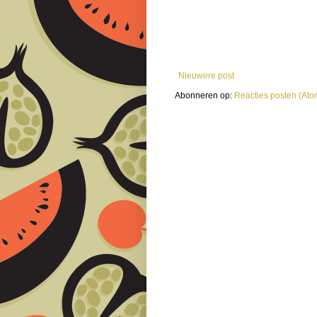
Nieuwere post
Abonneren op:
Reacties posten (Ato