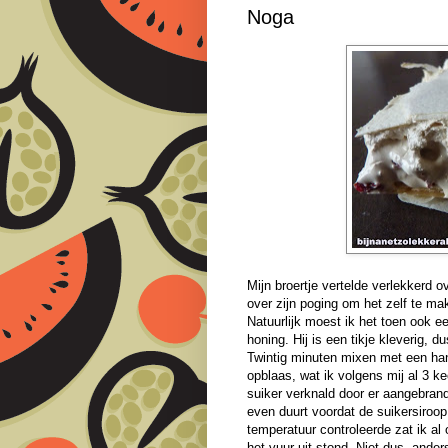
Noga
Mijn broertje vertelde verlekkerd o
over zijn poging om het zelf te ma
Natuurlijk moest ik het toen ook e
honing. Hij is een tikje kleverig, 
Twintig minuten mixen met een han
opblaas, wat ik volgens mij al 3 
suiker verknald door er aangebrand
even duurt voordat de suikersiroop
temperatuur controleerde zat ik al
het vuur uit stond. Niet dus, ande