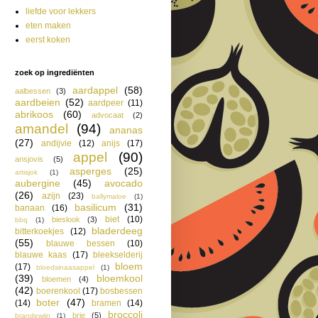
liefde voor lekkers
eten maken
eerst koken
zoek op ingrediënten
aardappel
(58)
aalbessen
(3)
aardbeien
(52)
aardpeer
(11)
abrikoos
(60)
advocaat
(2)
amandel
(94)
ananas
(27)
andijvie
(12)
anijs
(17)
appel
(90)
ansjovis
(5)
asperges
(25)
artisjok
(1)
aubergine
(45)
avocado
(26)
azijn
(23)
ballymaloe
(1)
basilicum
(31)
banaan
(16)
biet
(10)
bieslook
(3)
bbq
(1)
bladerdeeg
bitterkoekjes
(12)
(55)
blauwe bessen
(10)
blauwe kaas
(17)
bleekselderij
bloem
(17)
bloedsinaasappel
(1)
(39)
bloemkool
bloemen
(4)
(42)
boerenkool
(17)
bosbessen
boter
(47)
(14)
bramen
(14)
broccoli
brie
(5)
brandewijn
(1)