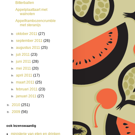
Bitterballen
Appelplaattaart met
walnoten
Appelframbozencrumble
met steranijs
►
oktober 2011
(27)
►
september 2011
(26)
►
augustus 2011
(25)
►
juli 2011
(23)
►
juni 2011
(28)
►
mei 2011
(20)
►
april 2011
(17)
►
maart 2011
(25)
►
februari 2011
(23)
►
januari 2011
(27)
►
2010
(251)
►
2009
(56)
ook lezenswaardig
ministerie van eten en drinken