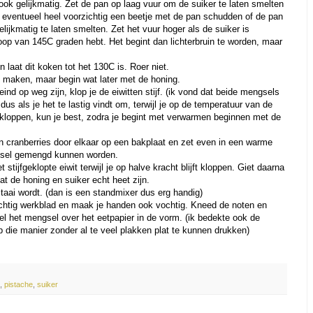
 ook gelijkmatig. Zet de pan op laag vuur om de suiker te laten smelten
t eventueel heel voorzichtig een beetje met de pan schudden of de pan
lijkmatig te laten smelten. Zet het vuur hoger als de suiker is
roop van 145C graden hebt. Het begint dan lichterbruin te worden, maar
 laat dit koken tot het 130C is. Roer niet.
jd maken, maar begin wat later met de honing.
nd op weg zijn, klop je de eiwitten stijf. (ik vond dat beide mengsels
dus als je het te lastig vindt om, terwijl je op de temperatuur van de
 kloppen, kun je best, zodra je begint met verwarmen beginnen met de
 cranberries door elkaar op een bakplaat en zet even in een warme
gsel gemengd kunnen worden.
 stijfgeklopte eiwit terwijl je op halve kracht blijft kloppen. Giet daarna
at de honing en suiker echt heet zijn.
 taai wordt. (dan is een standmixer dus erg handig)
chtig werkblad en maak je handen ook vochtig. Kneed de noten en
eel het mengsel over het eetpapier in de vorm. (ik bedekte ook de
 die manier zonder al te veel plakken plat te kunnen drukken)
,
pistache
,
suiker