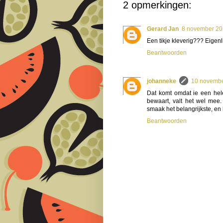
2 opmerkingen:
Gerard Jan
8 november 20
Een tikje kleverig??? Eigenl
Beantwoorden
johanneke
10 novembe
Dat komt omdat ie een hele
bewaart, valt het wel mee.
smaak het belangrijkste, en h
Beantwoorden