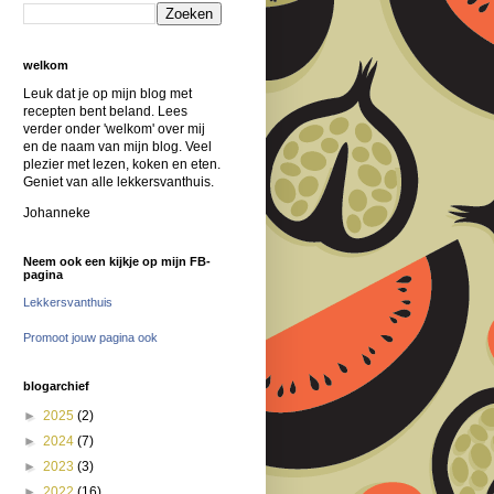
welkom
Leuk dat je op mijn blog met
recepten bent beland. Lees
verder onder 'welkom' over mij
en de naam van mijn blog. Veel
plezier met lezen, koken en eten.
Geniet van alle lekkersvanthuis.
Johanneke
Neem ook een kijkje op mijn FB-
pagina
Lekkersvanthuis
Promoot jouw pagina ook
blogarchief
►
2025
(2)
►
2024
(7)
►
2023
(3)
►
2022
(16)