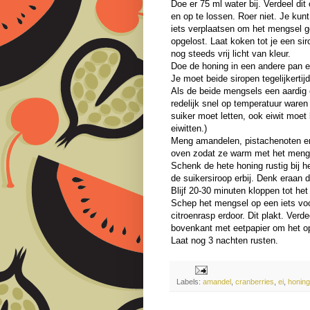
Doe er 75 ml water bij. Verdeel dit
en op te lossen. Roer niet. Je kun
iets verplaatsen om het mengsel ge
opgelost. Laat koken tot je een si
nog steeds vrij licht van kleur.
Doe de honing in een andere pan en
Je moet beide siropen tegelijkerti
Als de beide mengsels een aardig ei
redelijk snel op temperatuur waren 
suiker moet letten, ook eiwit moet
eiwitten.)
Meng amandelen, pistachenoten en
oven zodat ze warm met het men
Schenk de hete honing rustig bij het
de suikersiroop erbij. Denk eraan d
Blijf 20-30 minuten kloppen tot het
Schep het mengsel op een iets vo
citroenrasp erdoor. Dit plakt. Verd
bovenkant met eetpapier om het op
Laat nog 3 nachten rusten.
Labels:
amandel
,
cranberries
,
ei
,
honing