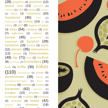
(28)
griesmeel
(12)
grapefruit
(4)
groene kool
(13)
groenlof
(1)
ham
(6)
haring
(2)
haloumi
(1)
harissa
havermout
(20)
haver
(3)
(1)
hazelnoot
(45)
hert
(1)
honing
(14)
hoisinsaus
(1)
ijs
(1)
jam
(8)
inktvis
(3)
kaapse kruisbes
kaas
(54)
kaki
(3)
kabeljauw
(3)
(7)
kalfsvlees
(2)
kalkoen
(2)
kaneel
(45)
kangoeroe
(1)
karamel
(28)
kappertjes
(2)
kardemom
(19)
kerrie
kaviaar
(3)
kersen
(35)
(11)
kidneybonen
kikkererwten
(13)
kiemen
(3)
(48)
kip
(71)
knoflook
kiwi
(2)
knolselderij
(34)
(9)
knolraap
(1)
kokos
koffie
(30)
koek
(5)
(110)
komijn
(5)
komatsuna
(1)
komkommer
(38)
konijn
(1)
koningsoesterzwam
(1)
kool
(1)
koolraap
(8)
koolrabi
(5)
koolvis
(6)
koriander
(62)
krenten
(1)
krootjes
(10)
kruiden
(10)
kruidnagel
(4)
kruisbes
(4)
kumquat
kwark
(42)
(6)
kurkuma
(3)
kweepeer
(18)
kwartel
(1)