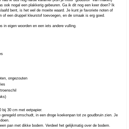
 ook nogal een plakkerig gebeuren. Ga ik dit nog een keer doen? Ik
laafd bent, is het wel de moeite waard. Je kunt je favoriete noten of
 of een druppel kleurstof toevoegen, en de smaak is erg goed.
us in eigen woorden en een iets andere vulling.
es
oten, ongezouten
ies
itroenschil
uks)
 bij 30 cm met eetpapier.
ze geregeld omschudt, in een droge koekenpan tot ze goudbruin zien. Je
 doen.
 een pan met dikke bodem. Verdeel het gelijkmatig over de bodem.