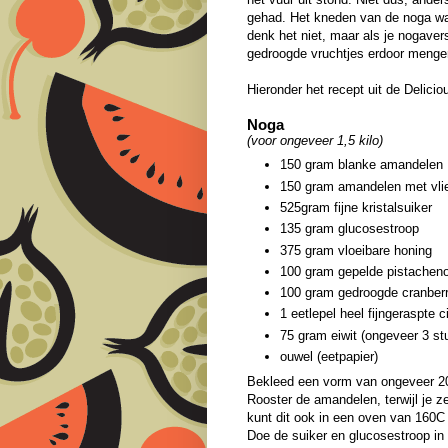
gehad. Het kneden van de noga was
denk het niet, maar als je nogavers
gedroogde vruchtjes erdoor mengen
Hieronder het recept uit de Delicio
Noga
(voor ongeveer 1,5 kilo)
150 gram blanke amandelen
150 gram amandelen met vli
525gram fijne kristalsuiker
135 gram glucosestroop
375 gram vloeibare honing
100 gram gepelde pistachen
100 gram gedroogde cranberr
1 eetlepel heel fijngeraspte c
75 gram eiwit (ongeveer 3 st
ouwel (eetpapier)
Bekleed een vorm van ongeveer 20
Rooster de amandelen, terwijl je 
kunt dit ook in een oven van 160C
Doe de suiker en glucosestroop in