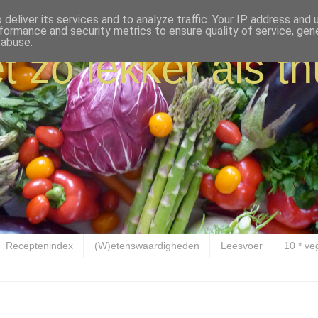
deliver its services and to analyze traffic. Your IP address and
formance and security metrics to ensure quality of service, ge
 abuse.
t zo lekker als th
Receptenindex
(W)etenswaardigheden
Leesvoer
10 * ve