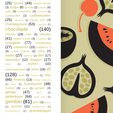
(25)
brood
(44)
bruine bonen
bulgur
(8)
(3)
burrata
(2)
cacao
(6)
cake
(5)
camembert
(3)
campari
(1)
cashewnoten
cantharellen
(2)
(25)
cavolo nero
(3)
cassave
(1)
champignons
(53)
cheddar
(1)
chocolade
(140)
citroen
chorizo
(18)
cider
(5)
(41)
clotted cream
(3)
coquilles
(1)
courgette
(77)
couscous
(27)
cranberries
(10)
cranberry´s
curry
(7)
(6)
creme fraiche
(5)
dadel
(27)
dille
(17)
daslook
(1)
dragon
(27)
doperwten
(12)
druiven
(10)
drop
(1)
ei
eend
(16)
edamamebonen
(2)
(128)
feta
erwt
(5)
fazant
(1)
(66)
filodeeg
(13)
flower sprouts
frambozen
(48)
(1)
forel
(1)
freekeh
(4)
garnalen
(4)
gans
(1)
gehakt
(47)
geit
(1)
geitenkaas
(64)
gele biet
(1)
gember
(81)
gerst
(3)
gierst
gnocchi
(11)
(1)
gojibessen
(1)
granaatappel
goudsbloem
(1)