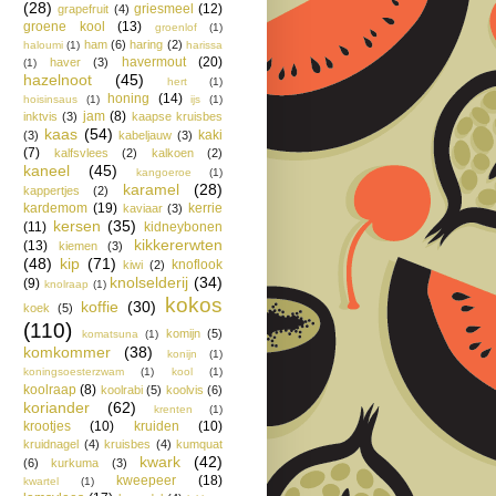
(28)
griesmeel
(12)
grapefruit
(4)
groene kool
(13)
groenlof
(1)
ham
(6)
haring
(2)
haloumi
(1)
harissa
havermout
(20)
haver
(3)
(1)
hazelnoot
(45)
hert
(1)
honing
(14)
hoisinsaus
(1)
ijs
(1)
jam
(8)
inktvis
(3)
kaapse kruisbes
kaas
(54)
kaki
(3)
kabeljauw
(3)
(7)
kalfsvlees
(2)
kalkoen
(2)
kaneel
(45)
kangoeroe
(1)
karamel
(28)
kappertjes
(2)
kardemom
(19)
kerrie
kaviaar
(3)
kersen
(35)
(11)
kidneybonen
kikkererwten
(13)
kiemen
(3)
(48)
kip
(71)
knoflook
kiwi
(2)
knolselderij
(34)
(9)
knolraap
(1)
kokos
koffie
(30)
koek
(5)
(110)
komijn
(5)
komatsuna
(1)
komkommer
(38)
konijn
(1)
koningsoesterzwam
(1)
kool
(1)
koolraap
(8)
koolrabi
(5)
koolvis
(6)
koriander
(62)
krenten
(1)
krootjes
(10)
kruiden
(10)
kruidnagel
(4)
kruisbes
(4)
kumquat
kwark
(42)
(6)
kurkuma
(3)
kweepeer
(18)
kwartel
(1)