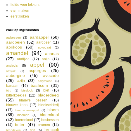
liefde voor lekkers
eten maken
eerst koken
zoek op ingrediënten
aardappel
(58)
aalbessen
(3)
aardbeien
(52)
aardpeer
(11)
abrikoos
(60)
advocaat
(2)
amandel
(94)
ananas
(27)
andijvie
(12)
anijs
(17)
appel
(90)
ansjovis
(5)
asperges
(25)
artisjok
(1)
aubergine
(45)
avocado
(26)
azijn
(23)
ballymaloe
(1)
basilicum
(31)
banaan
(16)
biet
(10)
bieslook
(3)
bbq
(1)
bladerdeeg
bitterkoekjes
(12)
(55)
blauwe bessen
(10)
blauwe kaas
(17)
bleekselderij
bloem
(17)
bloedsinaasappel
(1)
(39)
bloemkool
bloemen
(4)
(42)
boerenkool
(17)
bosbessen
boter
(47)
(14)
bramen
(14)
broccoli
brie
(5)
brandewijn
(1)