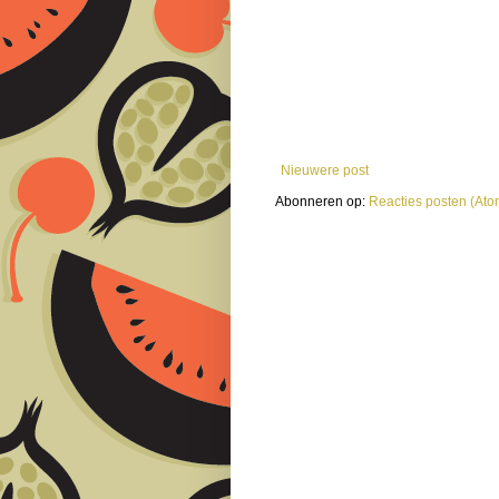
Nieuwere post
Abonneren op:
Reacties posten (Ato