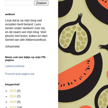
welkom
Leuk dat je op mijn blog met
recepten bent beland. Lees
verder onder 'welkom' over mij
en de naam van mijn blog. Veel
plezier met lezen, koken en eten.
Geniet van alle lekkersvanthuis.
Johanneke
Neem ook een kijkje op mijn FB-
pagina
Lekkersvanthuis
Promoot jouw pagina ook
blogarchief
►
2025
(2)
►
2024
(7)
►
2023
(3)
►
2022
(16)