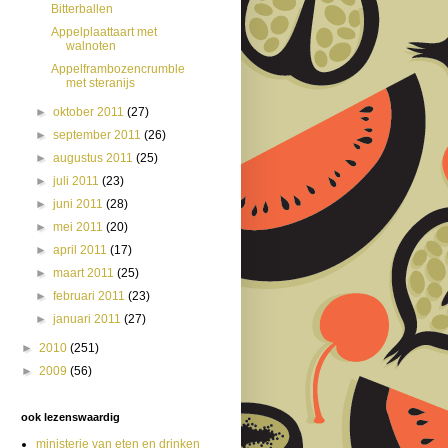
Bitterballen
Appelplaattaart met
walnoten
Appelframbozencrumble
met steranijs
►
oktober 2011
(27)
►
september 2011
(26)
►
augustus 2011
(25)
►
juli 2011
(23)
►
juni 2011
(28)
►
mei 2011
(20)
►
april 2011
(17)
►
maart 2011
(25)
►
februari 2011
(23)
►
januari 2011
(27)
►
2010
(251)
►
2009
(56)
ook lezenswaardig
ministerie van eten en drinken