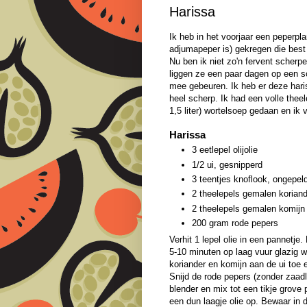
Harissa
Ik heb in het voorjaar een peperpla
adjumapeper is) gekregen die best 
Nu ben ik niet zo'n fervent scherpe
liggen ze een paar dagen op een s
mee gebeuren. Ik heb er deze hari
heel scherp. Ik had een volle thee
1,5 liter) wortelsoep gedaan en ik v
Harissa
3 eetlepel olijolie
1/2 ui, gesnipperd
3 teentjes knoflook, ongepel
2 theelepels gemalen korian
2 theelepels gemalen komijn
200 gram rode pepers
Verhit 1 lepel olie in een pannetje
5-10 minuten op laag vuur glazig wo
koriander en komijn aan de ui toe
Snijd de rode pepers (zonder zaadl
blender en mix tot een tikje grove 
een dun laagje olie op. Bewaar in 