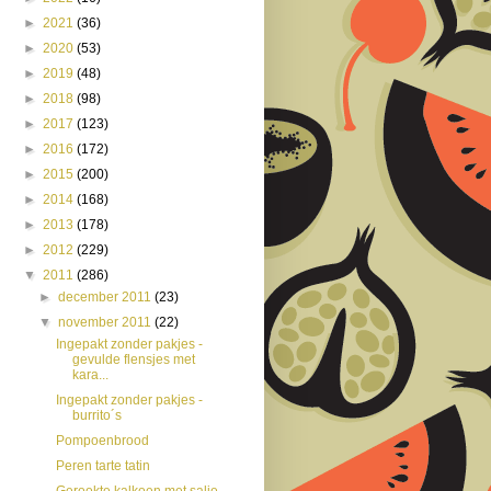
►
2021
(36)
►
2020
(53)
►
2019
(48)
►
2018
(98)
►
2017
(123)
►
2016
(172)
►
2015
(200)
►
2014
(168)
►
2013
(178)
►
2012
(229)
▼
2011
(286)
►
december 2011
(23)
▼
november 2011
(22)
Ingepakt zonder pakjes -
gevulde flensjes met
kara...
Ingepakt zonder pakjes -
burrito´s
Pompoenbrood
Peren tarte tatin
Gerookte kalkoen met salie