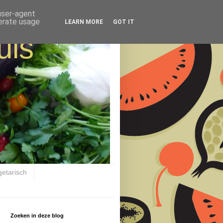
 user-agent
nerate usage
LEARN MORE
GOT IT
uis
getarisch
Zoeken in deze blog