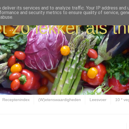
deliver its services and to analyze traffic. Your IP address and
formance and security metrics to ensure quality of service, ge
 abuse.
t zo lekker als th
Receptenindex
(W)etenswaardigheden
Leesvoer
10 * ve