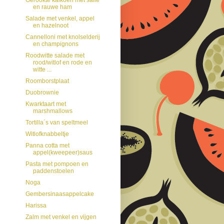
en rauwe ham
Salade met venkel, appel
en hazelnoot
Cannelloni met knolselderij
en champignons
Roodwitte salade met
rood/witlof en rode en
witte ...
Roomborstplaat
Duobrownie
Kwarktaart met
marshmallows
Tortilla´s van speltmeel
Witlofknabbeltje
Panna cotta met
appel(kweepeer)saus
Pasta met pompoen en
paddenstoelen
Noga
Gembersinaasappelcake
Harissa
Zalm met venkel en vijgen