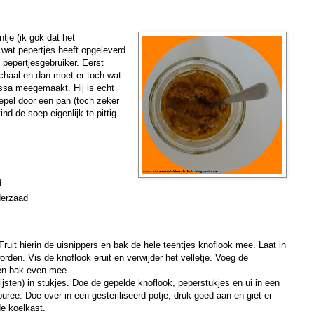
ntje (ik gok dat het
wat pepertjes heeft opgeleverd.
 pepertjesgebruiker. Eerst
chaal en dan moet er toch wat
ssa meegemaakt. Hij is echt
lepel door een pan (toch zeker
ind de soep eigenlijk te pittig.
d
derzaad
. Fruit hierin de uisnippers en bak de hele teentjes knoflook mee. Laat in
rden. Vis de knoflook eruit en verwijder het velletje. Voeg de
 en bak even mee.
ijsten) in stukjes. Doe de gepelde knoflook, peperstukjes en ui in een
puree. Doe over in een gesteriliseerd potje, druk goed aan en giet er
de koelkast.