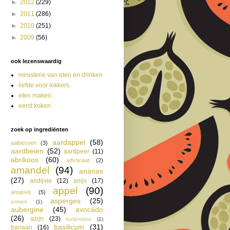
►
2012
(229)
►
2011
(286)
►
2010
(251)
►
2009
(56)
ook lezenswaardig
ministerie van eten en drinken
liefde voor lekkers
eten maken
eerst koken
zoek op ingrediënten
aardappel
(58)
aalbessen
(3)
aardbeien
(52)
aardpeer
(11)
abrikoos
(60)
advocaat
(2)
amandel
(94)
ananas
(27)
andijvie
(12)
anijs
(17)
appel
(90)
ansjovis
(5)
asperges
(25)
artisjok
(1)
aubergine
(45)
avocado
(26)
azijn
(23)
ballymaloe
(1)
basilicum
(31)
banaan
(16)