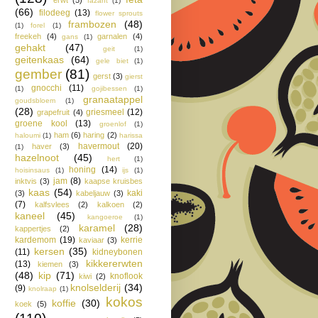
fazant
(1)
(66)
filodeeg
(13)
flower sprouts
frambozen
(48)
(1)
forel
(1)
freekeh
(4)
garnalen
(4)
gans
(1)
gehakt
(47)
geit
(1)
geitenkaas
(64)
gele biet
(1)
gember
(81)
gerst
(3)
gierst
gnocchi
(11)
(1)
gojibessen
(1)
granaatappel
goudsbloem
(1)
(28)
griesmeel
(12)
grapefruit
(4)
groene kool
(13)
groenlof
(1)
ham
(6)
haring
(2)
haloumi
(1)
harissa
havermout
(20)
haver
(3)
(1)
hazelnoot
(45)
hert
(1)
honing
(14)
hoisinsaus
(1)
ijs
(1)
jam
(8)
inktvis
(3)
kaapse kruisbes
kaas
(54)
kaki
(3)
kabeljauw
(3)
(7)
kalfsvlees
(2)
kalkoen
(2)
kaneel
(45)
kangoeroe
(1)
karamel
(28)
kappertjes
(2)
kardemom
(19)
kerrie
kaviaar
(3)
kersen
(35)
(11)
kidneybonen
kikkererwten
(13)
kiemen
(3)
(48)
kip
(71)
knoflook
kiwi
(2)
knolselderij
(34)
(9)
knolraap
(1)
kokos
koffie
(30)
koek
(5)