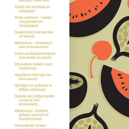
peentjes, witte kool
Gratin van koolraap en
aardappel
Rode spitskool - salade
met gember en
sinaasappel
Suikerbrood met gember
en kaneel
Weekmenu - bloemkool,
prei en boerenkool
Zoete aardappelstamppot
met venkel en rucola
Iets lekkers bakken voor
Sinterklaas
Appeltaart met spijs (en
dinosaurus)
Spruitjes en spitskool in
pittige kokossaus
Salade van zelfgemaakte
zuurkool met
knolselderij ...
Weekmenu - andijvie,
gehakt, broccoli en
pompoensoep
Geroosterde za'atar-