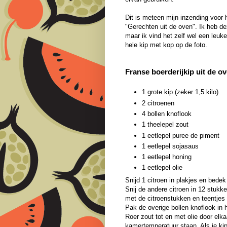
Dit is meteen mijn inzending voor
"Gerechten uit de oven". Ik heb de
maar ik vind het zelf wel een leuk
hele kip met kop op de foto.
Franse boerderijkip uit de o
1 grote kip (zeker 1,5 kilo)
2 citroenen
4 bollen knoflook
1 theelepel zout
1 eetlepel puree de piment
1 eetlepel sojasaus
1 eetlepel honing
1 eetlepel olie
Snijd 1 citroen in plakjes en bede
Snij de andere citroen in 12 stukke
met de citroenstukken en teentjes
Pak de overige bollen knoflook in 
Roer zout tot en met olie door elka
kamertemperatuur staan. Als je kip