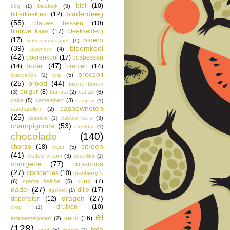
biet
(10)
bieslook
(3)
bbq
(1)
bladerdeeg
bitterkoekjes
(12)
(55)
blauwe bessen
(10)
blauwe kaas
(17)
bleekselderij
bloem
(17)
bloedsinaasappel
(1)
(39)
bloemkool
bloemen
(4)
(42)
boerenkool
(17)
bosbessen
boter
(47)
(14)
bramen
(14)
broccoli
brie
(5)
brandewijn
(1)
(25)
brood
(44)
bruine bonen
bulgur
(8)
(3)
burrata
(2)
cacao
(6)
cake
(5)
camembert
(3)
campari
(1)
cashewnoten
cantharellen
(2)
(25)
cavolo nero
(3)
cassave
(1)
champignons
(53)
cheddar
(1)
chocolade
(140)
citroen
chorizo
(18)
cider
(5)
(41)
clotted cream
(3)
coquilles
(1)
courgette
(77)
couscous
(27)
cranberries
(10)
cranberry´s
curry
(7)
(6)
creme fraiche
(5)
dadel
(27)
dille
(17)
daslook
(1)
dragon
(27)
doperwten
(12)
druiven
(10)
drop
(1)
ei
eend
(16)
edamamebonen
(2)
(128)
feta
erwt
(5)