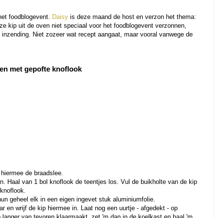
 het foodblogevent.
Daisy
is deze maand de host en verzon het thema:
ze kip uit de oven niet speciaal voor het foodblogevent verzonnen,
e inzending. Niet zozeer wat recept aangaat, maar vooral vanwege de
ven met gepofte knoflook
k hiermee de braadslee.
n. Haal van 1 bol knoflook de teentjes los. Vul de buikholte van de kip
 knoflook.
hun geheel elk in een eigen ingevet stuk aluminiumfolie.
ar en wrijf de kip hiermee in. Laat nog een uurtje - afgedekt - op
 langer van tevoren klaarmaakt, zet 'm dan in de koelkast en haal 'm