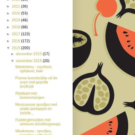
►
2021
(36)
►
2020
(53)
►
2019
(48)
►
2018
(98)
►
2017
(123)
►
2016
(172)
▼
2015
(200)
►
december 2015
(17)
▼
november 2015
(20)
Weekmenu - zuurkool,
spitskool, kaki
Franse boerderijkip uit de
oven met gepofte
knoflook
Rijsttaart met
boerenmeisjes
Mexicaanse spruitjes met
zoete aardappel en
zwarte...
Puddingbroodjes met
abrikoos (foodblogswap)
Weekmenu - spruitjes,