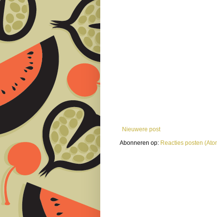
Nieuwere post
Abonneren op:
Reacties posten (Ato