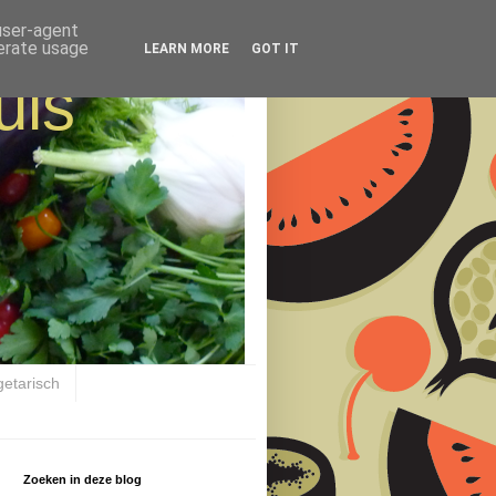
 user-agent
nerate usage
LEARN MORE
GOT IT
uis
getarisch
Zoeken in deze blog