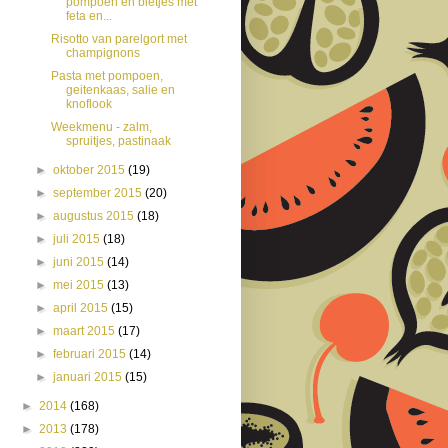
pompoen en bietjes met
feta en...
Risotto van parelgort met
champignons
Pasta met pompoen,
geitenkaas, salie en
knoflook
Weekmenu - zalm,
spruitjes, pastinaak
►
oktober 2015
(19)
►
september 2015
(20)
►
augustus 2015
(18)
►
juli 2015
(18)
►
juni 2015
(14)
►
mei 2015
(13)
►
april 2015
(15)
►
maart 2015
(17)
►
februari 2015
(14)
►
januari 2015
(15)
►
2014
(168)
►
2013
(178)