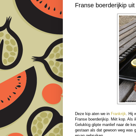
Franse boerderijkip ui
Deze kip aten we in
Frankrijk
. Hij
Franse boerderijkip. Mèt kop. Als 
Gelukkig glipte manlief naar de k
gestaan als dat gewoon weg was ge
ervan gebruiken.