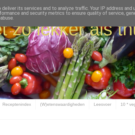
deliver its services and to analyze traffic. Your IP address and
formance and security metrics to ensure quality of service, ge
 abuse.
t zo lekker als th
Receptenindex
(W)etenswaardigheden
Leesvoer
10 * ve