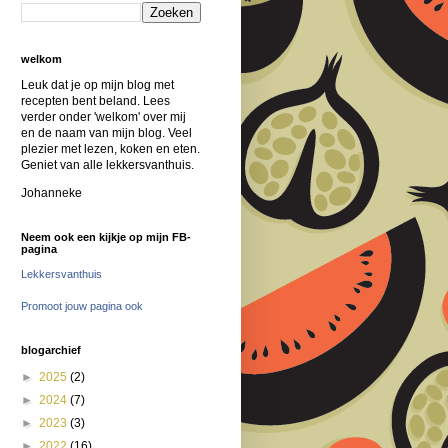
welkom
Leuk dat je op mijn blog met
recepten bent beland. Lees
verder onder 'welkom' over mij
en de naam van mijn blog. Veel
plezier met lezen, koken en eten.
Geniet van alle lekkersvanthuis.
Johanneke
Neem ook een kijkje op mijn FB-
pagina
Lekkersvanthuis
Promoot jouw pagina ook
blogarchief
►
2025
(2)
►
2024
(7)
►
2023
(3)
►
2022
(16)