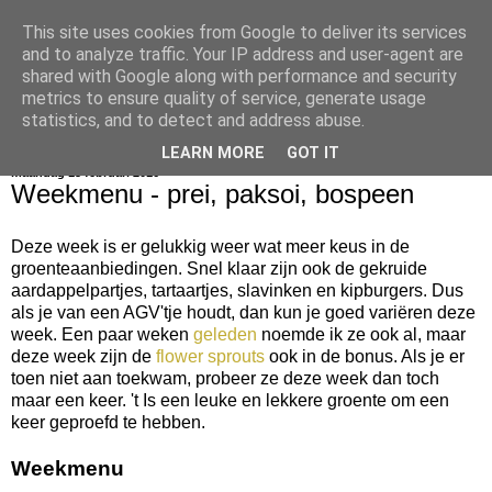
This site uses cookies from Google to deliver its services
bijna net zo lekker als thuis
and to analyze traffic. Your IP address and user-agent are
shared with Google along with performance and security
metrics to ensure quality of service, generate usage
statistics, and to detect and address abuse.
▼
LEARN MORE
GOT IT
maandag 15 februari 2016
Weekmenu - prei, paksoi, bospeen
Deze week is er gelukkig weer wat meer keus in de
groenteaanbiedingen. Snel klaar zijn ook de gekruide
aardappelpartjes, tartaartjes, slavinken en kipburgers. Dus
als je van een AGV'tje houdt, dan kun je goed variëren deze
week. Een paar weken
geleden
noemde ik ze ook al, maar
deze week zijn de
flower sprouts
ook in de bonus. Als je er
toen niet aan toekwam, probeer ze deze week dan toch
maar een keer. 't Is een leuke en lekkere groente om een
keer geproefd te hebben.
Weekmenu