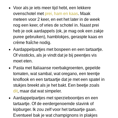
Voor als je iets meer tijd hebt, een lekkere
ovenschotel met
prei, ham en kaas
. Maak
meteen voor 2 keer, en eet het later in de week
nog een keer, of vries de schotel in. Naast prei
heb je ook aardappels (ok, je mag ook een zakje
puree gebruiken), hamblokjes, geraspte kaas en
crème fraîche nodig.
Aardappelpartjes met bospeen en een tartaartje.
Of vissticks, als je vindt dat je bij peentjes vis
moet eten.
Pasta met Italiaanse roerbakgroenten, gepelde
tomaten, wat sambal, wat oregano, een teentje
knoflook en een tartaartje dat je met een spatel in
stukjes breekt als je het bakt. Een beetje zoals
dit
, maar dat wat simpeler.
Aardappelpartjes met sperzieboontjes en een
tartaartje. Of de eerdergenoemde slavink of
kipburger. Ik zou zelf voor het tartaartje gaan.
Eventueel bak je wat champignons in plakjes