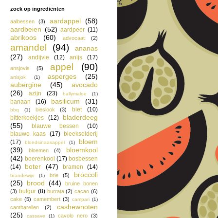
zoek op ingrediënten
aardappel
(58)
aalbessen
(3)
aardbeien
(52)
aardpeer
(11)
abrikoos
(60)
advocaat
(2)
amandel
(94)
ananas
(27)
andijvie
(12)
anijs
(17)
appel
(90)
ansjovis
(5)
asperges
(25)
artisjok
(1)
aubergine
(45)
avocado
(26)
azijn
(23)
ballymaloe
(1)
basilicum
(31)
banaan
(16)
biet
(10)
bieslook
(3)
bbq
(1)
bladerdeeg
bitterkoekjes
(12)
(55)
blauwe bessen
(10)
blauwe kaas
(17)
bleekselderij
bloem
(17)
bloedsinaasappel
(1)
(39)
bloemkool
bloemen
(4)
(42)
boerenkool
(17)
bosbessen
boter
(47)
(14)
bramen
(14)
broccoli
brie
(5)
brandewijn
(1)
(25)
brood
(44)
bruine bonen
bulgur
(8)
(3)
burrata
(2)
cacao
(6)
cake
(5)
camembert
(3)
campari
(1)
cashewnoten
cantharellen
(2)
(25)
cavolo nero
(3)
cassave
(1)