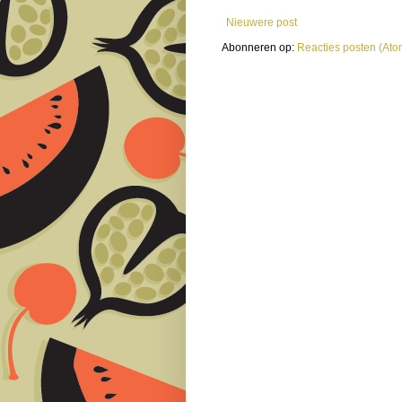
Nieuwere post
Abonneren op:
Reacties posten (Ato