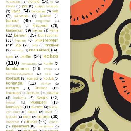
honing
(14)
hoisinsaus
(1)
ijs
(1)
jam
(8)
inktvis
(3)
kaapse kruisbes
kaas
(54)
kaki
(3)
kabeljauw
(3)
(7)
kalfsvlees
(2)
kalkoen
(2)
kaneel
(45)
kangoeroe
(1)
karamel
(28)
kappertjes
(2)
kardemom
(19)
kerrie
kaviaar
(3)
kersen
(35)
(11)
kidneybonen
kikkererwten
(13)
kiemen
(3)
(48)
kip
(71)
knoflook
kiwi
(2)
knolselderij
(34)
(9)
knolraap
(1)
kokos
koffie
(30)
koek
(5)
(110)
komijn
(5)
komatsuna
(1)
komkommer
(38)
konijn
(1)
koningsoesterzwam
(1)
kool
(1)
koolraap
(8)
koolrabi
(5)
koolvis
(6)
koriander
(62)
krenten
(1)
krootjes
(10)
kruiden
(10)
kruidnagel
(4)
kruisbes
(4)
kumquat
kwark
(42)
(6)
kurkuma
(3)
kweepeer
(18)
kwartel
(1)
lamsvlees
(17)
lavendel
(4)
lekkers
lenteui
(5)
lever
(2)
van thuis
(1)
limoen
(30)
lijnzaad
(6)
likeur
(5)
linzen
(24)
limoncello
(1)
lychees
maanzaad
(8)
(1)
macadamia
(1)
mais
(20)
makreel
(9)
mandarijn