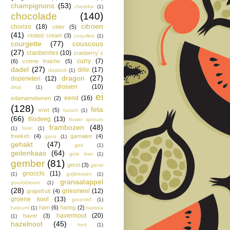
champignons
(53)
cheddar
(1)
chocolade
(140)
citroen
chorizo
(18)
cider
(5)
(41)
clotted cream
(3)
coquilles
(1)
courgette
(77)
couscous
(27)
cranberries
(10)
cranberry´s
curry
(7)
(6)
creme fraiche
(5)
dadel
(27)
dille
(17)
daslook
(1)
dragon
(27)
doperwten
(12)
druiven
(10)
drop
(1)
ei
eend
(16)
edamamebonen
(2)
(128)
feta
erwt
(5)
fazant
(1)
(66)
filodeeg
(13)
flower sprouts
frambozen
(48)
(1)
forel
(1)
freekeh
(4)
garnalen
(4)
gans
(1)
gehakt
(47)
geit
(1)
geitenkaas
(64)
gele biet
(1)
gember
(81)
gerst
(3)
gierst
gnocchi
(11)
(1)
gojibessen
(1)
granaatappel
goudsbloem
(1)
(28)
griesmeel
(12)
grapefruit
(4)
groene kool
(13)
groenlof
(1)
ham
(6)
haring
(2)
haloumi
(1)
harissa
havermout
(20)
haver
(3)
(1)
hazelnoot
(45)
hert
(1)