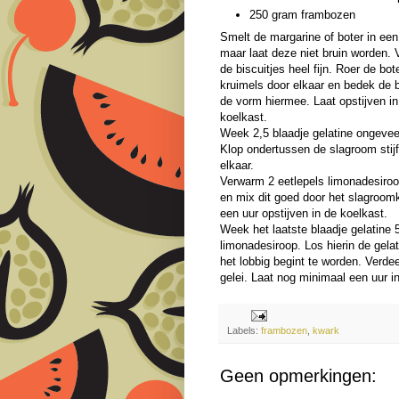
250 gram frambozen
Smelt de margarine of boter in een
maar laat deze niet bruin worden. 
de biscuitjes heel fijn. Roer de bot
kruimels door elkaar en bedek de
de vorm hiermee. Laat opstijven in
koelkast.
Week 2,5 blaadje gelatine ongevee
Klop ondertussen de slagroom stij
elkaar.
Verwarm 2 eetlepels limonadesiroop
en mix dit goed door het slagroo
een uur opstijven in de koelkast.
Week het laatste blaadje gelatine 
limonadesiroop. Los hierin de gelat
het lobbig begint te worden. Verde
gelei. Laat nog minimaal een uur in
Labels:
frambozen
,
kwark
Geen opmerkingen: