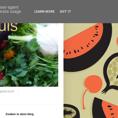
 user-agent
nerate usage
LEARN MORE
GOT IT
uis
getarisch
Zoeken in deze blog