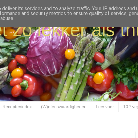
deliver its services and to analyze traffic. Your IP address and
formance and security metrics to ensure quality of service, ge
 abuse.
t zo lekker als th
Receptenindex
(W)etenswaardigheden
Leesvoer
10 * ve