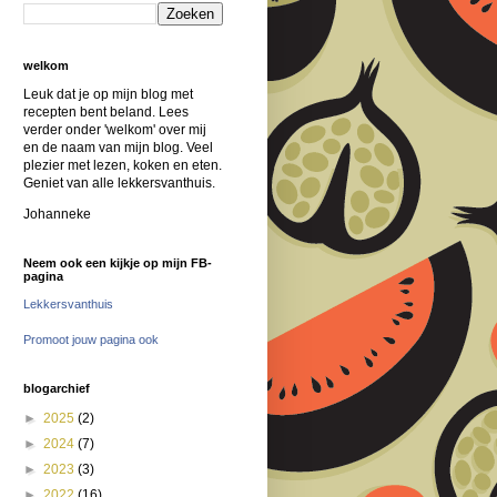
welkom
Leuk dat je op mijn blog met
recepten bent beland. Lees
verder onder 'welkom' over mij
en de naam van mijn blog. Veel
plezier met lezen, koken en eten.
Geniet van alle lekkersvanthuis.
Johanneke
Neem ook een kijkje op mijn FB-
pagina
Lekkersvanthuis
Promoot jouw pagina ook
blogarchief
►
2025
(2)
►
2024
(7)
►
2023
(3)
►
2022
(16)