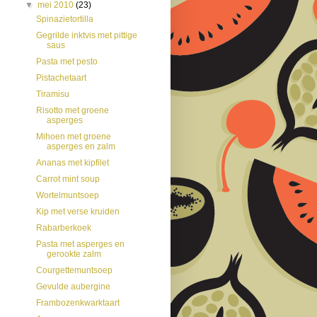
▼
mei 2010
(23)
Spinazietortilla
Gegrilde inktvis met pittige
saus
Pasta met pesto
Pistachetaart
Tiramisu
Risotto met groene
asperges
Mihoen met groene
asperges en zalm
Ananas met kipfilet
Carrot mint soup
Wortelmuntsoep
Kip met verse kruiden
Rabarberkoek
Pasta met asperges en
gerookte zalm
Courgettemuntsoep
Gevulde aubergine
Frambozenkwarktaart