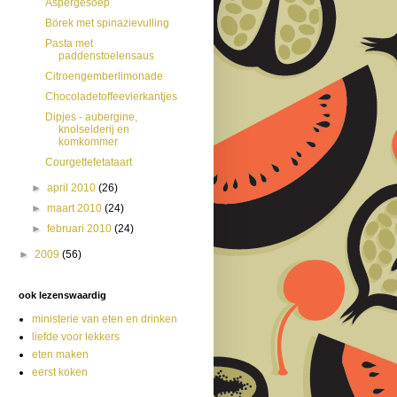
Aspergesoep
Börek met spinazievulling
Pasta met
paddenstoelensaus
Citroengemberlimonade
Chocoladetoffeevierkantjes
Dipjes - aubergine,
knolselderij en
komkommer
Courgettefetataart
►
april 2010
(26)
►
maart 2010
(24)
►
februari 2010
(24)
►
2009
(56)
ook lezenswaardig
ministerie van eten en drinken
liefde voor lekkers
eten maken
eerst koken