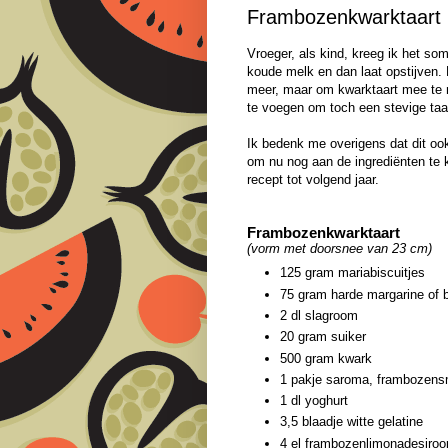
Frambozenkwarktaart
Vroeger, als kind, kreeg ik het so
koude melk en dan laat opstijven. N
meer, maar om kwarktaart mee te m
te voegen om toch een stevige taar
Ik bedenk me overigens dat dit ook
om nu nog aan de ingrediënten te 
recept tot volgend jaar.
Frambozenkwarktaart
(vorm met doorsnee van 23 cm)
125 gram mariabiscuitjes
75 gram harde margarine of b
2 dl slagroom
20 gram suiker
500 gram kwark
1 pakje saroma, frambozen
1 dl yoghurt
3,5 blaadje witte gelatine
4 el frambozenlimonadesiroo