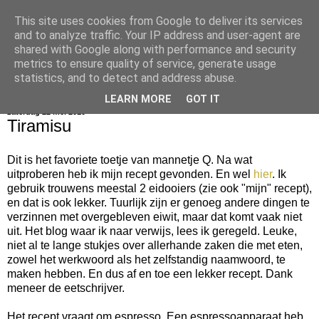
This site uses cookies from Google to deliver its services
bijna net zo lekker als thuis
and to analyze traffic. Your IP address and user-agent are
shared with Google along with performance and security
metrics to ensure quality of service, generate usage
statistics, and to detect and address abuse.
▼
LEARN MORE
GOT IT
zaterdag 22 mei 2010
Tiramisu
Dit is het favoriete toetje van mannetje Q. Na wat
uitproberen heb ik mijn recept gevonden. En wel
hier
. Ik
gebruik trouwens meestal 2 eidooiers (zie ook "mijn" recept),
en dat is ook lekker. Tuurlijk zijn er genoeg andere dingen te
verzinnen met overgebleven eiwit, maar dat komt vaak niet
uit. Het blog waar ik naar verwijs, lees ik geregeld. Leuke,
niet al te lange stukjes over allerhande zaken die met eten,
zowel het werkwoord als het zelfstandig naamwoord, te
maken hebben. En dus af en toe een lekker recept. Dank
meneer de eetschrijver.
Het recept vraagt om espresso. Een espressoapparaat heb