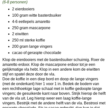
(6-8 personen)
2 eierdooiers
100 gram witte basterdsuiker
4-6 eetlepels amaretto
250 gram mascarpone
2 eiwitten
250 ml sterke koffie
200 gram lange vingers
cacao of geraspte chocolade
Klop de eierdooiers met de basterdsuiker schuimig. Roer de
amaretto erdoor. Klop de mascarpone erdoor tot je een
gelijkmatige vla hebt. Klop in een andere kom de eiwitten
stijf en spatel deze door de vla.
Doe de koffie in een diep bord en doop de lange vingers
(met de onderkant) hier 1 voor 1 in. Bedek de bodem van
een rechthoekige lage schaal met in koffie gedoopte lange
vingers; de gesuikerde kant naar boven. Strijk hierop de helft
van de vla uit. Leg hierop weer een laag koffie-lange
vingers. Bestrijk met de andere helft van de vla. Bestrooi met
geraspte chocolade. Als je cacao gebruikt, dan kun je dat