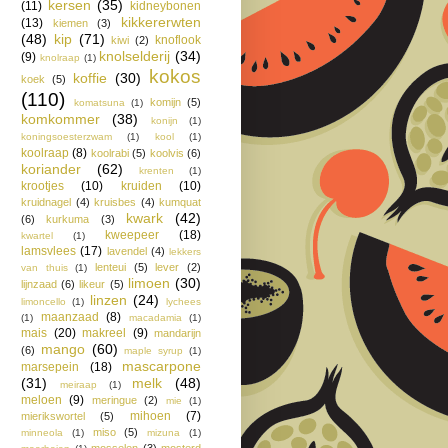
kersen
(35)
(11)
kidneybonen
kikkererwten
(13)
kiemen
(3)
(48)
kip
(71)
knoflook
kiwi
(2)
knolselderij
(34)
(9)
knolraap
(1)
kokos
koffie
(30)
koek
(5)
(110)
komijn
(5)
komatsuna
(1)
komkommer
(38)
konijn
(1)
koningsoesterzwam
(1)
kool
(1)
koolraap
(8)
koolrabi
(5)
koolvis
(6)
koriander
(62)
krenten
(1)
krootjes
(10)
kruiden
(10)
kruidnagel
(4)
kruisbes
(4)
kumquat
kwark
(42)
(6)
kurkuma
(3)
kweepeer
(18)
kwartel
(1)
lamsvlees
(17)
lavendel
(4)
lekkers
lenteui
(5)
lever
(2)
van thuis
(1)
limoen
(30)
lijnzaad
(6)
likeur
(5)
linzen
(24)
limoncello
(1)
lychees
maanzaad
(8)
(1)
macadamia
(1)
mais
(20)
makreel
(9)
mandarijn
mango
(60)
(6)
maple syrup
(1)
mascarpone
marsepein
(18)
(31)
melk
(48)
meiraap
(1)
meloen
(9)
meringue
(2)
mie
(1)
mihoen
(7)
mierikswortel
(5)
miso
(5)
minneola
(1)
mizuna
(1)
mosselen
(3)
mosterd