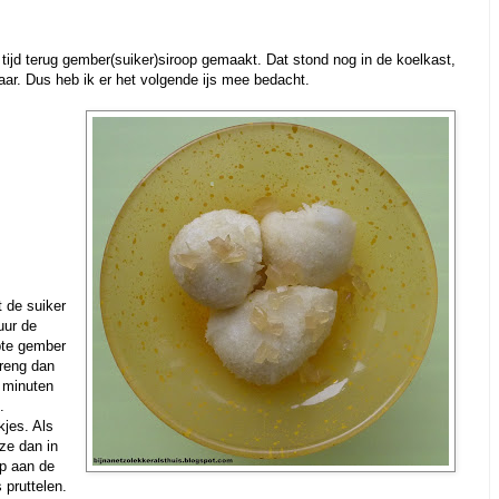
ijd terug gember(suiker)siroop gemaakt. Dat stond nog in de koelkast,
daar. Dus heb ik er het volgende ijs mee bedacht.
 de suiker
uur de
pte gember
breng dan
 minuten
.
kjes. Als
 ze dan in
op aan de
 pruttelen.