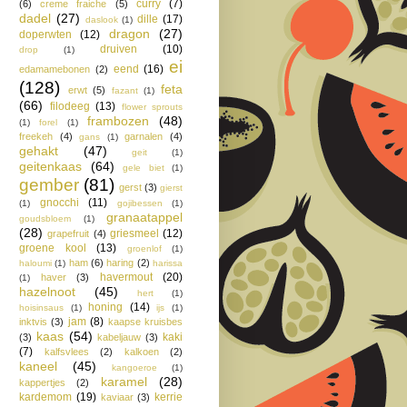
curry
(7)
(6)
creme fraiche
(5)
dadel
(27)
dille
(17)
daslook
(1)
dragon
(27)
doperwten
(12)
druiven
(10)
drop
(1)
ei
eend
(16)
edamamebonen
(2)
(128)
feta
erwt
(5)
fazant
(1)
(66)
filodeeg
(13)
flower sprouts
frambozen
(48)
(1)
forel
(1)
freekeh
(4)
garnalen
(4)
gans
(1)
gehakt
(47)
geit
(1)
geitenkaas
(64)
gele biet
(1)
gember
(81)
gerst
(3)
gierst
gnocchi
(11)
(1)
gojibessen
(1)
granaatappel
goudsbloem
(1)
(28)
griesmeel
(12)
grapefruit
(4)
groene kool
(13)
groenlof
(1)
ham
(6)
haring
(2)
haloumi
(1)
harissa
havermout
(20)
haver
(3)
(1)
hazelnoot
(45)
hert
(1)
honing
(14)
hoisinsaus
(1)
ijs
(1)
jam
(8)
inktvis
(3)
kaapse kruisbes
kaas
(54)
kaki
(3)
kabeljauw
(3)
(7)
kalfsvlees
(2)
kalkoen
(2)
kaneel
(45)
kangoeroe
(1)
karamel
(28)
kappertjes
(2)
kardemom
(19)
kerrie
kaviaar
(3)