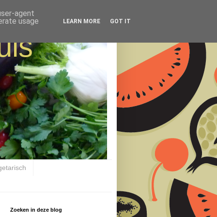
 user-agent
nerate usage
LEARN MORE
GOT IT
uis
getarisch
Zoeken in deze blog