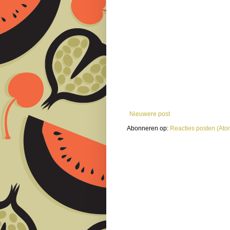
Nieuwere post
Abonneren op:
Reacties posten (Ato