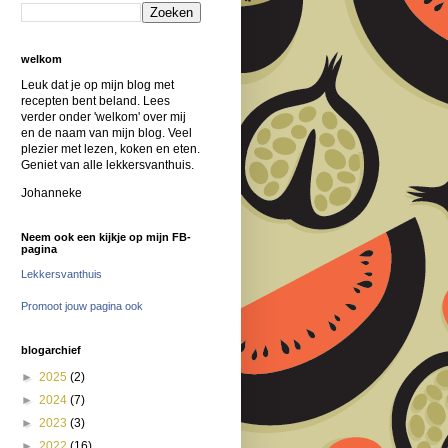
welkom
Leuk dat je op mijn blog met
recepten bent beland. Lees
verder onder 'welkom' over mij
en de naam van mijn blog. Veel
plezier met lezen, koken en eten.
Geniet van alle lekkersvanthuis.
Johanneke
Neem ook een kijkje op mijn FB-
pagina
Lekkersvanthuis
Promoot jouw pagina ook
blogarchief
►
2025
(2)
►
2024
(7)
►
2023
(3)
►
2022
(16)