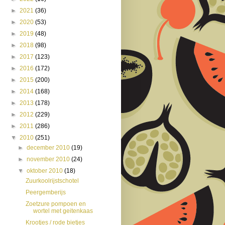
►
2021
(36)
►
2020
(53)
►
2019
(48)
►
2018
(98)
►
2017
(123)
►
2016
(172)
►
2015
(200)
►
2014
(168)
►
2013
(178)
►
2012
(229)
►
2011
(286)
▼
2010
(251)
►
december 2010
(19)
►
november 2010
(24)
▼
oktober 2010
(18)
Zuurkoolrijstschotel
Peergemberijs
Zoetzure pompoen en
wortel met geitenkaas
Krootjes / rode bietjes