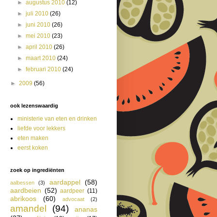
►
augustus 2010
(12)
►
juli 2010
(26)
►
juni 2010
(26)
►
mei 2010
(23)
►
april 2010
(26)
►
maart 2010
(24)
►
februari 2010
(24)
►
2009
(56)
ook lezenswaardig
ministerie van eten en drinken
liefde voor lekkers
eten maken
eerst koken
zoek op ingrediënten
aardappel
(58)
aalbessen
(3)
aardbeien
(52)
aardpeer
(11)
abrikoos
(60)
advocaat
(2)
amandel
(94)
ananas