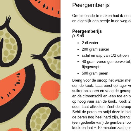
Peergemberijs
Om limonade te maken had ik een t
en eigenlijk een beetje in de weg 
Peergemberijs
(± 8 dl)
2 dl water
200 gram suiker
schil en sap van 1/2 citroen
40 gram verse gemberwortel,
fijngeraspt
500 gram peren
Breng voor de siroop het water met
een de kook. Laat eerst op lager v
suiker oplossen en voeg de geras
en de citroenschil en -sap toe en 
op hoog vuur aan de kook. Kook 2
door. Laat afkoelen. Zeef de siroop
Schil de peren en snijd deze in blo
de peren nog heel hard zijn, breng
(een gedeelte van) de gembersiro
kook en laat ± 10 minuten zachtjes