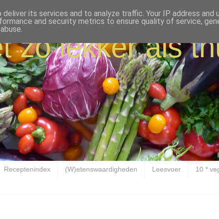
deliver its services and to analyze traffic. Your IP address and
formance and security metrics to ensure quality of service, ge
 abuse.
t zo lekker als th
Receptenindex
(W)etenswaardigheden
Leesvoer
10 * ve