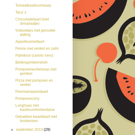
Tomaatbasilicumsoep
Taco´s
Chocoladetaart (met
dinoplaatje)
Viskoekjes met gerookte
wijting
Appelkruimeltaart
Penne met venkel en zalm
Palmkool (cavolo nero)
Bietengemberrelish
Pompoenwortelsoep met
gember
Pizza met pompoen en
venkel
Peermarsepeintaart
Pompoencurry
Longhaas met
basilicumhollandaise
Gebakken kwarktaart met
bosbessen
►
september 2010
(29)