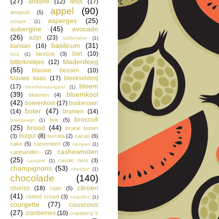
(27)
andijvie
(12)
anijs
(17)
appel
(90)
ansjovis
(5)
asperges
(25)
artisjok
(1)
aubergine
(45)
avocado
(26)
azijn
(23)
ballymaloe
(1)
basilicum
(31)
banaan
(16)
biet
(10)
bieslook
(3)
bbq
(1)
bladerdeeg
bitterkoekjes
(12)
(55)
blauwe bessen
(10)
blauwe kaas
(17)
bleekselderij
bloem
(17)
bloedsinaasappel
(1)
(39)
bloemkool
bloemen
(4)
(42)
boerenkool
(17)
bosbessen
boter
(47)
(14)
bramen
(14)
broccoli
brie
(5)
brandewijn
(1)
(25)
brood
(44)
bruine bonen
bulgur
(8)
(3)
burrata
(2)
cacao
(6)
cake
(5)
camembert
(3)
campari
(1)
cashewnoten
cantharellen
(2)
(25)
cavolo nero
(3)
cassave
(1)
champignons
(53)
cheddar
(1)
chocolade
(140)
citroen
chorizo
(18)
cider
(5)
(41)
clotted cream
(3)
coquilles
(1)
courgette
(77)
couscous
(27)
cranberries
(10)
cranberry´s