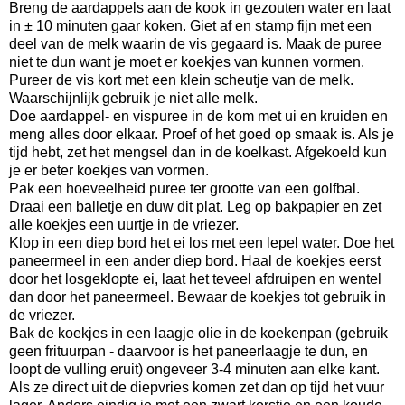
Breng de aardappels aan de kook in gezouten water en laat
in ± 10 minuten gaar koken. Giet af en stamp fijn met een
deel van de melk waarin de vis gegaard is. Maak de puree
niet te dun want je moet er koekjes van kunnen vormen.
Pureer de vis kort met een klein scheutje van de melk.
Waarschijnlijk gebruik je niet alle melk.
Doe aardappel- en vispuree in de kom met ui en kruiden en
meng alles door elkaar. Proef of het goed op smaak is. Als je
tijd hebt, zet het mengsel dan in de koelkast. Afgekoeld kun
je er beter koekjes van vormen.
Pak een hoeveelheid puree ter grootte van een golfbal.
Draai een balletje en duw dit plat. Leg op bakpapier en zet
alle koekjes een uurtje in de vriezer.
Klop in een diep bord het ei los met een lepel water. Doe het
paneermeel in een ander diep bord. Haal de koekjes eerst
door het losgeklopte ei, laat het teveel afdruipen en wentel
dan door het paneermeel. Bewaar de koekjes tot gebruik in
de vriezer.
Bak de koekjes in een laagje olie in de koekenpan (gebruik
geen frituurpan - daarvoor is het paneerlaagje te dun, en
loopt de vulling eruit) ongeveer 3-4 minuten aan elke kant.
Als ze direct uit de diepvries komen zet dan op tijd het vuur