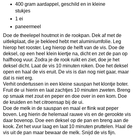
400 gram aardappel, geschild en in kleine
stukjes
1 ei
paneermeel
Doe de theelepel houtmot in de rookpan. Dek af met de
uitlekplaat, die je bekleed hebt met aluminiumfolie. Leg
hierop het rooster. Leg hierop de helft van de vis. Doe de
deksel, op een heel klein kiertje na, dicht en zet de pan op
halfhoog vuur. Zodra je de rook ruikt en ziet, doe je het
deksel dicht. Laat de vis 10 minuten roken. Doe het deksel
open en haal de vis eruit. De vis is dan nog niet gaar, maar
dat is niet erg.
Verhit ondertussen in een kleine sauspan het klontje boter.
Fruit de ui hierin en laat zachtjes 10 minuten zweten. Breng
op smaak met zout en peper en doe over in een kom. Doe
de kruiden en het citroensap bij de ui.
Doe de melk in de sauspan en maal er flink wat peper
boven. Leg hierin de helemaal rauwe vis en de gerookte vis
daar bovenop. Doe een deksel op de pan en breng aan de
kook. Zet het vuur laag en laat 10 minuten pruttelen. Haal de
vis uit de pan maar bewaar de melk. Snijd de vis fijn.