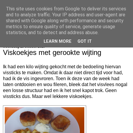
This site uses cookies from Google to deliver its services
bijna net zo lekker als thuis
and to analyze traffic. Your IP address and user-agent are
shared with Google along with performance and security
metrics to ensure quality of service, generate usage
statistics, and to detect and address abuse.
▼
LEARN MORE
GOT IT
woensdag 13 oktober 2010
Viskoekjes met gerookte wijting
Ik had een kilo wijting gekocht met de bedoeling hiervan
vissticks te maken. Omdat ik daar niet direct tijd voor had,
had ik de vis ingevroren. Toen ik deze van de week had
laten ontdooien en wou fileren, bleek dat het visvlees nogal
een losse structuur had en ik het snel kapot trok. Geen
vissticks dus. Maar wel lekkere viskoekjes.