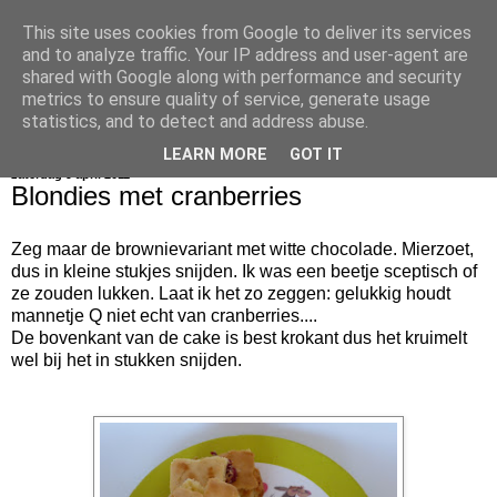
This site uses cookies from Google to deliver its services
bijna net zo lekker als thuis
and to analyze traffic. Your IP address and user-agent are
shared with Google along with performance and security
metrics to ensure quality of service, generate usage
statistics, and to detect and address abuse.
▼
LEARN MORE
GOT IT
zaterdag 9 april 2011
Blondies met cranberries
Zeg maar de brownievariant met witte chocolade. Mierzoet,
dus in kleine stukjes snijden. Ik was een beetje sceptisch of
ze zouden lukken. Laat ik het zo zeggen: gelukkig houdt
mannetje Q niet echt van cranberries....
De bovenkant van de cake is best krokant dus het kruimelt
wel bij het in stukken snijden.