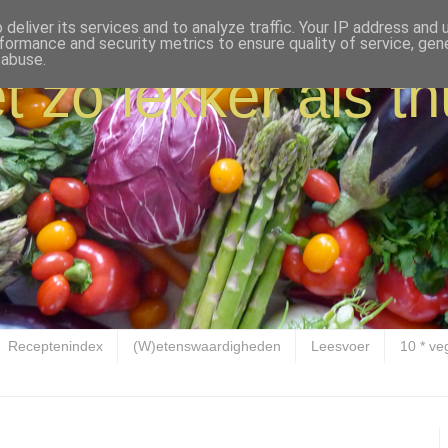
deliver its services and to analyze traffic. Your IP address and
formance and security metrics to ensure quality of service, ge
 abuse.
t zo lekker als th
Receptenindex
(W)etenswaardigheden
Leesvoer
10 * ve