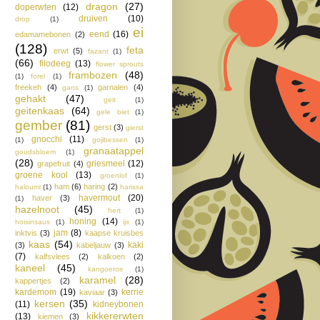
dragon
(27)
doperwten
(12)
druiven
(10)
drop
(1)
ei
eend
(16)
edamamebonen
(2)
(128)
feta
erwt
(5)
fazant
(1)
(66)
filodeeg
(13)
flower sprouts
frambozen
(48)
(1)
forel
(1)
freekeh
(4)
garnalen
(4)
gans
(1)
gehakt
(47)
geit
(1)
geitenkaas
(64)
gele biet
(1)
gember
(81)
gerst
(3)
gierst
gnocchi
(11)
(1)
gojibessen
(1)
granaatappel
goudsbloem
(1)
(28)
griesmeel
(12)
grapefruit
(4)
groene kool
(13)
groenlof
(1)
ham
(6)
haring
(2)
haloumi
(1)
harissa
havermout
(20)
haver
(3)
(1)
hazelnoot
(45)
hert
(1)
honing
(14)
hoisinsaus
(1)
ijs
(1)
jam
(8)
inktvis
(3)
kaapse kruisbes
kaas
(54)
kaki
(3)
kabeljauw
(3)
(7)
kalfsvlees
(2)
kalkoen
(2)
kaneel
(45)
kangoeroe
(1)
karamel
(28)
kappertjes
(2)
kardemom
(19)
kerrie
kaviaar
(3)
kersen
(35)
(11)
kidneybonen
kikkererwten
(13)
kiemen
(3)