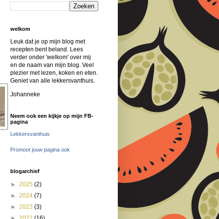
welkom
Leuk dat je op mijn blog met
recepten bent beland. Lees
verder onder 'welkom' over mij
en de naam van mijn blog. Veel
plezier met lezen, koken en eten.
Geniet van alle lekkersvanthuis.
Johanneke
Neem ook een kijkje op mijn FB-
pagina
Lekkersvanthuis
Promoot jouw pagina ook
blogarchief
►
2025
(2)
►
2024
(7)
►
2023
(3)
►
2022
(16)