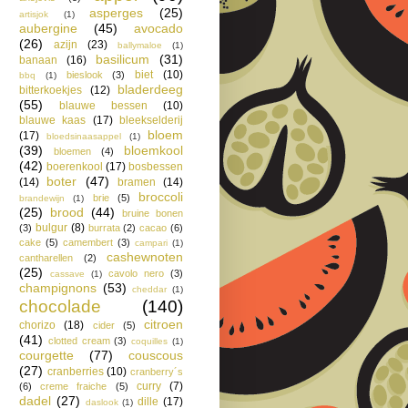
asperges
(25)
artisjok
(1)
aubergine
(45)
avocado
(26)
azijn
(23)
ballymaloe
(1)
basilicum
(31)
banaan
(16)
biet
(10)
bieslook
(3)
bbq
(1)
bladerdeeg
bitterkoekjes
(12)
(55)
blauwe bessen
(10)
blauwe kaas
(17)
bleekselderij
bloem
(17)
bloedsinaasappel
(1)
(39)
bloemkool
bloemen
(4)
(42)
boerenkool
(17)
bosbessen
boter
(47)
(14)
bramen
(14)
broccoli
brie
(5)
brandewijn
(1)
(25)
brood
(44)
bruine bonen
bulgur
(8)
(3)
burrata
(2)
cacao
(6)
cake
(5)
camembert
(3)
campari
(1)
cashewnoten
cantharellen
(2)
(25)
cavolo nero
(3)
cassave
(1)
champignons
(53)
cheddar
(1)
chocolade
(140)
citroen
chorizo
(18)
cider
(5)
(41)
clotted cream
(3)
coquilles
(1)
courgette
(77)
couscous
(27)
cranberries
(10)
cranberry´s
curry
(7)
(6)
creme fraiche
(5)
dadel
(27)
dille
(17)
daslook
(1)