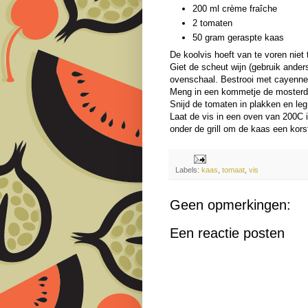
200 ml crème fraîche
2 tomaten
50 gram geraspte kaas
De koolvis hoeft van te voren niet 
Giet de scheut wijn (gebruik ander
ovenschaal. Bestrooi met cayenne
Meng in een kommetje de mosterd e
Snijd de tomaten in plakken en le
Laat de vis in een oven van 200C 
onder de grill om de kaas een korst
Labels:
kaas
,
tomaat
,
vis
Geen opmerkingen:
Een reactie posten