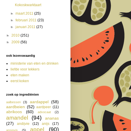
Kokoskwarktaart
►
maart 2011
(25)
►
februari 2011
(23)
►
januari 2011
(27)
►
2010
(251)
►
2009
(56)
ook lezenswaardig
ministerie van eten en drinken
liefde voor lekkers
eten maken
eerst koken
zoek op ingrediënten
aardappel
(58)
aalbessen
(3)
aardbeien
(52)
aardpeer
(11)
abrikoos
(60)
advocaat
(2)
amandel
(94)
ananas
(27)
andijvie
(12)
anijs
(17)
appel
(90)
ansjovis
(5)