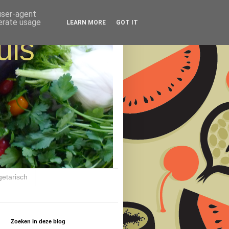
 user-agent
nerate usage
LEARN MORE
GOT IT
uis
getarisch
Zoeken in deze blog