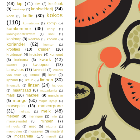
(48)
kip
(71)
knoflook
kiwi
(2)
knolselderij
(34)
(9)
knolraap
(1)
kokos
koffie
(30)
koek
(5)
(110)
komijn
(5)
komatsuna
(1)
komkommer
(38)
konijn
(1)
koningsoesterzwam
(1)
kool
(1)
koolraap
(8)
koolrabi
(5)
koolvis
(6)
koriander
(62)
krenten
(1)
krootjes
(10)
kruiden
(10)
kruidnagel
(4)
kruisbes
(4)
kumquat
kwark
(42)
(6)
kurkuma
(3)
kweepeer
(18)
kwartel
(1)
lamsvlees
(17)
lavendel
(4)
lekkers
lenteui
(5)
lever
(2)
van thuis
(1)
limoen
(30)
lijnzaad
(6)
likeur
(5)
linzen
(24)
limoncello
(1)
lychees
maanzaad
(8)
(1)
macadamia
(1)
mais
(20)
makreel
(9)
mandarijn
mango
(60)
(6)
maple syrup
(1)
mascarpone
marsepein
(18)
(31)
melk
(48)
meiraap
(1)
meloen
(9)
meringue
(2)
mie
(1)
mihoen
(7)
mierikswortel
(5)
miso
(5)
minneola
(1)
mizuna
(1)
mosselen
(3)
mosterd
moerbeien
(1)
mozzarella
(17)
(3)
muesli
(1)