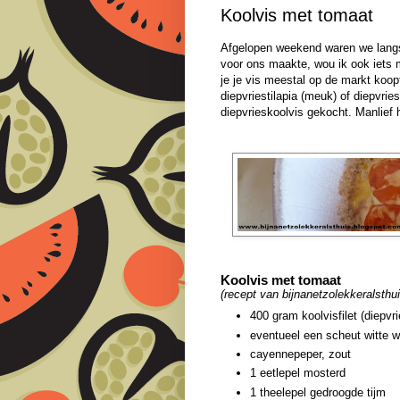
Koolvis met tomaat
Afgelopen weekend waren we lang
voor ons maakte, wou ik ook iets m
je je vis meestal op de markt koopt
diepvriestilapia (meuk) of diepvries
diepvrieskoolvis gekocht. Manlief h
Koolvis met tomaat
(recept van bijnanetzolekkeralsthu
400 gram koolvisfilet (diepvri
eventueel een scheut witte w
cayennepeper, zout
1 eetlepel mosterd
1 theelepel gedroogde tijm