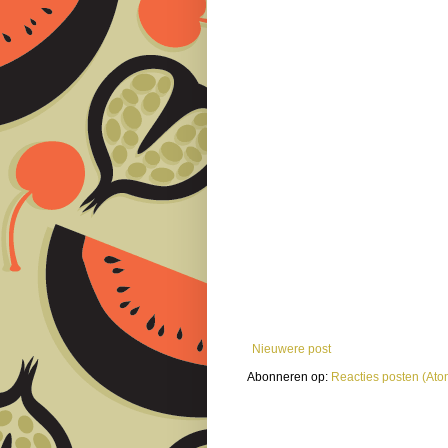
Nieuwere post
Abonneren op:
Reacties posten (Ato