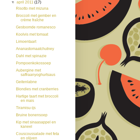
▼
april 2011
(17)
Risotto met mizuna
Broccoli met gember en
crème fraîche
Gestoomde romanesco
Koolvis met tomaat
Limoentaart
Ananastomaatchutney
Dahl met spinazie
Pompoenkokossoep
Aubergine met
saffraanyoghurtsaus
Geitenlabne
Blondies met cranberries
Hartige taart met broccoli
en mais
Tiramisu-ijs
Bruine bonensoep
Kip met sinaasappel en
kaneel
Couscoussalade met feta
en olijven