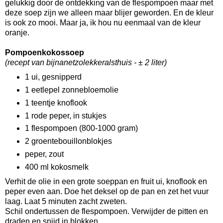
gelukkig door de ontdekking van de flespompoen maar met
deze soep zijn we alleen maar blijer geworden. En de kleur
is ook zo mooi. Maar ja, ik hou nu eenmaal van de kleur
oranje.
Pompoenkokossoep
(recept van bijnanetzolekkeralsthuis - ± 2 liter)
1 ui, gesnipperd
1 eetlepel zonnebloemolie
1 teentje knoflook
1 rode peper, in stukjes
1 flespompoen (800-1000 gram)
2 groentebouillonblokjes
peper, zout
400 ml kokosmelk
Verhit de olie in een grote soeppan en fruit ui, knoflook en
peper even aan. Doe het deksel op de pan en zet het vuur
laag. Laat 5 minuten zacht zweten.
Schil ondertussen de flespompoen. Verwijder de pitten en
draden en snijd in blokken.