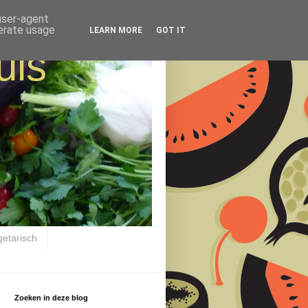
 user-agent
nerate usage
LEARN MORE
GOT IT
uis
getarisch
Zoeken in deze blog