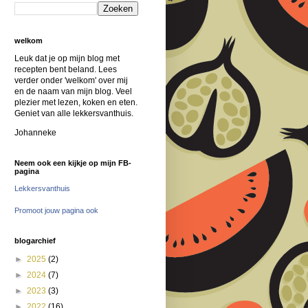
welkom
Leuk dat je op mijn blog met
recepten bent beland. Lees
verder onder 'welkom' over mij
en de naam van mijn blog. Veel
plezier met lezen, koken en eten.
Geniet van alle lekkersvanthuis.
Johanneke
Neem ook een kijkje op mijn FB-
pagina
Lekkersvanthuis
Promoot jouw pagina ook
blogarchief
►
2025
(2)
►
2024
(7)
►
2023
(3)
►
2022
(16)