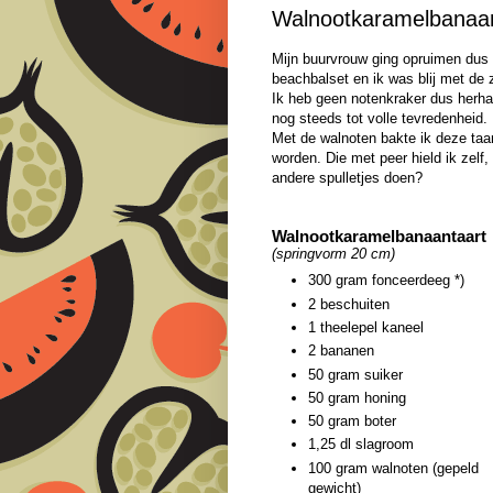
Walnootkaramelbanaan
Mijn buurvrouw ging opruimen dus a
beachbalset en ik was blij met de 
Ik heb geen notenkraker dus herha
nog steeds tot volle tevredenheid.
Met de walnoten bakte ik deze taa
worden. Die met peer hield ik zelf
andere spulletjes doen?
Walnootkaramelbanaantaart
(springvorm 20 cm)
300 gram fonceerdeeg *)
2 beschuiten
1 theelepel kaneel
2 bananen
50 gram suiker
50 gram honing
50 gram boter
1,25 dl slagroom
100 gram walnoten (gepeld
gewicht)