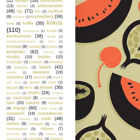
kersen
(35)
(11)
kidneybonen
kikkererwten
(13)
kiemen
(3)
(48)
kip
(71)
knoflook
kiwi
(2)
knolselderij
(34)
(9)
knolraap
(1)
kokos
koffie
(30)
koek
(5)
(110)
komijn
(5)
komatsuna
(1)
komkommer
(38)
konijn
(1)
koningsoesterzwam
(1)
kool
(1)
koolraap
(8)
koolrabi
(5)
koolvis
(6)
koriander
(62)
krenten
(1)
krootjes
(10)
kruiden
(10)
kruidnagel
(4)
kruisbes
(4)
kumquat
kwark
(42)
(6)
kurkuma
(3)
kweepeer
(18)
kwartel
(1)
lamsvlees
(17)
lavendel
(4)
lekkers
lenteui
(5)
lever
(2)
van thuis
(1)
limoen
(30)
lijnzaad
(6)
likeur
(5)
linzen
(24)
limoncello
(1)
lychees
maanzaad
(8)
(1)
macadamia
(1)
mais
(20)
makreel
(9)
mandarijn
mango
(60)
(6)
maple syrup
(1)
mascarpone
marsepein
(18)
(31)
melk
(48)
meiraap
(1)
meloen
(9)
meringue
(2)
mie
(1)
mihoen
(7)
mierikswortel
(5)
miso
(5)
minneola
(1)
mizuna
(1)
mosselen
(3)
mosterd
moerbeien
(1)