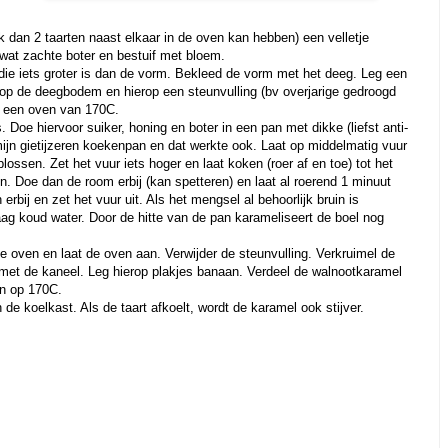
 dan 2 taarten naast elkaar in de oven kan hebben) een velletje
 wat zachte boter en bestuif met bloem.
 die iets groter is dan de vorm. Bekleed de vorm met het deeg. Leg een
l) op de deegbodem en hierop een steunvulling (bv overjarige gedroogd
n een oven van 170C.
oe hiervoor suiker, honing en boter in een pan met dikke (liefst anti-
ijn gietijzeren koekenpan en dat werkte ook. Laat op middelmatig vuur
lossen. Zet het vuur iets hoger en laat koken (roer af en toe) tot het
n. Doe dan de room erbij (kan spetteren) en laat al roerend 1 minuut
erbij en zet het vuur uit. Als het mengsel al behoorlijk bruin is
ag koud water. Door de hitte van de pan karameliseert de boel nog
 oven en laat de oven aan. Verwijder de steunvulling. Verkruimel de
met de kaneel. Leg hierop plakjes banaan. Verdeel de walnootkaramel
en op 170C.
 de koelkast. Als de taart afkoelt, wordt de karamel ook stijver.