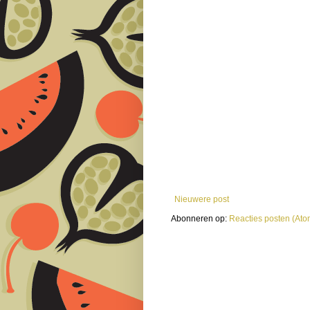
Nieuwere post
Abonneren op:
Reacties posten (Ato