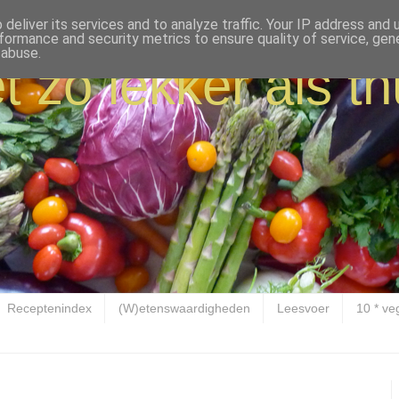
deliver its services and to analyze traffic. Your IP address and
formance and security metrics to ensure quality of service, ge
 abuse.
t zo lekker als th
Receptenindex
(W)etenswaardigheden
Leesvoer
10 * ve