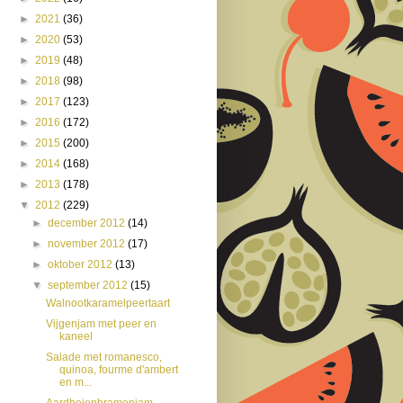
►
2021
(36)
►
2020
(53)
►
2019
(48)
►
2018
(98)
►
2017
(123)
►
2016
(172)
►
2015
(200)
►
2014
(168)
►
2013
(178)
▼
2012
(229)
►
december 2012
(14)
►
november 2012
(17)
►
oktober 2012
(13)
▼
september 2012
(15)
Walnootkaramelpeertaart
Vijgenjam met peer en
kaneel
Salade met romanesco,
quinoa, fourme d'ambert
en m...
Aardbeienbramenjam