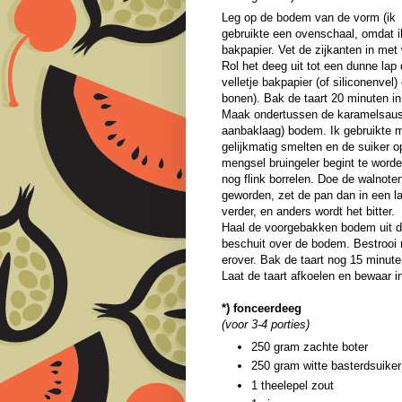
Leg op de bodem van de vorm (ik
gebruikte een ovenschaal, omdat ik
bakpapier. Vet de zijkanten in met
Rol het deeg uit tot een dunne lap
velletje bakpapier (of siliconenve
bonen). Bak de taart 20 minuten i
Maak ondertussen de karamelsaus. D
aanbaklaag) bodem. Ik gebruikte m
gelijkmatig smelten en de suiker op
mengsel bruingeler begint te worde
nog flink borrelen. Doe de walnoten 
geworden, zet de pan dan in een la
verder, en anders wordt het bitter.
Haal de voorgebakken bodem uit de
beschuit over de bodem. Bestrooi 
erover. Bak de taart nog 15 minut
Laat de taart afkoelen en bewaar in
*) fonceerdeeg
(voor 3-4 porties)
250 gram zachte boter
250 gram witte basterdsuiker
1 theelepel zout