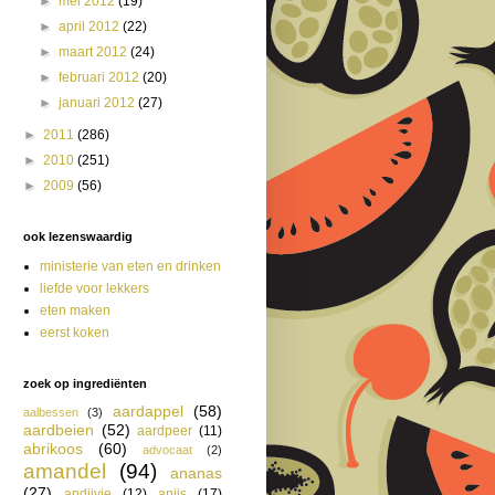
►
mei 2012
(19)
►
april 2012
(22)
►
maart 2012
(24)
►
februari 2012
(20)
►
januari 2012
(27)
►
2011
(286)
►
2010
(251)
►
2009
(56)
ook lezenswaardig
ministerie van eten en drinken
liefde voor lekkers
eten maken
eerst koken
zoek op ingrediënten
aardappel
(58)
aalbessen
(3)
aardbeien
(52)
aardpeer
(11)
abrikoos
(60)
advocaat
(2)
amandel
(94)
ananas
(27)
andijvie
(12)
anijs
(17)