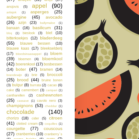
appel
(90)
ansjovis
(5)
asperges
(25)
artisjok
(1)
aubergine
(45)
avocado
(26)
azijn
(23)
ballymaloe
(1)
basilicum
(31)
banaan
(16)
biet
(10)
bieslook
(3)
bbq
(1)
bladerdeeg
bitterkoekjes
(12)
(55)
blauwe bessen
(10)
blauwe kaas
(17)
bleekselderij
bloem
(17)
bloedsinaasappel
(1)
(39)
bloemkool
bloemen
(4)
(42)
boerenkool
(17)
bosbessen
boter
(47)
(14)
bramen
(14)
broccoli
brie
(5)
brandewijn
(1)
(25)
brood
(44)
bruine bonen
bulgur
(8)
(3)
burrata
(2)
cacao
(6)
cake
(5)
camembert
(3)
campari
(1)
cashewnoten
cantharellen
(2)
(25)
cavolo nero
(3)
cassave
(1)
champignons
(53)
cheddar
(1)
chocolade
(140)
citroen
chorizo
(18)
cider
(5)
(41)
clotted cream
(3)
coquilles
(1)
courgette
(77)
couscous
(27)
cranberries
(10)
cranberry´s
curry
(7)
(6)
creme fraiche
(5)