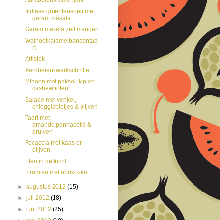
Indiase groentensoep met
garam masala
Garam masala zelf mengen
Walnootkaramelbanaantaa
rt
Artisjok
Aardbeienkwarkschnitte
Mihoen met paksoi, kip en
cashewnoten
Salade met venkel,
chioggiabietjes & olijven
Taart met
amandelpannacotta &
druiven
Focaccia met kaas en
olijven
Eten in de lucht
Tiramisu met abrikozen
►
augustus 2012
(15)
►
juli 2012
(18)
►
juni 2012
(25)