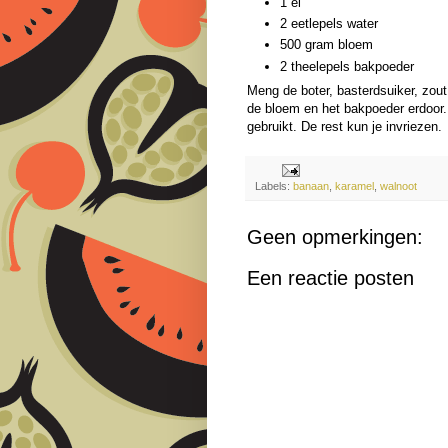
1 ei
2 eetlepels water
500 gram bloem
2 theelepels bakpoeder
Meng de boter, basterdsuiker, zou
de bloem en het bakpoeder erdoor. V
gebruikt. De rest kun je invriezen.
Labels:
banaan
,
karamel
,
walnoot
Geen opmerkingen:
Een reactie posten