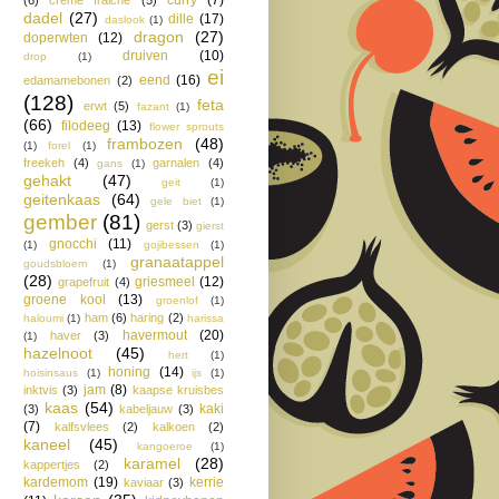
dadel
(27)
dille
(17)
daslook
(1)
dragon
(27)
doperwten
(12)
druiven
(10)
drop
(1)
ei
eend
(16)
edamamebonen
(2)
(128)
feta
erwt
(5)
fazant
(1)
(66)
filodeeg
(13)
flower sprouts
frambozen
(48)
(1)
forel
(1)
freekeh
(4)
garnalen
(4)
gans
(1)
gehakt
(47)
geit
(1)
geitenkaas
(64)
gele biet
(1)
gember
(81)
gerst
(3)
gierst
gnocchi
(11)
(1)
gojibessen
(1)
granaatappel
goudsbloem
(1)
(28)
griesmeel
(12)
grapefruit
(4)
groene kool
(13)
groenlof
(1)
ham
(6)
haring
(2)
haloumi
(1)
harissa
havermout
(20)
haver
(3)
(1)
hazelnoot
(45)
hert
(1)
honing
(14)
hoisinsaus
(1)
ijs
(1)
jam
(8)
inktvis
(3)
kaapse kruisbes
kaas
(54)
kaki
(3)
kabeljauw
(3)
(7)
kalfsvlees
(2)
kalkoen
(2)
kaneel
(45)
kangoeroe
(1)
karamel
(28)
kappertjes
(2)
kardemom
(19)
kerrie
kaviaar
(3)