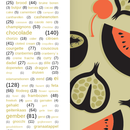
(25)
brood
(44)
bruine bonen
bulgur
(8)
(3)
burrata
(2)
cacao
(6)
cake
(5)
camembert
(3)
campari
(1)
cashewnoten
cantharellen
(2)
(25)
cavolo nero
(3)
cassave
(1)
champignons
(53)
cheddar
(1)
chocolade
(140)
citroen
chorizo
(18)
cider
(5)
(41)
clotted cream
(3)
coquilles
(1)
courgette
(77)
couscous
(27)
cranberries
(10)
cranberry´s
curry
(7)
(6)
creme fraiche
(5)
dadel
(27)
dille
(17)
daslook
(1)
dragon
(27)
doperwten
(12)
druiven
(10)
drop
(1)
ei
eend
(16)
edamamebonen
(2)
(128)
feta
erwt
(5)
fazant
(1)
(66)
filodeeg
(13)
flower sprouts
frambozen
(48)
(1)
forel
(1)
freekeh
(4)
garnalen
(4)
gans
(1)
gehakt
(47)
geit
(1)
geitenkaas
(64)
gele biet
(1)
gember
(81)
gerst
(3)
gierst
gnocchi
(11)
(1)
gojibessen
(1)
granaatappel
goudsbloem
(1)