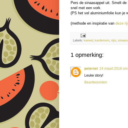
Pers de sinaasappel uit. Smelt de 
snel met een vork.
(PS het vel aluminiumfolie kun je 
(methode en inspiratie van
deze ri
Labels:
kaneel
,
kardemom
,
rijst
,
sinaas
1 opmerking:
peternel
24 maart 2016 om
Leuke story!
Beantwoorden