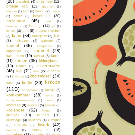
(28)
griesmeel
(12)
grapefruit
(4)
groene kool
(13)
groenlof
(1)
ham
(6)
haring
(2)
haloumi
(1)
harissa
havermout
(20)
haver
(3)
(1)
hazelnoot
(45)
hert
(1)
honing
(14)
hoisinsaus
(1)
ijs
(1)
jam
(8)
inktvis
(3)
kaapse kruisbes
kaas
(54)
kaki
(3)
kabeljauw
(3)
(7)
kalfsvlees
(2)
kalkoen
(2)
kaneel
(45)
kangoeroe
(1)
karamel
(28)
kappertjes
(2)
kardemom
(19)
kerrie
kaviaar
(3)
kersen
(35)
(11)
kidneybonen
kikkererwten
(13)
kiemen
(3)
(48)
kip
(71)
knoflook
kiwi
(2)
knolselderij
(34)
(9)
knolraap
(1)
kokos
koffie
(30)
koek
(5)
(110)
komijn
(5)
komatsuna
(1)
komkommer
(38)
konijn
(1)
koningsoesterzwam
(1)
kool
(1)
koolraap
(8)
koolrabi
(5)
koolvis
(6)
koriander
(62)
krenten
(1)
krootjes
(10)
kruiden
(10)
kruidnagel
(4)
kruisbes
(4)
kumquat
kwark
(42)
(6)
kurkuma
(3)
kweepeer
(18)
kwartel
(1)
lamsvlees
(17)
lavendel
(4)
lekkers