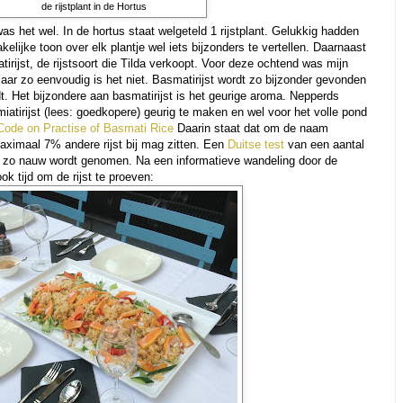
de rijstplant in de Hortus
as het wel. In de hortus staat welgeteld 1 rijstplant. Gelukkig hadden
kelijke toon over elk plantje wel iets bijzonders te vertellen. Daarnaast
irijst, de rijstsoort die Tilda verkoopt. Voor deze ochtend was mijn
. Maar zo eenvoudig is het niet. Basmatirijst wordt zo bijzonder gevonden
. Het bijzondere aan basmatirijst is het geurige aroma. Nepperds
iatirijst (lees: goedkopere) geurig te maken en wel voor het volle pond
Code on Practise of Basmati Rice
Daarin staat dat om de naam
aximaal 7% andere rijst bij mag zitten. Een
Duitse test
van een aantal
iet zo nauw wordt genomen. Na een informatieve wandeling door de
ok tijd om de rijst te proeven: