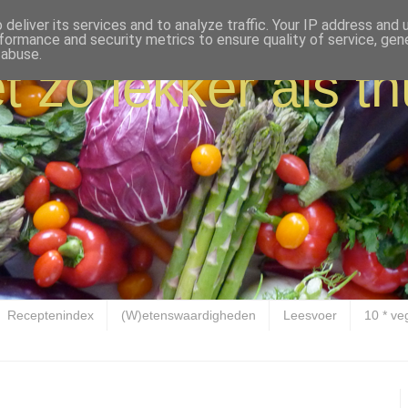
deliver its services and to analyze traffic. Your IP address and
formance and security metrics to ensure quality of service, ge
 abuse.
t zo lekker als th
Receptenindex
(W)etenswaardigheden
Leesvoer
10 * ve