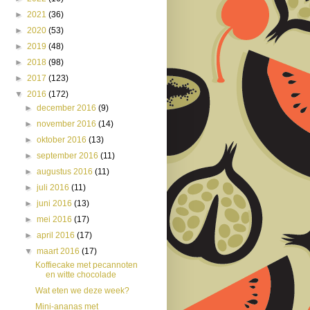
►
2021
(36)
►
2020
(53)
►
2019
(48)
►
2018
(98)
►
2017
(123)
▼
2016
(172)
►
december 2016
(9)
►
november 2016
(14)
►
oktober 2016
(13)
►
september 2016
(11)
►
augustus 2016
(11)
►
juli 2016
(11)
►
juni 2016
(13)
►
mei 2016
(17)
►
april 2016
(17)
▼
maart 2016
(17)
Koffiecake met pecannoten
en witte chocolade
Wat eten we deze week?
Mini-ananas met