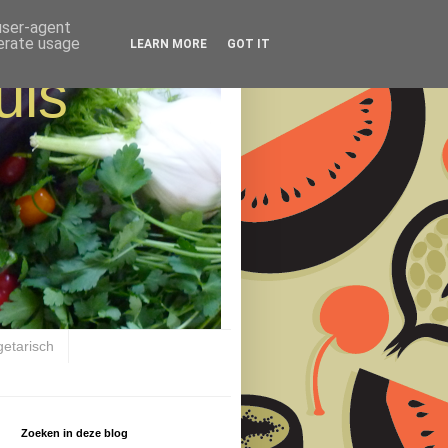
 user-agent
nerate usage
LEARN MORE
GOT IT
uis
getarisch
Zoeken in deze blog