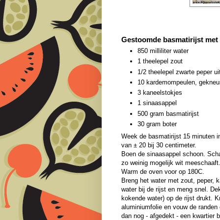
Gestoomde basmatirijst met
850 milliliter water
1 theelepel zout
1/2 theelepel zwarte peper u
10 kardemompeulen, gekneu
3 kaneelstokjes
1 sinaasappel
500 gram basmatirijst
30 gram boter
Week de basmatirijst 15 minuten in
van ± 20 bij 30 centimeter.
Boen de sinaasappel schoon. Schaaf
zo weinig mogelijk wit meeschaaft
Warm de oven voor op 180C.
Breng het water met zout, peper, 
water bij de rijst en meng snel. D
kokende water) op de rijst drukt. K
aluminiumfolie en vouw de randen g
dan nog - afgedekt - een kwartier 