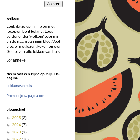
welkom
Leuk dat je op mijn blog met
recepten bent beland. Lees
verder onder 'welkom' over mij
en de naam van mijn blog. Veel
plezier met lezen, koken en eten.
Geniet van alle lekkersvanthuis.
Johanneke
Neem ook een kijkje op mijn FB-
pagina
Lekkersvanthuis
Promoot jouw pagina ook
blogarchief
►
2025
(2)
►
2024
(7)
►
2023
(3)
►
2022
(16)