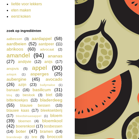
liefde voor lekkers
eten maken
eerst koken
zoek op ingrediënten
aardappel
(58)
aalbessen
(3)
aardbeien
(52)
aardpeer
(11)
abrikoos
(60)
advocaat
(2)
amandel
(94)
ananas
(27)
andijvie
(12)
anijs
(17)
appel
(90)
ansjovis
(5)
asperges
(25)
artisjok
(1)
aubergine
(45)
avocado
(26)
azijn
(23)
ballymaloe
(1)
basilicum
(31)
banaan
(16)
biet
(10)
bieslook
(3)
bbq
(1)
bladerdeeg
bitterkoekjes
(12)
(55)
blauwe bessen
(10)
blauwe kaas
(17)
bleekselderij
bloem
(17)
bloedsinaasappel
(1)
(39)
bloemkool
bloemen
(4)
(42)
boerenkool
(17)
bosbessen
boter
(47)
(14)
bramen
(14)
broccoli
brie
(5)
brandewijn
(1)