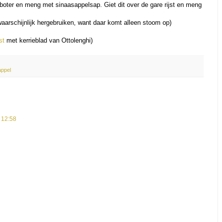
boter en meng met sinaasappelsap. Giet dit over de gare rijst en meng
waarschijnlijk hergebruiken, want daar komt alleen stoom op)
jst
met kerrieblad van Ottolenghi)
appel
 12:58