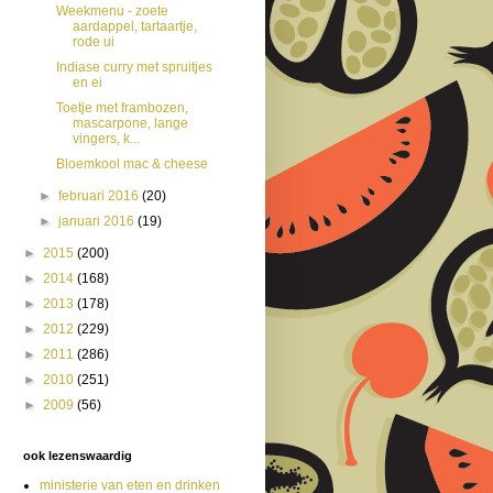
Weekmenu - zoete
aardappel, tartaartje,
rode ui
Indiase curry met spruitjes
en ei
Toetje met frambozen,
mascarpone, lange
vingers, k...
Bloemkool mac & cheese
►
februari 2016
(20)
►
januari 2016
(19)
►
2015
(200)
►
2014
(168)
►
2013
(178)
►
2012
(229)
►
2011
(286)
►
2010
(251)
►
2009
(56)
ook lezenswaardig
ministerie van eten en drinken