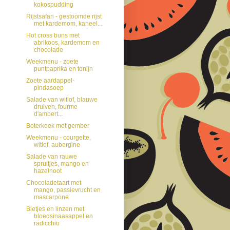
kokospudding
Rijstsafari - gestoomde rijst
met kardemom, kaneel...
Hot cross buns met
abrikoos, kardemom en
chocolade
Weekmenu - zoete
puntpaprika en tonijn
Zoete aardappel-
pindasoep
Salade van witlof, blauwe
druiven, fourme
d'ambert...
Boterkoek met gember
Weekmenu - courgette,
witlof, aubergine
Salade van rauwe
spruitjes, mango en
hazelnoot
Chocoladetaart met
mango, passievrucht en
mascarpone
Bietjes en linzen met
bloedsinaasappel en
radicchio