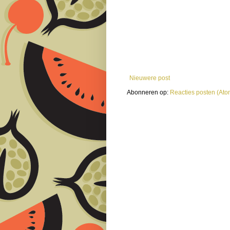
Nieuwere post
Abonneren op:
Reacties posten (Ato