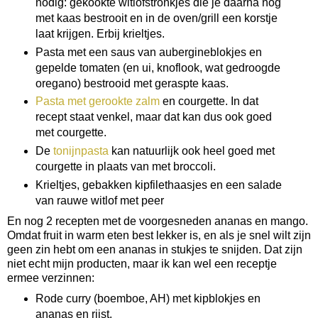
nodig: gekookte witlofstronkjes die je daarna nog
met kaas bestrooit en in de oven/grill een korstje
laat krijgen. Erbij krieltjes.
Pasta met een saus van aubergineblokjes en
gepelde tomaten (en ui, knoflook, wat gedroogde
oregano) bestrooid met geraspte kaas.
Pasta met gerookte zalm
en courgette. In dat
recept staat venkel, maar dat kan dus ook goed
met courgette.
De
tonijnpasta
kan natuurlijk ook heel goed met
courgette in plaats van met broccoli.
Krieltjes, gebakken kipfilethaasjes en een salade
van rauwe witlof met peer
En nog 2 recepten met de voorgesneden ananas en mango.
Omdat fruit in warm eten best lekker is, en als je snel wilt zijn
geen zin hebt om een ananas in stukjes te snijden. Dat zijn
niet echt mijn producten, maar ik kan wel een receptje
ermee verzinnen:
Rode curry (boemboe, AH) met kipblokjes en
ananas en rijst.