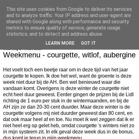
This site uses cookies from Google to deliver its services
bijna net zo lekker als thuis
and to analyze traffic. Your IP address and user-agent are
shared with Google along with performance and security
metrics to ensure quality of service, generate usage
statistics, and to detect and address abuse.
▼
LEARN MORE
GOT IT
maandag 14 maart 2016
Weekmenu - courgette, witlof, aubergine
Het voelt toch een beetje raar om in deze tijd van het jaar
courgette te kopen. Ik doe het wel, want de groente is deze
week niet duur bij de AH. Ben wel benieuwd waar die
vandaan komt. Overigens is deze winter de courgette niet
echt heel duur geweest. Eerder gingen de prijzen bij de Lidl
richting de 1 euro per stuk in de wintermaanden, en bij de
AH zijn ze dan 20-30 cent duurder. Maar deze winter is de
courgette volgens mij niet duurder geweest dan 80 cent, en
dat ook maar heel af en toe. Nu moet ik wel zeggen dat ik er
niet heel erg op gelet heb, omdat courgette 's winters niet zo
in mijn systeem zit. In elk geval deze week dus in de bonus,
dus komt ie terug in mijn weekmenu.