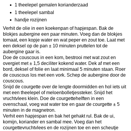
1 theelepel gemalen korianderzaad
1 theelepel sambal
handje rozijnen
Verhit de olie in een koekenpan of hapjespan. Bak de
blokjes aubergine een paar minuten. Voeg dan de blokjes
tomaat, een kopje water en wat peper en zout toe. Laat met
een deksel op de pan ± 10 minuten pruttelen tot de
aubergine gaar is.
Doe de couscous in een kom, bestrooi met wat zout en
overgiet met ± 1,5 deciliter kokend water. Dek af met een
bord, deksel of folie en laat minimaal 5 minuten staan. Roer
de couscous los met een vork. Schep de aubergine door de
couscous.
Snijd de courgette over de lengte doormidden en hol iets uit
met een theelepel of meloenbolletjessteker. Snijd het
vruchtvlees klein. Doe de courgettehelften in een
ovenschaal, voeg wat water toe en gaar de courgette ± 5
minuten in de magnetron.
Verhit een hapjespan en bak het gehakt rul. Bak de ui,
komijn, koriander en sambal mee. Voeg dan het
courgettevruchtvlees en de rozijnen toe en een scheutje