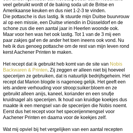
veel gebruikt wordt of de baking soda uit de Britse en
Amerikaanse keuken en dus niet 1-2-3 te vinden.
Die pottasche is dus lastig. Ik stuurde mijn Duitse buurvrouw
al op een missie, een Duitse vriendin in Düsseldorf en de
schone zus die een aantal jaar in Heerlen woonde ook.
Maar voor hen was het ook lastig. Tot 1 van de 3 mij een
paar zakjes gaf en de ander het toen ineens ook vond. Nu
heb ik dus genoeg pottasche om de rest van mijn leven rond
kerst Aachener Printen te maken.
Het recept dat ik gebruikt heb komt van de site van
Nobis
Backwaren & Printen
. Zij zeggen er alleen niet bij hoeveel
specerijen ze gebruiken, dat is natuurlijk bedrijfsgeheim. Het
recept dat Marion blogde is nagenoeg gelijk. Het geeft een
iets andere verhouding voor stroop:suiker:bloem en ze
gebruikt alleen anijs, kaneel, koriander en een snufje
kruidnagel als specerijen. Ik houd van kruidige koekjes dus
maakte ik een mengsel van de specerijen die Nobis noemt.
Eerst dus het recept voor het specerijenmengsel voor
Aachener Printen en daarna voor de koekjes zelf.
Wat mij opviel bij het vergelijken van een aantal recepten