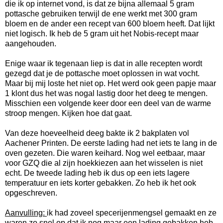
die ik op internet vond, is dat ze bijna allemaal 5 gram
pottasche gebruiken terwijl de ene werkt met 300 gram
bloem en de ander een recept van 600 bloem heeft. Dat lijkt
niet logisch. Ik heb de 5 gram uit het Nobis-recept maar
aangehouden.
Enige waar ik tegenaan liep is dat in alle recepten wordt
gezegd dat je de pottasche moet oplossen in wat vocht.
Maar bij mij loste het niet op. Het werd ook geen papje maar
1 klont dus het was nogal lastig door het deeg te mengen.
Misschien een volgende keer door een deel van de warme
stroop mengen. Kijken hoe dat gaat.
Van deze hoeveelheid deeg bakte ik 2 bakplaten vol
Aachener Printen. De eerste lading had net iets te lang in de
oven gezeten. Die waren keihard. Nog wel eetbaar, maar
voor GZQ die al zijn hoekkiezen aan het wisselen is niet
echt. De tweede lading heb ik dus op een iets lagere
temperatuur en iets korter gebakken. Zo heb ik het ook
opgeschreven.
Aanvulling:
ik had zoveel specerijenmengsel gemaakt en ze
waren zo snel op dat ik nog maar een lading gebakken heb.