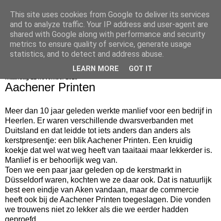
This site uses cookies from Google to deliver its services
bijna net zo lekker als thuis
and to analyze traffic. Your IP address and user-agent are
shared with Google along with performance and security
metrics to ensure quality of service, generate usage
statistics, and to detect and address abuse.
▼
LEARN MORE
GOT IT
maandag 21 november 2016
Aachener Printen
Meer dan 10 jaar geleden werkte manlief voor een bedrijf in
Heerlen. Er waren verschillende dwarsverbanden met
Duitsland en dat leidde tot iets anders dan anders als
kerstpresentje: een blik Aachener Printen. Een kruidig
koekje dat wel wat weg heeft van taaitaai maar lekkerder is.
Manlief is er behoorlijk weg van.
Toen we een paar jaar geleden op de kerstmarkt in
Düsseldorf waren, kochten we ze daar ook. Dat is natuurlijk
best een eindje van Aken vandaan, maar de commercie
heeft ook bij de Aachener Printen toegeslagen. Die vonden
we trouwens niet zo lekker als die we eerder hadden
geproefd.