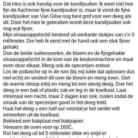
Dat mes is ook handig voor de kandijsuiker. Ik weet niet hoe
fijn de Aachense fijne kandijsuiker is, maar ik vond de fijne
kandijsuiker van Van Gilse nog best grof voor een deeg als
dit. Door het mes te gebruiken wordt deze kandijsuiker ook
nog wat fijner.
Mijn sinaasappelschil bestond uit vierkante stukjes van z'n 3
millimeter. Die heb ik eerst met de hand ook een stuk fijner
gehakt.
Doe de beide suikersoorten, de bloem en de fijngehakte
sinaasappelschil in de kom van de keukenmachine en maal
even door elkaar. Meng ook de specerijen erdoor.
Los de pottasche op in de rum (bij mij lukte dat oplossen dus
niet echt) en verdeel dit over de bloem en meng even. Giet
de warme stroop erbij en meng tot een stevig deeg. Doe het
deeg in een bak of plastic zak en leg in de koelkast. Laat
minimaal een nacht, maar 2 dagen kan ook, rusten zodat de
smaak van de specerijen goed in het deeg trekt.
Haal het deeg ± een half uur voordat je het verder wilt
verwerken uit de koelkast.
Bekleed een bakplaat met bakpapier.
Verwarm de oven voor op 160C.
Rol het deeg uit tot 5 millimeter dikte en snijd er