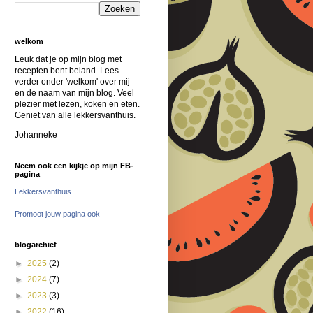
welkom
Leuk dat je op mijn blog met
recepten bent beland. Lees
verder onder 'welkom' over mij
en de naam van mijn blog. Veel
plezier met lezen, koken en eten.
Geniet van alle lekkersvanthuis.
Johanneke
Neem ook een kijkje op mijn FB-
pagina
Lekkersvanthuis
Promoot jouw pagina ook
blogarchief
►
2025
(2)
►
2024
(7)
►
2023
(3)
►
2022
(16)