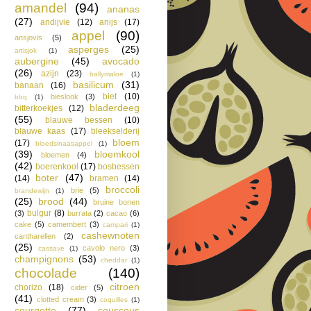
amandel
(94)
ananas
(27)
andijvie
(12)
anijs
(17)
appel
(90)
ansjovis
(5)
asperges
(25)
artisjok
(1)
aubergine
(45)
avocado
(26)
azijn
(23)
ballymaloe
(1)
basilicum
(31)
banaan
(16)
biet
(10)
bieslook
(3)
bbq
(1)
bladerdeeg
bitterkoekjes
(12)
(55)
blauwe bessen
(10)
blauwe kaas
(17)
bleekselderij
bloem
(17)
bloedsinaasappel
(1)
(39)
bloemkool
bloemen
(4)
(42)
boerenkool
(17)
bosbessen
boter
(47)
(14)
bramen
(14)
broccoli
brie
(5)
brandewijn
(1)
(25)
brood
(44)
bruine bonen
bulgur
(8)
(3)
burrata
(2)
cacao
(6)
cake
(5)
camembert
(3)
campari
(1)
cashewnoten
cantharellen
(2)
(25)
cavolo nero
(3)
cassave
(1)
champignons
(53)
cheddar
(1)
chocolade
(140)
citroen
chorizo
(18)
cider
(5)
(41)
clotted cream
(3)
coquilles
(1)
courgette
(77)
couscous