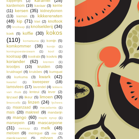
karamel
(28)
kappertjes
(2)
kardemom
(19)
kerrie
kaviaar
(3)
kersen
(35)
(11)
kidneybonen
kikkererwten
(13)
kiemen
(3)
(48)
kip
(71)
knoflook
kiwi
(2)
knolselderij
(34)
(9)
knolraap
(1)
kokos
koffie
(30)
koek
(5)
(110)
komijn
(5)
komatsuna
(1)
komkommer
(38)
konijn
(1)
koningsoesterzwam
(1)
kool
(1)
koolraap
(8)
koolrabi
(5)
koolvis
(6)
koriander
(62)
krenten
(1)
krootjes
(10)
kruiden
(10)
kruidnagel
(4)
kruisbes
(4)
kumquat
kwark
(42)
(6)
kurkuma
(3)
kweepeer
(18)
kwartel
(1)
lamsvlees
(17)
lavendel
(4)
lekkers
lenteui
(5)
lever
(2)
van thuis
(1)
limoen
(30)
lijnzaad
(6)
likeur
(5)
linzen
(24)
limoncello
(1)
lychees
maanzaad
(8)
(1)
macadamia
(1)
mais
(20)
makreel
(9)
mandarijn
mango
(60)
(6)
maple syrup
(1)
mascarpone
marsepein
(18)
(31)
melk
(48)
meiraap
(1)
meloen
(9)
meringue
(2)
mie
(1)
mihoen
(7)
mierikswortel
(5)