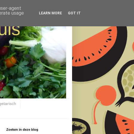
 user-agent
nerate usage
LEARN MORE
GOT IT
uis
getarisch
Zoeken in deze blog