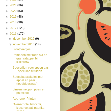
►
2021
(36)
►
2020
(53)
►
2019
(48)
►
2018
(98)
►
2017
(123)
▼
2016
(172)
►
december 2016
(9)
▼
november 2016
(14)
Stoofpeertjes
Pompoen met rode sla en
granaatappel bij
kikkererw...
Specerijen voor speculaas
- speculaaskruiden
Speculaascakejes met
appel en peer
(foodblogswap)
Linzen met pompoen en
palmkool
Aachener Printen
Ovenschotel broccoli,
kipcervelaat, paprika,