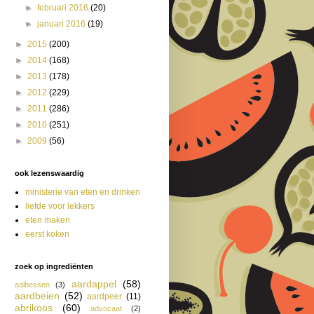
►
februari 2016
(20)
►
januari 2016
(19)
►
2015
(200)
►
2014
(168)
►
2013
(178)
►
2012
(229)
►
2011
(286)
►
2010
(251)
►
2009
(56)
ook lezenswaardig
ministerie van eten en drinken
liefde voor lekkers
eten maken
eerst koken
zoek op ingrediënten
aardappel
(58)
aalbessen
(3)
aardbeien
(52)
aardpeer
(11)
abrikoos
(60)
advocaat
(2)