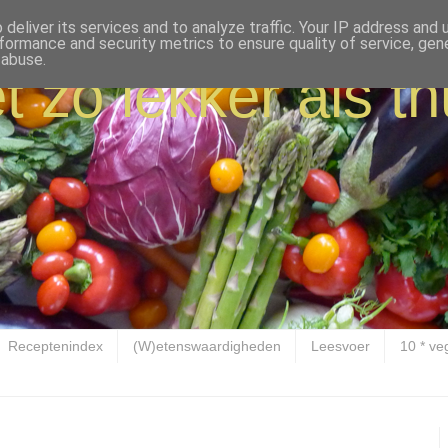
deliver its services and to analyze traffic. Your IP address and
formance and security metrics to ensure quality of service, ge
 abuse.
t zo lekker als th
Receptenindex
(W)etenswaardigheden
Leesvoer
10 * ve