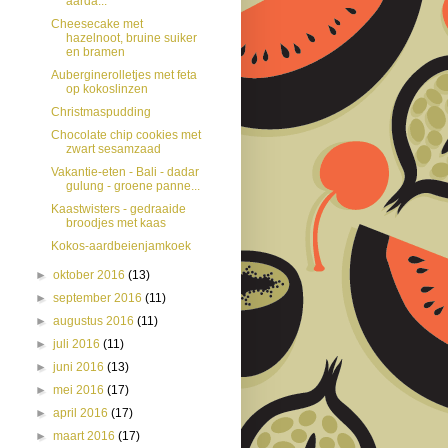
aarda...
Cheesecake met
hazelnoot, bruine suiker
en bramen
Auberginerolletjes met feta
op kokoslinzen
Christmaspudding
Chocolate chip cookies met
zwart sesamzaad
Vakantie-eten - Bali - dadar
gulung - groene panne...
Kaastwisters - gedraaide
broodjes met kaas
Kokos-aardbeienjamkoek
►
oktober 2016
(13)
►
september 2016
(11)
►
augustus 2016
(11)
►
juli 2016
(11)
►
juni 2016
(13)
►
mei 2016
(17)
►
april 2016
(17)
►
maart 2016
(17)