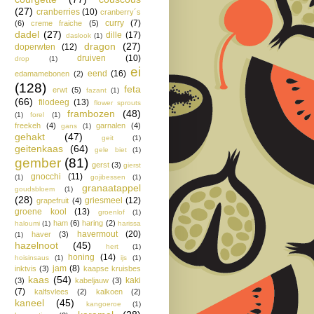
(27)
cranberries
(10)
cranberry´s
curry
(7)
(6)
creme fraiche
(5)
dadel
(27)
dille
(17)
daslook
(1)
dragon
(27)
doperwten
(12)
druiven
(10)
drop
(1)
ei
eend
(16)
edamamebonen
(2)
(128)
feta
erwt
(5)
fazant
(1)
(66)
filodeeg
(13)
flower sprouts
frambozen
(48)
(1)
forel
(1)
freekeh
(4)
garnalen
(4)
gans
(1)
gehakt
(47)
geit
(1)
geitenkaas
(64)
gele biet
(1)
gember
(81)
gerst
(3)
gierst
gnocchi
(11)
(1)
gojibessen
(1)
granaatappel
goudsbloem
(1)
(28)
griesmeel
(12)
grapefruit
(4)
groene kool
(13)
groenlof
(1)
ham
(6)
haring
(2)
haloumi
(1)
harissa
havermout
(20)
haver
(3)
(1)
hazelnoot
(45)
hert
(1)
honing
(14)
hoisinsaus
(1)
ijs
(1)
jam
(8)
inktvis
(3)
kaapse kruisbes
kaas
(54)
kaki
(3)
kabeljauw
(3)
(7)
kalfsvlees
(2)
kalkoen
(2)
kaneel
(45)
kangoeroe
(1)