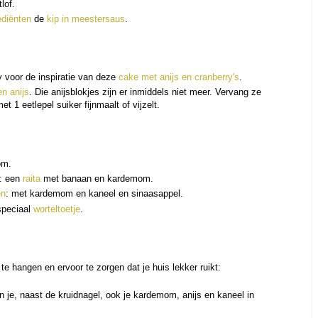
lof.
ediënten
de
kip in meestersaus
.
 voor de inspiratie van deze
cake met anijs en cranberry's
.
en anijs
. Die anijsblokjes zijn er inmiddels niet meer. Vervang ze
met 1 eetlepel suiker fijnmaalt of vijzelt.
om.
": een
raita
met banaan en kardemom.
en
: met kardemom en kaneel en sinaasappel.
speciaal
worteltoetje
.
e hangen en ervoor te zorgen dat je huis lekker ruikt:
n je, naast de kruidnagel, ook je kardemom, anijs en kaneel in