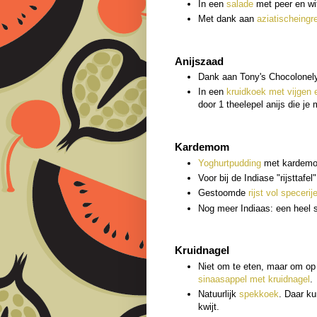
In een
salade
met peer en wit
Met dank aan
aziatischeingr
Anijszaad
Dank aan Tony's Chocolonely
In een
kruidkoek met vijgen 
door 1 theelepel anijs die je 
Kardemom
Yoghurtpudding
met kardem
Voor bij de Indiase "rijsttafel
Gestoomde
rijst vol specerij
Nog meer Indiaas: een heel 
Kruidnagel
Niet om te eten, maar om op t
sinaasappel met kruidnagel
.
Natuurlijk
spekkoek
. Daar ku
kwijt.