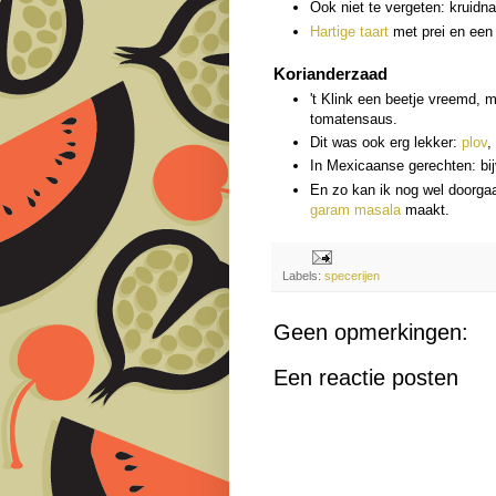
Ook niet te vergeten: kruidna
Hartige taart
met prei en een
Korianderzaad
't Klink een beetje vreemd, m
tomatensaus.
Dit was ook erg lekker:
plov
,
In Mexicaanse gerechten: bi
En zo kan ik nog wel doorgaan
garam masala
maakt.
Labels:
specerijen
Geen opmerkingen:
Een reactie posten