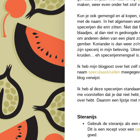
maken, weer even onder het stof 
Kun je ook gemengd en al kopen, ma
met de naam. In het algemeen wor
specerijen die erin zitten. Niet da
blaadjes, al dan niet in gedroogde 
om anderen delen van een plant zo
gember. Koriander is dan weer zo'n
zijn specerij in mijn beleving. Uite
kruiden... eh specerijenmengsel is
Ik heb mijn blogpost over het zel
naam
speculaaskruiden
meegegeven
blog verwijst.
Ik heb al deze specerijen standaard
me voorstellen dat je dat niet heb
over hebt. Daarom een lijstje met 
Steranijs
Gebruik de steranijs als een
Dit is een recept voor een
ta
goed.