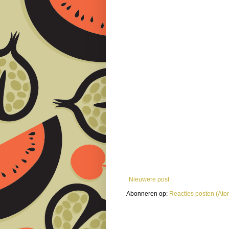
Nieuwere post
Abonneren op:
Reacties posten (Ato