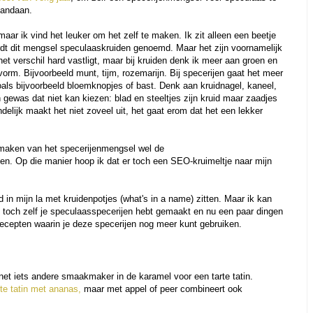
vandaan.
ar ik vind het leuker om het zelf te maken. Ik zit alleen een beetje
dt dit mengsel speculaaskruiden genoemd. Maar het zijn voornamelijk
t het verschil hard vastligt, maar bij kruiden denk ik meer aan groen en
vorm. Bijvoorbeeld munt, tijm, rozemarijn. Bij specerijen gaat het meer
als bijvoorbeeld bloemknopjes of bast. Denk aan kruidnagel, kaneel,
 gewas dat niet kan kiezen: blad en steeltjes zijn kruid maar zaadjes
indelijk maakt het niet zoveel uit, het gaat erom dat het een lekker
.
f maken van het specerijenmengsel wel de
. Op die manier hoop ik dat er toch een SEO-kruimeltje naar mijn
 in mijn la met kruidenpotjes (what's in a name) zitten. Maar ik kan
t, toch zelf je speculaasspecerijen hebt gemaakt en nu een paar dingen
recepten waarin je deze specerijen nog meer kunt gebruiken.
 net iets andere smaakmaker in de karamel voor een tarte tatin.
rte tatin met ananas,
maar met appel of peer combineert ook