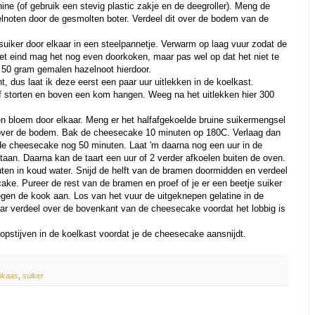
ne (of gebruik een stevig plastic zakje en de deegroller). Meng de
noten door de gesmolten boter. Verdeel dit over de bodem van de
suiker door elkaar in een steelpannetje. Verwarm op laag vuur zodat de
het eind mag het nog even doorkoken, maar pas wel op dat het niet te
e 50 gram gemalen hazelnoot hierdoor.
cht, dus laat ik deze eerst een paar uur uitlekken in de koelkast.
 storten en boven een kom hangen. Weeg na het uitlekken hier 300
n bloem door elkaar. Meng er het halfafgekoelde bruine suikermengsel
 over de bodem. Bak de cheesecake 10 minuten op 180C. Verlaag dan
de cheesecake nog 50 minuten. Laat 'm daarna nog een uur in de
aan. Daarna kan de taart een uur of 2 verder afkoelen buiten de oven.
uten in koud water. Snijd de helft van de bramen doormidden en verdeel
ke. Pureer de rest van de bramen en proef of je er een beetje suiker
egen de kook aan. Los van het vuur de uitgeknepen gelatine in de
r verdeel over de bovenkant van de cheesecake voordat het lobbig is
opstijven in de koelkast voordat je de cheesecake aansnijdt.
mkaas
,
suiker