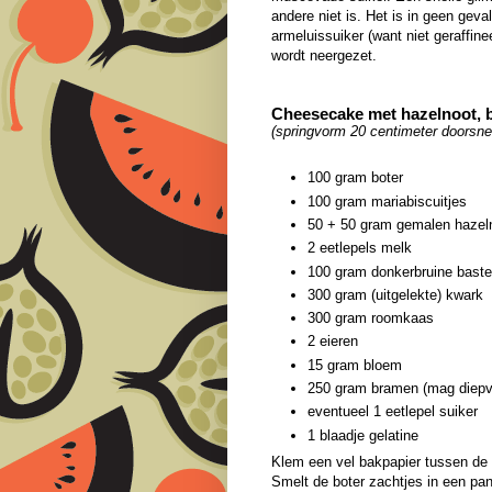
andere niet is. Het is in geen ge
armeluissuiker (want niet geraffin
wordt neergezet.
Cheesecake met hazelnoot, 
(springvorm 20 centimeter doorsne
100 gram boter
100 gram mariabiscuitjes
50 + 50 gram gemalen hazel
2 eetlepels melk
100 gram donkerbruine baste
300 gram (uitgelekte) kwark
300 gram roomkaas
2 eieren
15 gram bloem
250 gram bramen (mag diepv
eventueel 1 eetlepel suiker
1 blaadje gelatine
Klem een vel bakpapier tussen de
Smelt de boter zachtjes in een pann