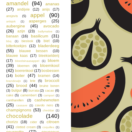
amandel
(94)
ananas
(27)
andijvie
(12)
anijs
(17)
appel
(90)
ansjovis
(5)
asperges
(25)
artisjok
(1)
aubergine
(45)
avocado
(26)
azijn
(23)
ballymaloe
(1)
basilicum
(31)
banaan
(16)
biet
(10)
bieslook
(3)
bbq
(1)
bladerdeeg
bitterkoekjes
(12)
(55)
blauwe bessen
(10)
blauwe kaas
(17)
bleekselderij
bloem
(17)
bloedsinaasappel
(1)
(39)
bloemkool
bloemen
(4)
(42)
boerenkool
(17)
bosbessen
boter
(47)
(14)
bramen
(14)
broccoli
brie
(5)
brandewijn
(1)
(25)
brood
(44)
bruine bonen
bulgur
(8)
(3)
burrata
(2)
cacao
(6)
cake
(5)
camembert
(3)
campari
(1)
cashewnoten
cantharellen
(2)
(25)
cavolo nero
(3)
cassave
(1)
champignons
(53)
cheddar
(1)
chocolade
(140)
citroen
chorizo
(18)
cider
(5)
(41)
clotted cream
(3)
coquilles
(1)
courgette
(77)
couscous