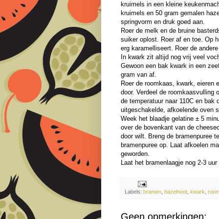
kruimels in een kleine keukenmachi
kruimels en 50 gram gemalen hazel
springvorm en druk goed aan.
Roer de melk en de bruine basterd
suiker oplost. Roer af en toe. Op 
erg karamelliseert. Roer de ander
In kwark zit altijd nog vrij veel vo
Gewoon een bak kwark in een zeef
gram van af.
Roer de roomkaas, kwark, eieren e
door. Verdeel de roomkaasvulling
de temperatuur naar 110C en bak 
uitgeschakelde, afkoelende oven st
Week het blaadje gelatine ± 5 min
over de bovenkant van de cheeseca
door wilt. Breng de bramenpuree t
bramenpuree op. Laat afkoelen maa
geworden.
Laat het bramenlaagje nog 2-3 uur 
Labels:
bramen
,
hazelnoot
,
kwark
,
roo
Geen opmerkingen: