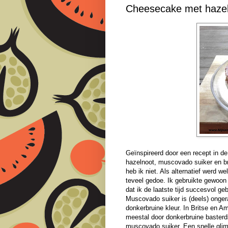
Cheesecake met hazel
Geïnspireerd door een recept in 
hazelnoot, muscovado suiker en br
heb ik niet. Als alternatief werd 
teveel gedoe. Ik gebruikte gewoon
dat ik de laatste tijd succesvol g
Muscovado suiker is (deels) onge
donkerbruine kleur. In Britse en A
meestal door donkerbruine basterds
muscovado suiker. Een snelle glim