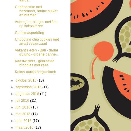
aarda...
Cheesecake met
hazelnoot, bruine suiker
en bramen
Auberginerolletjes met feta
op kokoslinzen
Christmaspudding
Chocolate chip cookies met
zwart sesamzaad
Vakantie-eten - Bali - dadar
gulung - groene panne...
Kaastwisters - gedraaide
broodjes met kaas
Kokos-aardbeienjamkoek
►
oktober 2016
(13)
►
september 2016
(11)
►
augustus 2016
(11)
►
juli 2016
(11)
►
juni 2016
(13)
►
mei 2016
(17)
►
april 2016
(17)
►
maart 2016
(17)