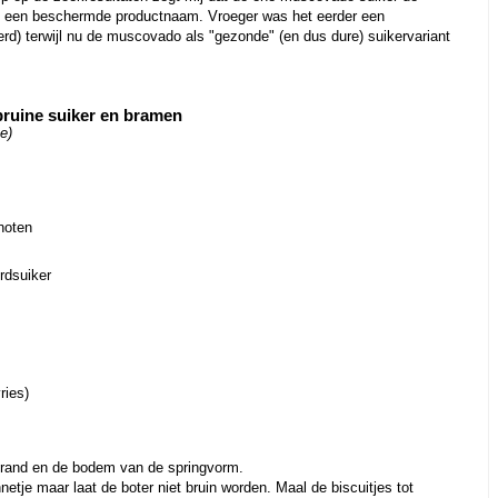
val een beschermde productnaam. Vroeger was het eerder een
eerd) terwijl nu de muscovado als "gezonde" (en dus dure) suikervariant
bruine suiker en bramen
e)
noten
rdsuiker
ries)
 rand en de bodem van de springvorm.
etje maar laat de boter niet bruin worden. Maal de biscuitjes tot