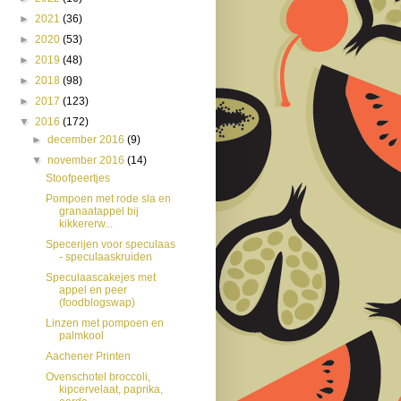
►
2021
(36)
►
2020
(53)
►
2019
(48)
►
2018
(98)
►
2017
(123)
▼
2016
(172)
►
december 2016
(9)
▼
november 2016
(14)
Stoofpeertjes
Pompoen met rode sla en
granaatappel bij
kikkererw...
Specerijen voor speculaas
- speculaaskruiden
Speculaascakejes met
appel en peer
(foodblogswap)
Linzen met pompoen en
palmkool
Aachener Printen
Ovenschotel broccoli,
kipcervelaat, paprika,