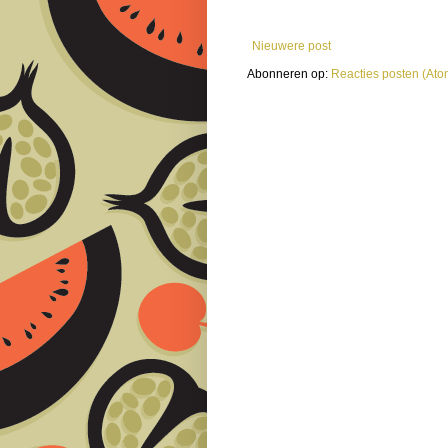
Nieuwere post
Abonneren op:
Reacties posten (Ato