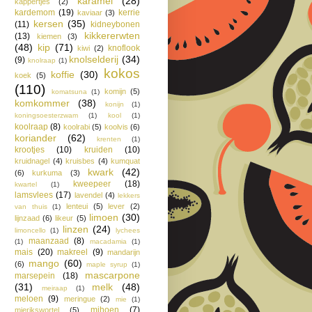
karamel
(28)
kappertjes
(2)
kardemom
(19)
kerrie
kaviaar
(3)
kersen
(35)
(11)
kidneybonen
kikkererwten
(13)
kiemen
(3)
(48)
kip
(71)
knoflook
kiwi
(2)
knolselderij
(34)
(9)
knolraap
(1)
kokos
koffie
(30)
koek
(5)
(110)
komijn
(5)
komatsuna
(1)
komkommer
(38)
konijn
(1)
koningsoesterzwam
(1)
kool
(1)
koolraap
(8)
koolrabi
(5)
koolvis
(6)
koriander
(62)
krenten
(1)
krootjes
(10)
kruiden
(10)
kruidnagel
(4)
kruisbes
(4)
kumquat
kwark
(42)
(6)
kurkuma
(3)
kweepeer
(18)
kwartel
(1)
lamsvlees
(17)
lavendel
(4)
lekkers
lenteui
(5)
lever
(2)
van thuis
(1)
limoen
(30)
lijnzaad
(6)
likeur
(5)
linzen
(24)
limoncello
(1)
lychees
maanzaad
(8)
(1)
macadamia
(1)
mais
(20)
makreel
(9)
mandarijn
mango
(60)
(6)
maple syrup
(1)
mascarpone
marsepein
(18)
(31)
melk
(48)
meiraap
(1)
meloen
(9)
meringue
(2)
mie
(1)
mihoen
(7)
mierikswortel
(5)