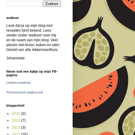
welkom
Leuk dat je op mijn blog met
recepten bent beland. Lees
verder onder 'welkom' over mij
en de naam van mijn blog. Veel
plezier met lezen, koken en eten.
Geniet van alle lekkersvanthuis.
Johanneke
Neem ook een kijkje op mijn FB-
pagina
Lekkersvanthuis
Promoot jouw pagina ook
blogarchief
►
2025
(2)
►
2024
(7)
►
2023
(3)
►
2022
(16)