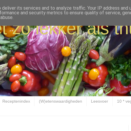
deliver its services and to analyze traffic. Your IP address and
formance and security metrics to ensure quality of service, ge
 abuse.
t zo lekker als th
Receptenindex
(W)etenswaardigheden
Leesvoer
10 * ve