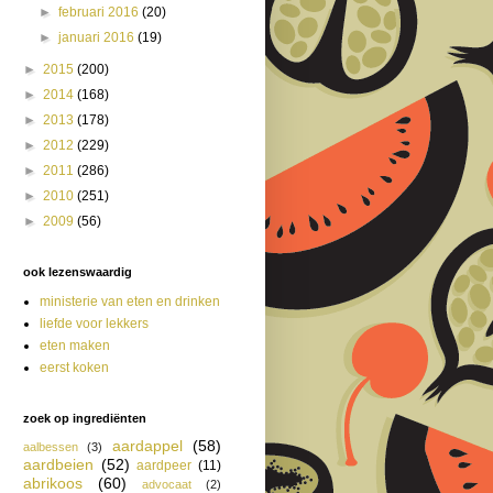
►
februari 2016
(20)
►
januari 2016
(19)
►
2015
(200)
►
2014
(168)
►
2013
(178)
►
2012
(229)
►
2011
(286)
►
2010
(251)
►
2009
(56)
ook lezenswaardig
ministerie van eten en drinken
liefde voor lekkers
eten maken
eerst koken
zoek op ingrediënten
aardappel
(58)
aalbessen
(3)
aardbeien
(52)
aardpeer
(11)
abrikoos
(60)
advocaat
(2)