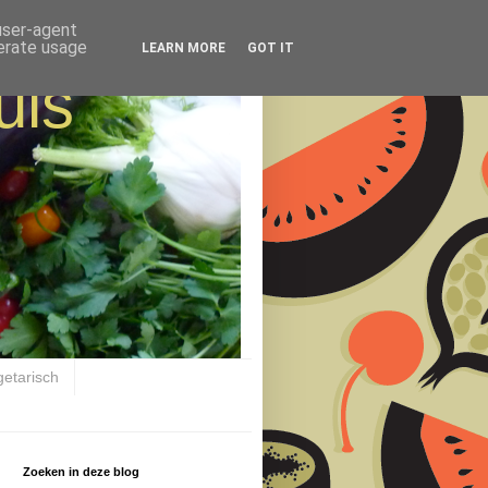
 user-agent
nerate usage
LEARN MORE
GOT IT
uis
getarisch
Zoeken in deze blog