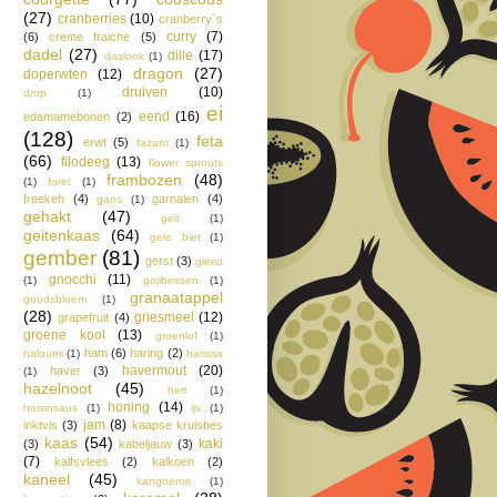
(27)
cranberries
(10)
cranberry´s
curry
(7)
(6)
creme fraiche
(5)
dadel
(27)
dille
(17)
daslook
(1)
dragon
(27)
doperwten
(12)
druiven
(10)
drop
(1)
ei
eend
(16)
edamamebonen
(2)
(128)
feta
erwt
(5)
fazant
(1)
(66)
filodeeg
(13)
flower sprouts
frambozen
(48)
(1)
forel
(1)
freekeh
(4)
garnalen
(4)
gans
(1)
gehakt
(47)
geit
(1)
geitenkaas
(64)
gele biet
(1)
gember
(81)
gerst
(3)
gierst
gnocchi
(11)
(1)
gojibessen
(1)
granaatappel
goudsbloem
(1)
(28)
griesmeel
(12)
grapefruit
(4)
groene kool
(13)
groenlof
(1)
ham
(6)
haring
(2)
haloumi
(1)
harissa
havermout
(20)
haver
(3)
(1)
hazelnoot
(45)
hert
(1)
honing
(14)
hoisinsaus
(1)
ijs
(1)
jam
(8)
inktvis
(3)
kaapse kruisbes
kaas
(54)
kaki
(3)
kabeljauw
(3)
(7)
kalfsvlees
(2)
kalkoen
(2)
kaneel
(45)
kangoeroe
(1)