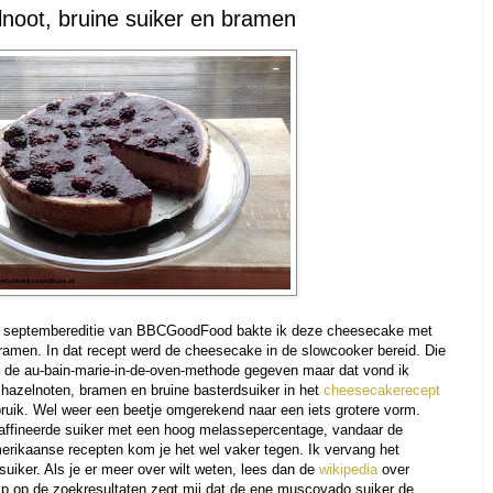
noot, bruine suiker en bramen
de septembereditie van BBCGoodFood bakte ik deze cheesecake met
amen. In dat recept werd de cheesecake in de slowcooker bereid. Die
wel de au-bain-marie-in-de-oven-methode gegeven maar dat vond ik
 hazelnoten, bramen en bruine basterdsuiker in het
cheesecakerecept
ebruik. Wel weer een beetje omgerekend naar een iets grotere vorm.
raffineerde suiker met een hoog melassepercentage, vandaar de
merikaanse recepten kom je het wel vaker tegen. Ik vervang het
uiker. Als je er meer over wilt weten, lees dan de
wikipedia
over
p op de zoekresultaten zegt mij dat de ene muscovado suiker de