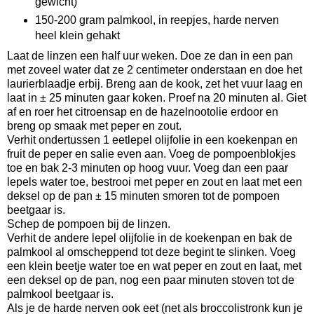
gewicht)
150-200 gram palmkool, in reepjes, harde nerven
heel klein gehakt
Laat de linzen een half uur weken. Doe ze dan in een pan
met zoveel water dat ze 2 centimeter onderstaan en doe het
laurierblaadje erbij. Breng aan de kook, zet het vuur laag en
laat in ± 25 minuten gaar koken. Proef na 20 minuten al. Giet
af en roer het citroensap en de hazelnootolie erdoor en
breng op smaak met peper en zout.
Verhit ondertussen 1 eetlepel olijfolie in een koekenpan en
fruit de peper en salie even aan. Voeg de pompoenblokjes
toe en bak 2-3 minuten op hoog vuur. Voeg dan een paar
lepels water toe, bestrooi met peper en zout en laat met een
deksel op de pan ± 15 minuten smoren tot de pompoen
beetgaar is.
Schep de pompoen bij de linzen.
Verhit de andere lepel olijfolie in de koekenpan en bak de
palmkool al omscheppend tot deze begint te slinken. Voeg
een klein beetje water toe en wat peper en zout en laat, met
een deksel op de pan, nog een paar minuten stoven tot de
palmkool beetgaar is.
Als je de harde nerven ook eet (net als broccolistronk kun je