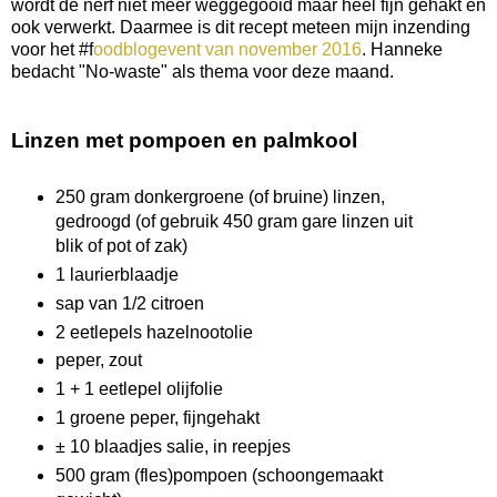
wordt de nerf niet meer weggegooid maar heel fijn gehakt en
ook verwerkt. Daarmee is dit recept meteen mijn inzending
voor het #f
oodblogevent van november 2016
. Hanneke
bedacht
"No-waste"
als thema voor deze maand.
Linzen met pompoen en palmkool
250 gram donkergroene (of bruine) linzen,
gedroogd (of gebruik 450 gram gare linzen uit
blik of pot of zak)
1 laurierblaadje
sap van 1/2 citroen
2 eetlepels hazelnootolie
peper, zout
1 + 1 eetlepel olijfolie
1 groene peper, fijngehakt
± 10 blaadjes salie, in reepjes
500 gram (fles)pompoen (schoongemaakt