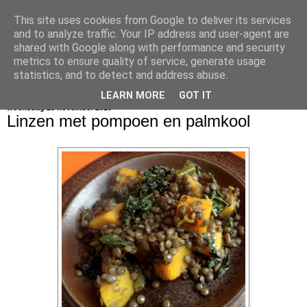
This site uses cookies from Google to deliver its services
bijna net zo lekker als thuis
and to analyze traffic. Your IP address and user-agent are
shared with Google along with performance and security
metrics to ensure quality of service, generate usage
statistics, and to detect and address abuse.
▼
LEARN MORE
GOT IT
woensdag 23 november 2016
Linzen met pompoen en palmkool