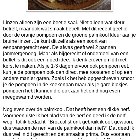
Linzen alleen zijn een beetje saai. Niet alleen wat kleur
betreft, maar ook wat smaak betreft. Met dit recept geef je
door de oranje pompoen en de groene palmkool kleur aan je
bruine linzen. Je kunt dit zelfs als een soort van
eenpansgerecht eten. De afwas geeft wel 2 pannen
jammergenoeg. Maar als bijgerecht of onderdeel van een
buffet is dit ook een goed idee. Ik denk erover om dit met
kerst te maken. Als je 1-3 dagen ervoor ook pompoen eet,
kun je de pompoen ook dan direct mee roosteren of op een
andere manier garen. Zoals ik het heb opgeschreven smoor
je de pompoen in de koekenpan maar als je gare blokjes
pompoen hebt kunnen die ook aan het eind nog even
meegewarmd worden.
Nog even over de palmkool. Dat heeft best een dikke nerf.
Voorheen riste ik het blad van de nerf en deed ik de nerf
weg. Tot ik bedacht: "B
roccolistronk gebruik ik ook gewoon,
dus waarom de nerf van de palmkool dan niet?" Dat deed ik
dus wel in dit gerecht en dat smaakte prima. Dus voortaan