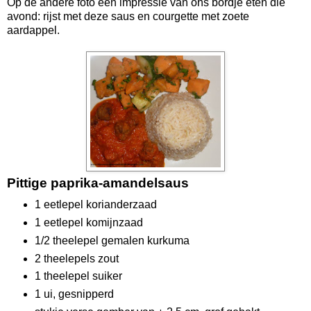
Op de andere foto een impressie van ons bordje eten die
avond: rijst met deze saus en courgette met zoete
aardappel.
Pittige paprika-amandelsaus
1 eetlepel korianderzaad
1 eetlepel komijnzaad
1/2 theelepel gemalen kurkuma
2 theelepels zout
1 theelepel suiker
1 ui, gesnipperd