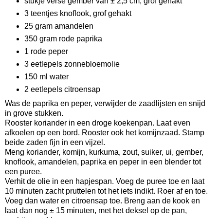
stukje verse gember van ± 2,5 cm, grof gehakt
3 teentjes knoflook, grof gehakt
25 gram amandelen
350 gram rode paprika
1 rode peper
3 eetlepels zonnebloemolie
150 ml water
2 eetlepels citroensap
Was de paprika en peper, verwijder de zaadlijsten en snijd
in grove stukken.
Rooster koriander in een droge koekenpan. Laat even
afkoelen op een bord. Rooster ook het komijnzaad. Stamp
beide zaden fijn in een vijzel.
Meng koriander, komijn, kurkuma, zout, suiker, ui, gember,
knoflook, amandelen, paprika en peper in een blender tot
een puree.
Verhit de olie in een hapjespan. Voeg de puree toe en laat
10 minuten zacht pruttelen tot het iets indikt. Roer af en toe.
Voeg dan water en citroensap toe. Breng aan de kook en
laat dan nog ± 15 minuten, met het deksel op de pan,