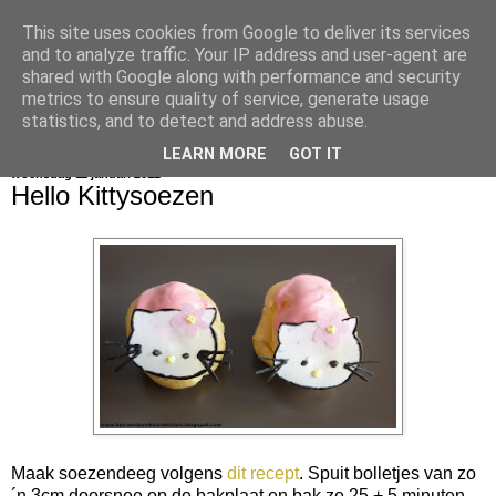
This site uses cookies from Google to deliver its services
bijna net zo lekker als thuis
and to analyze traffic. Your IP address and user-agent are
shared with Google along with performance and security
metrics to ensure quality of service, generate usage
statistics, and to detect and address abuse.
▼
LEARN MORE
GOT IT
woensdag 11 januari 2012
Hello Kittysoezen
Maak soezendeeg volgens
dit recept
. Spuit bolletjes van zo
´n 3cm doorsnee op de bakplaat en bak ze 25 + 5 minuten.