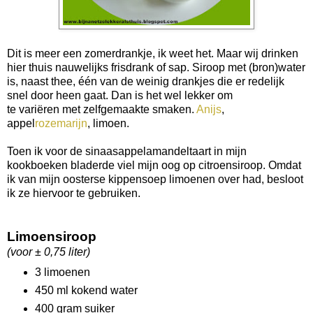
Dit is meer een zomerdrankje, ik weet het. Maar wij drinken
hier thuis nauwelijks frisdrank of sap. Siroop met (bron)water
is, naast thee, één van de weinig drankjes die er redelijk
snel door heen gaat. Dan is het wel lekker om
te variëren met zelfgemaakte smaken.
Anijs
,
appel
rozemarijn
, limoen.
Toen ik voor de sinaasappelamandeltaart in mijn
kookboeken bladerde viel mijn oog op citroensiroop. Omdat
ik van mijn oosterse kippensoep limoenen over had, besloot
ik ze hiervoor te gebruiken.
Limoensiroop
(voor ± 0,75 liter)
3 limoenen
450 ml kokend water
400 gram suiker