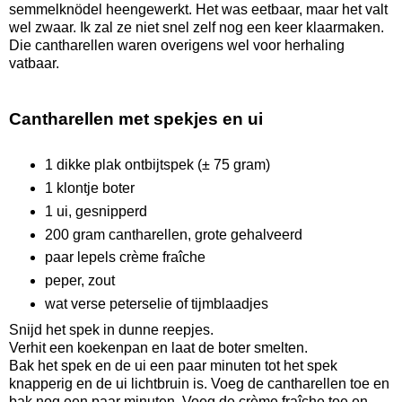
semmelknödel heengewerkt. Het was eetbaar, maar het valt
wel zwaar. Ik zal ze niet snel zelf nog een keer klaarmaken.
Die cantharellen waren overigens wel voor herhaling
vatbaar.
Cantharellen met spekjes en ui
1 dikke plak ontbijtspek (± 75 gram)
1 klontje boter
1 ui, gesnipperd
200 gram cantharellen, grote gehalveerd
paar lepels crème fraîche
peper, zout
wat verse peterselie of tijmblaadjes
Snijd het spek in dunne reepjes.
Verhit een koekenpan en laat de boter smelten.
Bak het spek en de ui een paar minuten tot het spek
knapperig en de ui lichtbruin is. Voeg de cantharellen toe en
bak nog een paar minuten. Voeg de crème fraîche toe en