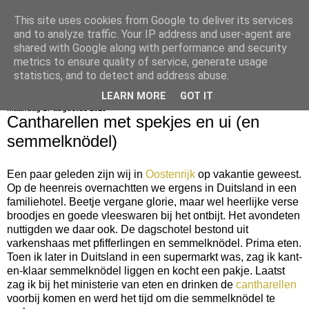
This site uses cookies from Google to deliver its services
bijna net zo lekker als thuis
and to analyze traffic. Your IP address and user-agent are
shared with Google along with performance and security
metrics to ensure quality of service, generate usage
statistics, and to detect and address abuse.
▼
LEARN MORE
GOT IT
maandag 17 augustus 2015
Cantharellen met spekjes en ui (en
semmelknödel)
Een paar geleden zijn wij in
Oostenrijk
op vakantie geweest.
Op de heenreis overnachtten we ergens in Duitsland in een
familiehotel. Beetje vergane glorie, maar wel heerlijke verse
broodjes en goede vleeswaren bij het ontbijt. Het avondeten
nuttigden we daar ook. De dagschotel bestond uit
varkenshaas met pfifferlingen en semmelknödel. Prima eten.
Toen ik later in Duitsland in een supermarkt was, zag ik kant-
en-klaar semmelknödel liggen en kocht een pakje. Laatst
zag ik bij het ministerie van eten en drinken de
cantharellen
voorbij komen en werd het tijd om die semmelknödel te