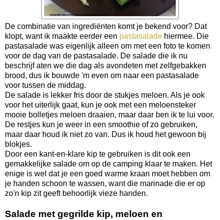
De combinatie van ingrediënten komt je bekend voor? Dat
klopt, want ik maakte eerder een
pastasalade
hiermee. Die
pastasalade was eigenlijk alleen om met een foto te komen
voor de dag van de pastasalade. De salade die ik nu
beschrijf aten we die dag als avondeten met zelfgebakken
brood, dus ik bouwde 'm even om naar een pastasalade
voor tussen de middag.
De salade is lekker fris door de stukjes meloen. Als je ook
voor het uiterlijk gaat, kun je ook met een meloensteker
mooie bolletjes meloen draaien, maar daar ben ik te lui voor.
De restjes kun je weer in een smoothie of zo gebruiken,
maar daar houd ik niet zo van. Dus ik houd het gewoon bij
blokjes.
Door een kant-en-klare kip te gebruiken is dit ook een
gemakkelijke salade om op de camping klaar te maken. Het
enige is wel dat je een goed warme kraan moet hebben om
je handen schoon te wassen, want die marinade die er op
zo'n kip zit geeft behoorlijk vieze handen.
Salade met gegrilde kip, meloen en