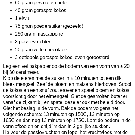
60 gram gesmolten boter
40 gram geraspte kokos
1 eiwit
75 gram poedersuiker (gezeefd)
250 gram mascarpone
3 passievruchten
50 gram witte chocolade
3 eetlepels geraspte kokos, even geroosterd
Leg een vel bakpapier op de bodem van een vorm van ± 20
bij 30 centimeter.
Klop de eieren met de suiker in ± 10 minuten tot een dik,
bleek mengsel. Zeef de bloem en maizena hierboven. Strooi
de kokos en een snuf zout erover en spatel bloem en kokos
voorzichtig door het eimengsel. Giet de gesmolten boter er
vanaf de zijkant bij en spatel deze er ook met beleid door.
Giet het beslag in de vorm. Bak de bodem volgens het
volgende schema: 13 minuten op 150C, 13 minuten op
165C en dan nog 13 minuten op 175C. Laat de bodem in de
vorm afkoelen en snijd 'm dan in 2 gelijke stukken.
Halveer de passievruchten en lepel het vruchtvlees met de