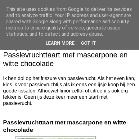
This site uses cookies from Google to deliver its services
bijna net zo lekker als thuis
and to analyze traffic. Your IP address and user-agent are
shared with Google along with performance and security
metrics to ensure quality of service, generate usage
statistics, and to detect and address abuse.
▼
LEARN MORE
GOT IT
zaterdag 15 augustus 2015
Passievruchttaart met mascarpone en
witte chocolade
Ik ben dol op het friszure van passievrucht. Als het even kan,
kies ik voor passievruchtijs als ik eens een ijsje koop bij een
goede ijssalon. Alhoewel limoncello- of citroenijs ook erg
lekker is. Geen ijs deze keer meer een taart met
passievrucht.
Passievruchttaart met mascarpone en witte
chocolade