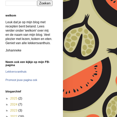
welkom
Leuk dat je op mijn blog met
recepten bent beland. Lees
verder onder 'welkom' over mij
en de naam van mijn blog. Veel
plezier met lezen, koken en eten.
Geniet van alle lekkersvanthuis.
Johanneke
Neem ook een kijkje op mijn FB-
pagina
Lekkersvanthuis
Promoot jouw pagina ook
blogarchief
►
2025
(2)
►
2024
(7)
►
2023
(3)
►
2022
(16)