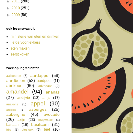
►
2011
(286)
►
2010
(251)
►
2009
(56)
ook lezenswaardig
ministerie van eten en drinken
liefde voor lekkers
eten maken
eerst koken
zoek op ingrediënten
aardappel
(58)
aalbessen
(3)
aardbeien
(52)
aardpeer
(11)
abrikoos
(60)
advocaat
(2)
amandel
(94)
ananas
(27)
andijvie
(12)
anijs
(17)
appel
(90)
ansjovis
(5)
asperges
(25)
artisjok
(1)
aubergine
(45)
avocado
(26)
azijn
(23)
ballymaloe
(1)
basilicum
(31)
banaan
(16)
biet
(10)
bieslook
(3)
bbq
(1)