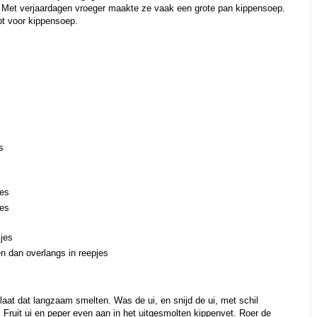
 Met verjaardagen vroeger maakte ze vaak een grote pan kippensoep.
pt voor kippensoep.
s
jes
jes
jes
en dan overlangs in reepjes
 laat dat langzaam smelten. Was de ui, en snijd de ui, met schil
 Fruit ui en peper even aan in het uitgesmolten kippenvet. Roer de