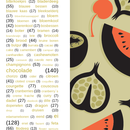
bladerdeeg
bitterkoekjes
(12)
(55)
blauwe bessen
(10)
blauwe kaas
(17)
bleekselderij
bloem
(17)
bloedsinaasappel
(1)
(39)
bloemkool
bloemen
(4)
(42)
boerenkool
(17)
bosbessen
boter
(47)
(14)
bramen
(14)
broccoli
brie
(5)
brandewijn
(1)
(25)
brood
(44)
bruine bonen
bulgur
(8)
(3)
burrata
(2)
cacao
(6)
cake
(5)
camembert
(3)
campari
(1)
cashewnoten
cantharellen
(2)
(25)
cavolo nero
(3)
cassave
(1)
champignons
(53)
cheddar
(1)
chocolade
(140)
citroen
chorizo
(18)
cider
(5)
(41)
clotted cream
(3)
coquilles
(1)
courgette
(77)
couscous
(27)
cranberries
(10)
cranberry´s
curry
(7)
(6)
creme fraiche
(5)
dadel
(27)
dille
(17)
daslook
(1)
dragon
(27)
doperwten
(12)
druiven
(10)
drop
(1)
ei
eend
(16)
edamamebonen
(2)
(128)
feta
erwt
(5)
fazant
(1)
(66)
filodeeg
(13)
flower sprouts