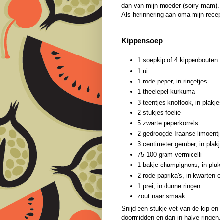
dan van mijn moeder (sorry mam).
Als herinnering aan oma mijn rece
Kippensoep
1 soepkip of 4 kippenbouten
1 ui
1 rode peper, in ringetjes
1 theelepel kurkuma
3 teentjes knoflook, in plakje
2 stukjes foelie
5 zwarte peperkorrels
2 gedroogde Iraanse limoent
3 centimeter gember, in plak
75-100 gram vermicelli
1 bakje champignons, in plak
2 rode paprika's, in kwarten 
1 prei, in dunne ringen
zout naar smaak
Snijd een stukje vet van de kip en
doormidden en dan in halve ringen.