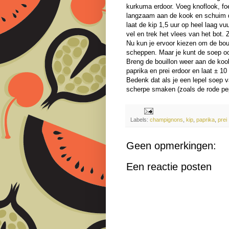
kurkuma erdoor. Voeg knoflook, foe
langzaam aan de kook en schuim d
laat de kip 1,5 uur op heel laag vu
vel en trek het vlees van het bot.
Nu kun je ervoor kiezen om de boui
scheppen. Maar je kunt de soep oo
Breng de bouillon weer aan de koo
paprika en prei erdoor en laat ± 1
Bedenk dat als je een lepel soep v
scherpe smaken (zoals de rode pep
Labels:
champignons
,
kip
,
paprika
,
prei
Geen opmerkingen:
Een reactie posten