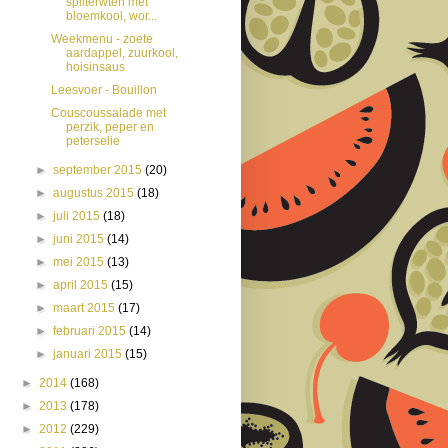
spliterwten met
bloemkool, wor...
Weekmenu - zoete
aardappel, zuurkool,
hoisinsaus
Leesvoer - Bouillon
Couscoussalade met
perzik, peper en
peterselie
►
september 2015
(20)
►
augustus 2015
(18)
►
juli 2015
(18)
►
juni 2015
(14)
►
mei 2015
(13)
►
april 2015
(15)
►
maart 2015
(17)
►
februari 2015
(14)
►
januari 2015
(15)
►
2014
(168)
►
2013
(178)
►
2012
(229)