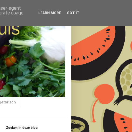
 user-agent
nerate usage
LEARN MORE
GOT IT
uis
getarisch
Zoeken in deze blog