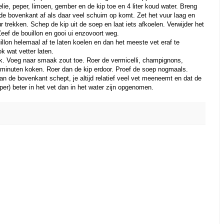
lie, peper, limoen, gember en de kip toe en 4 liter koud water. Breng
e bovenkant af als daar veel schuim op komt. Zet het vuur laag en
ur trekken. Schep de kip uit de soep en laat iets afkoelen. Verwijder het
 Zeef de bouillon en gooi ui enzovoort weg.
llon helemaal af te laten koelen en dan het meeste vet eraf te
k wat vetter laten.
k. Voeg naar smaak zout toe. Roer de vermicelli, champignons,
0 minuten koken. Roer dan de kip erdoor. Proef de soep nogmaals.
an de bovenkant schept, je altijd relatief veel vet meeneemt en dat de
er) beter in het vet dan in het water zijn opgenomen.