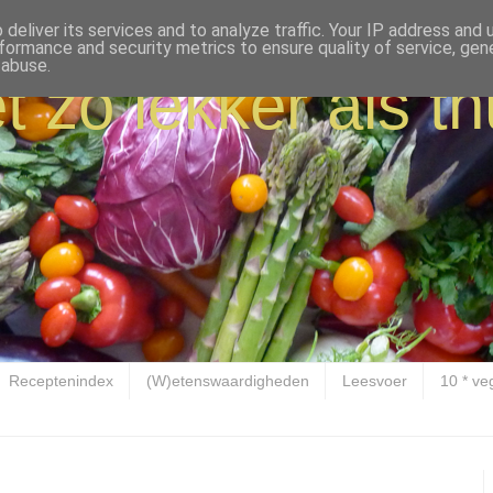
deliver its services and to analyze traffic. Your IP address and
formance and security metrics to ensure quality of service, ge
 abuse.
t zo lekker als th
Receptenindex
(W)etenswaardigheden
Leesvoer
10 * ve