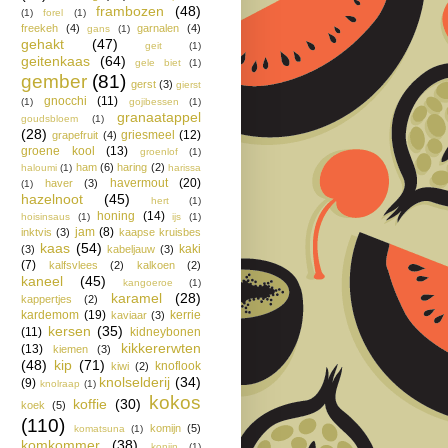
frambozen
(48)
(1)
forel
(1)
freekeh
(4)
garnalen
(4)
gans
(1)
gehakt
(47)
geit
(1)
geitenkaas
(64)
gele biet
(1)
gember
(81)
gerst
(3)
gierst
gnocchi
(11)
(1)
gojibessen
(1)
granaatappel
goudsbloem
(1)
(28)
griesmeel
(12)
grapefruit
(4)
groene kool
(13)
groenlof
(1)
ham
(6)
haring
(2)
haloumi
(1)
harissa
havermout
(20)
haver
(3)
(1)
hazelnoot
(45)
hert
(1)
honing
(14)
hoisinsaus
(1)
ijs
(1)
jam
(8)
inktvis
(3)
kaapse kruisbes
kaas
(54)
kaki
(3)
kabeljauw
(3)
(7)
kalfsvlees
(2)
kalkoen
(2)
kaneel
(45)
kangoeroe
(1)
karamel
(28)
kappertjes
(2)
kardemom
(19)
kerrie
kaviaar
(3)
kersen
(35)
(11)
kidneybonen
kikkererwten
(13)
kiemen
(3)
(48)
kip
(71)
knoflook
kiwi
(2)
knolselderij
(34)
(9)
knolraap
(1)
kokos
koffie
(30)
koek
(5)
(110)
komijn
(5)
komatsuna
(1)
komkommer
(38)
konijn
(1)