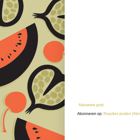
Nieuwere post
Abonneren op:
Reacties posten (Ato