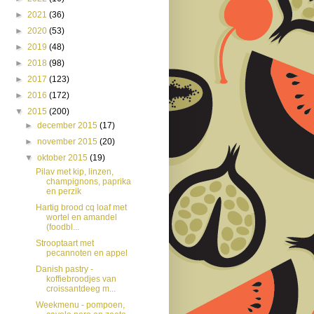
►
2021
(36)
►
2020
(53)
►
2019
(48)
►
2018
(98)
►
2017
(123)
►
2016
(172)
▼
2015
(200)
►
december 2015
(17)
►
november 2015
(20)
▼
oktober 2015
(19)
Pilav met kip, linzen,
champignons, paprika
en perzik
Hartig brood cq loaf met
wortel en amandel
(foodbl...
Strooptaart met
pecannoten en appel
Danish pastry -
koffiebroodjes van
croissantdeeg m...
Weekmenu - pompoen,