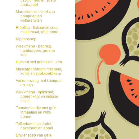
cavolo nero en zoete
aardappel
Marokkaanse stoof van
pompoen en
kikkererwten
Ribollita - Italiaanse soep
met tomaat, witte bone...
Kippensoep
Weekmenu - paprika,
hamburgers, groene
kool
Hutspot met gebakken uien
Mascarponeroom met peer,
koffie en spekkoeklikeur
Varkenswang met kumquat
en soja
Weekmenu - spitskool,
boerenkool en indiase
inspir...
Tomatentaartje met gele
tomaatjes en witte
bonen
Toffeetaart met dadel,
hazelnoot en appel
Erwtensoep van gele