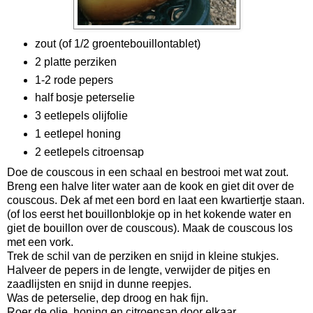
zout (of 1/2 groentebouillontablet)
2 platte perziken
1-2 rode pepers
half bosje peterselie
3 eetlepels olijfolie
1 eetlepel honing
2 eetlepels citroensap
Doe de couscous in een schaal en bestrooi met wat zout.
Breng een halve liter water aan de kook en giet dit over de
couscous. Dek af met een bord en laat een kwartiertje staan.
(of los eerst het bouillonblokje op in het kokende water en
giet de bouillon over de couscous). Maak de couscous los
met een vork.
Trek de schil van de perziken en snijd in kleine stukjes.
Halveer de pepers in de lengte, verwijder de pitjes en
zaadlijsten en snijd in dunne reepjes.
Was de peterselie, dep droog en hak fijn.
Roer de olie, honing en citroensap door elkaar.