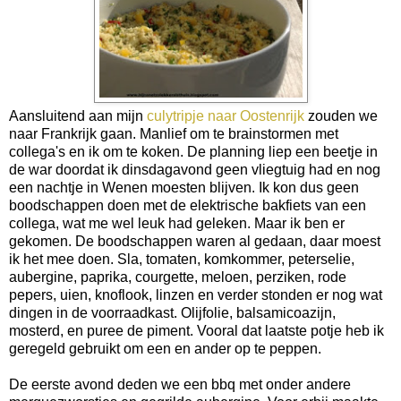
Aansluitend aan mijn
culytripje naar Oostenrijk
zouden we
naar Frankrijk gaan. Manlief om te brainstormen met
collega's en ik om te koken. De planning liep een beetje in
de war doordat ik dinsdagavond geen vliegtuig had en nog
een nachtje in Wenen moesten blijven. Ik kon dus geen
boodschappen doen met de elektrische bakfiets van een
collega, wat me wel leuk had geleken. Maar ik ben er
gekomen. De boodschappen waren al gedaan, daar moest
ik het mee doen. Sla, tomaten, komkommer, peterselie,
aubergine, paprika, courgette, meloen, perziken, rode
pepers, uien, knoflook, linzen en verder stonden er nog wat
dingen in de voorraadkast. Olijfolie, balsamicoazijn,
mosterd, en puree de piment. Vooral dat laatste potje heb ik
geregeld gebruikt om een en ander op te peppen.
De eerste avond deden we een bbq met onder andere