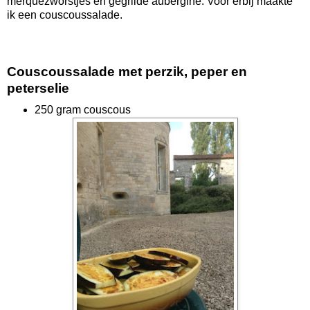
merquezworstjes en gegrilde aubergine. Voor erbij maakte
ik een couscoussalade.
Couscoussalade met perzik, peper en
peterselie
250 gram couscous