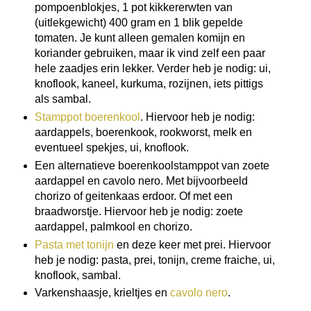
pompoenblokjes, 1 pot kikkererwten van
(uitlekgewicht) 400 gram en 1 blik gepelde
tomaten. Je kunt alleen gemalen komijn en
koriander gebruiken, maar ik vind zelf een paar
hele zaadjes erin lekker. Verder heb je nodig: ui,
knoflook, kaneel, kurkuma, rozijnen, iets pittigs
als sambal.
Stamppot boerenkool
. Hiervoor heb je nodig:
aardappels, boerenkook, rookworst, melk en
eventueel spekjes, ui, knoflook.
Een alternatieve boerenkoolstamppot van zoete
aardappel en cavolo nero. Met bijvoorbeeld
chorizo of geitenkaas erdoor. Of met een
braadworstje. Hiervoor heb je nodig: zoete
aardappel, palmkool en chorizo.
Pasta met tonijn
en deze keer met prei. Hiervoor
heb je nodig: pasta, prei, tonijn, creme fraiche, ui,
knoflook, sambal.
Varkenshaasje, krieltjes en
cavolo nero
.