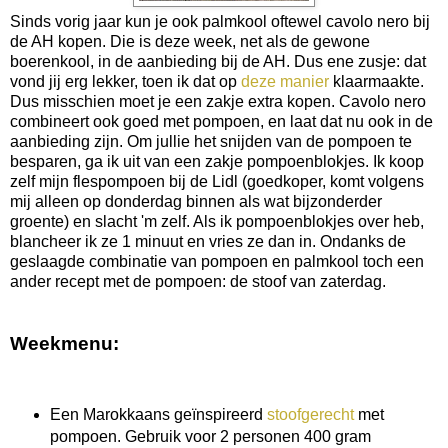
Sinds vorig jaar kun je ook palmkool oftewel cavolo nero bij
de AH kopen. Die is deze week, net als de gewone
boerenkool, in de aanbieding bij de AH. Dus ene zusje: dat
vond jij erg lekker, toen ik dat op
deze manier
klaarmaakte.
Dus misschien moet je een zakje extra kopen. Cavolo nero
combineert ook goed met pompoen, en laat dat nu ook in de
aanbieding zijn. Om jullie het snijden van de pompoen te
besparen, ga ik uit van een zakje pompoenblokjes. Ik koop
zelf mijn flespompoen bij de Lidl (goedkoper, komt volgens
mij alleen op donderdag binnen als wat bijzonderder
groente) en slacht 'm zelf. Als ik pompoenblokjes over heb,
blancheer ik ze 1 minuut en vries ze dan in. Ondanks de
geslaagde combinatie van pompoen en palmkool toch een
ander recept met de pompoen: de stoof van zaterdag.
Weekmenu:
Een Marokkaans geïnspireerd
stoofgerecht
met
pompoen. Gebruik voor 2 personen 400 gram