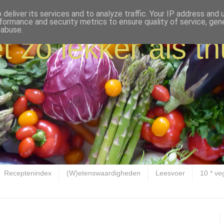
deliver its services and to analyze traffic. Your IP address and
formance and security metrics to ensure quality of service, ge
 abuse.
t zo lekker als th
Receptenindex
(W)etenswaardigheden
Leesvoer
10 * ve