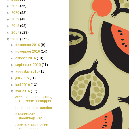
►
2021
(36)
►
2020
(53)
►
2019
(48)
►
2018
(98)
►
2017
(123)
▼
2016
(172)
►
december 2016
(9)
►
november 2016
(14)
►
oktober 2016
(13)
►
september 2016
(11)
►
augustus 2016
(11)
►
juli 2016
(11)
►
juni 2016
(13)
▼
mei 2016
(17)
Weekmenu - rode curry,
kip, zoete aardappel
Lemoncurd met gember
Dadelburger
(foodblogswap)
Cake met karamel en
sinaasappel