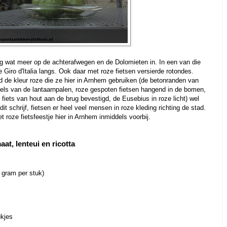
g wat meer op de achterafwegen en de Dolomieten in. In een van die
 Giro d'Italia langs. Ook daar met roze fietsen versierde rotondes.
ind de kleur roze die ze hier in Arnhem gebruiken (de betonranden van
kels van de lantaarnpalen, roze gespoten fietsen hangend in de bomen,
e fiets van hout aan de brug bevestigd, de Eusebius in roze licht) wel
t schrijf, fietsen er heel veel mensen in roze kleding richting de stad.
et roze fietsfeestje hier in Arnhem inmiddels voorbij.
at, lenteui en ricotta
0 gram per stuk)
ukjes