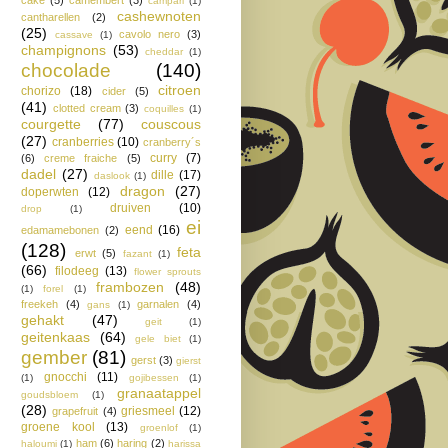
campari
(1)
cashewnoten
cantharellen
(2)
(25)
cavolo nero
(3)
cassave
(1)
champignons
(53)
cheddar
(1)
chocolade
(140)
citroen
chorizo
(18)
cider
(5)
(41)
clotted cream
(3)
coquilles
(1)
courgette
(77)
couscous
(27)
cranberries
(10)
cranberry´s
curry
(7)
(6)
creme fraiche
(5)
dadel
(27)
dille
(17)
daslook
(1)
dragon
(27)
doperwten
(12)
druiven
(10)
drop
(1)
ei
eend
(16)
edamamebonen
(2)
(128)
feta
erwt
(5)
fazant
(1)
(66)
filodeeg
(13)
flower sprouts
frambozen
(48)
(1)
forel
(1)
freekeh
(4)
garnalen
(4)
gans
(1)
gehakt
(47)
geit
(1)
geitenkaas
(64)
gele biet
(1)
gember
(81)
gerst
(3)
gierst
gnocchi
(11)
(1)
gojibessen
(1)
granaatappel
goudsbloem
(1)
(28)
griesmeel
(12)
grapefruit
(4)
groene kool
(13)
groenlof
(1)
ham
(6)
haring
(2)
haloumi
(1)
harissa