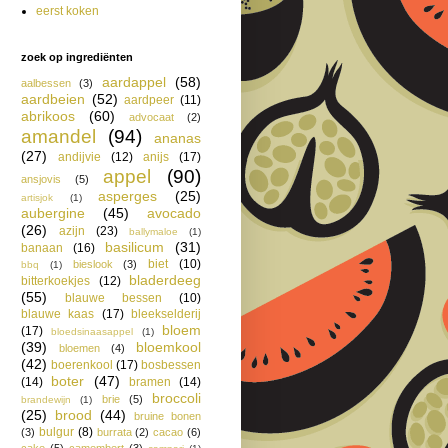
eerst koken
zoek op ingrediënten
aardappel
(58)
aalbessen
(3)
aardbeien
(52)
aardpeer
(11)
abrikoos
(60)
advocaat
(2)
amandel
(94)
ananas
(27)
andijvie
(12)
anijs
(17)
appel
(90)
ansjovis
(5)
asperges
(25)
artisjok
(1)
aubergine
(45)
avocado
(26)
azijn
(23)
ballymaloe
(1)
basilicum
(31)
banaan
(16)
biet
(10)
bieslook
(3)
bbq
(1)
bladerdeeg
bitterkoekjes
(12)
(55)
blauwe bessen
(10)
blauwe kaas
(17)
bleekselderij
bloem
(17)
bloedsinaasappel
(1)
(39)
bloemkool
bloemen
(4)
(42)
boerenkool
(17)
bosbessen
boter
(47)
(14)
bramen
(14)
broccoli
brie
(5)
brandewijn
(1)
(25)
brood
(44)
bruine bonen
bulgur
(8)
(3)
burrata
(2)
cacao
(6)
cake
(5)
camembert
(3)