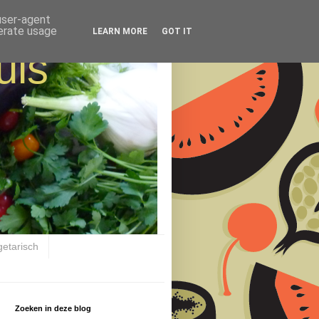
 user-agent
nerate usage
LEARN MORE
GOT IT
uis
getarisch
Zoeken in deze blog