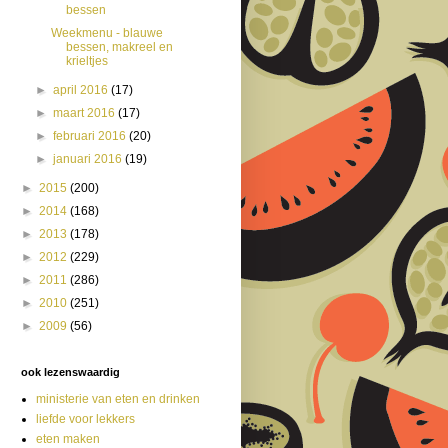
bessen
Weekmenu - blauwe
bessen, makreel en
krieltjes
►
april 2016
(17)
►
maart 2016
(17)
►
februari 2016
(20)
►
januari 2016
(19)
►
2015
(200)
►
2014
(168)
►
2013
(178)
►
2012
(229)
►
2011
(286)
►
2010
(251)
►
2009
(56)
ook lezenswaardig
ministerie van eten en drinken
liefde voor lekkers
eten maken