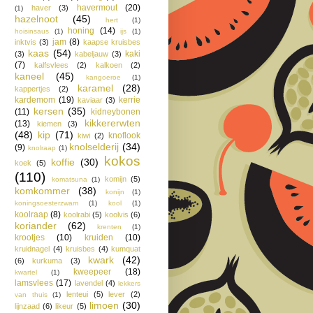
havermout
(20)
haver
(3)
(1)
hazelnoot
(45)
hert
(1)
honing
(14)
hoisinsaus
(1)
ijs
(1)
jam
(8)
inktvis
(3)
kaapse kruisbes
kaas
(54)
kaki
(3)
kabeljauw
(3)
(7)
kalfsvlees
(2)
kalkoen
(2)
kaneel
(45)
kangoeroe
(1)
karamel
(28)
kappertjes
(2)
kardemom
(19)
kerrie
kaviaar
(3)
kersen
(35)
(11)
kidneybonen
kikkererwten
(13)
kiemen
(3)
(48)
kip
(71)
knoflook
kiwi
(2)
knolselderij
(34)
(9)
knolraap
(1)
kokos
koffie
(30)
koek
(5)
(110)
komijn
(5)
komatsuna
(1)
komkommer
(38)
konijn
(1)
koningsoesterzwam
(1)
kool
(1)
koolraap
(8)
koolrabi
(5)
koolvis
(6)
koriander
(62)
krenten
(1)
krootjes
(10)
kruiden
(10)
kruidnagel
(4)
kruisbes
(4)
kumquat
kwark
(42)
(6)
kurkuma
(3)
kweepeer
(18)
kwartel
(1)
lamsvlees
(17)
lavendel
(4)
lekkers
lenteui
(5)
lever
(2)
van thuis
(1)
limoen
(30)
lijnzaad
(6)
likeur
(5)