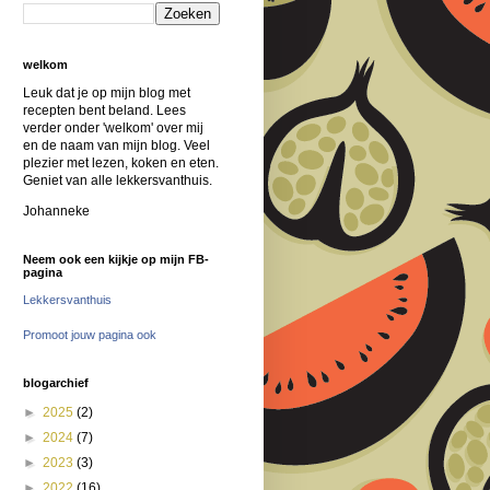
welkom
Leuk dat je op mijn blog met
recepten bent beland. Lees
verder onder 'welkom' over mij
en de naam van mijn blog. Veel
plezier met lezen, koken en eten.
Geniet van alle lekkersvanthuis.
Johanneke
Neem ook een kijkje op mijn FB-
pagina
Lekkersvanthuis
Promoot jouw pagina ook
blogarchief
►
2025
(2)
►
2024
(7)
►
2023
(3)
►
2022
(16)