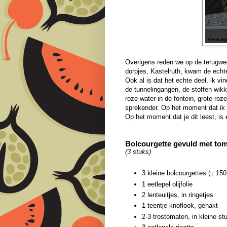
Overigens reden we op de terugwe
dorpjes, Kastelruth, kwam de echte
Ook al is dat het echte deel, ik v
de tunnelingangen, de stoffen wik
roze water in de fontein, grote roz
sprekender. Op het moment dat ik di
Op het moment dat je dit leest, is 
Bolcourgette gevuld met toma
(3 stuks)
3 kleine bolcourgettes (± 15
1 eetlepel olijfolie
2 lenteuitjes, in ringetjes
1 teentje knoflook, gehakt
2-3 trostomaten, in kleine st