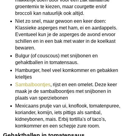
groentemix te kiezen, maar courgette en/of
broccoli kan natuurlijk ook altijd.
Niet zo snel, maar gewoon een keer doen:
Klassieke asperges met ham, ei en aardappels.
Eventueel kun je de asperges de avond ervoor
schillen en in een bak met water in de koelkast
bewaren.
Bulgur (of couscous) met snijbonen en
gehaktballen in tomatensaus.
Hamburger, heel veel komkommer en gebakken
krieltjes
Sambalboontjes
, rijst en een omelet. Deze keer
maak je de sambalboontjes met snijbonen in
plaats van sperziebonen
Mexicaans prutje van ui, knoflook, tomatenpuree,
koriander, komijn, iets pittigs als sambal,
kidneybonen, mais. Erbij tortilla's of taco's,
komkommer en een schepje zure room.
Gehaktballen in tomatensaus