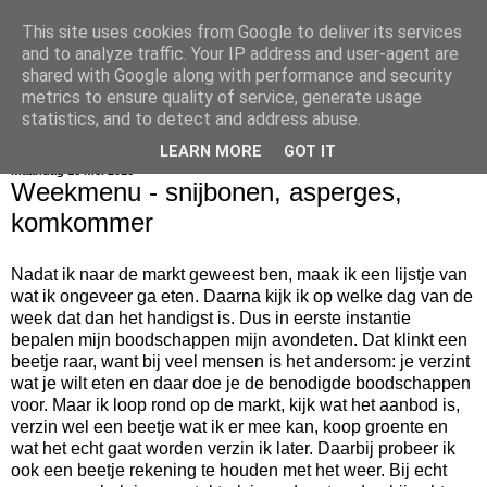
This site uses cookies from Google to deliver its services
bijna net zo lekker als thuis
and to analyze traffic. Your IP address and user-agent are
shared with Google along with performance and security
metrics to ensure quality of service, generate usage
statistics, and to detect and address abuse.
▼
LEARN MORE
GOT IT
maandag 16 mei 2016
Weekmenu - snijbonen, asperges,
komkommer
Nadat ik naar de markt geweest ben, maak ik een lijstje van
wat ik ongeveer ga eten. Daarna kijk ik op welke dag van de
week dat dan het handigst is. Dus in eerste instantie
bepalen mijn boodschappen mijn avondeten. Dat klinkt een
beetje raar, want bij veel mensen is het andersom: je verzint
wat je wilt eten en daar doe je de benodigde boodschappen
voor. Maar ik loop rond op de markt, kijk wat het aanbod is,
verzin wel een beetje wat ik er mee kan, koop groente en
wat het echt gaat worden verzin ik later. Daarbij probeer ik
ook een beetje rekening te houden met het weer. Bij echt