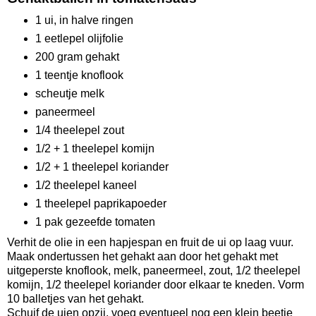
1 ui, in halve ringen
1 eetlepel olijfolie
200 gram gehakt
1 teentje knoflook
scheutje melk
paneermeel
1/4 theelepel zout
1/2 + 1 theelepel komijn
1/2 + 1 theelepel koriander
1/2 theelepel kaneel
1 theelepel paprikapoeder
1 pak gezeefde tomaten
Verhit de olie in een hapjespan en fruit de ui op laag vuur.
Maak ondertussen het gehakt aan door het gehakt met
uitgeperste knoflook, melk, paneermeel, zout, 1/2 theelepel
komijn, 1/2 theelepel koriander door elkaar te kneden. Vorm
10 balletjes van het gehakt.
Schuif de uien opzij, voeg eventueel nog een klein beetje