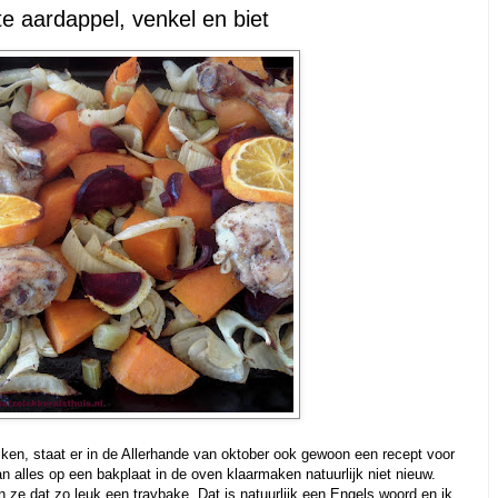
e aardappel, venkel en biet
iken, staat er in de Allerhande van oktober ook gewoon een recept voor
n alles op een bakplaat in de oven klaarmaken natuurlijk niet nieuw.
 dat zo leuk een traybake. Dat is natuurlijk een Engels woord en ik