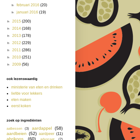
►
februari 2016
(20)
►
januari 2016
(19)
►
2015
(200)
►
2014
(168)
►
2013
(178)
►
2012
(229)
►
2011
(286)
►
2010
(251)
►
2009
(56)
ook lezenswaardig
ministerie van eten en drinken
liefde voor lekkers
eten maken
eerst koken
zoek op ingrediënten
aardappel
(58)
aalbessen
(3)
aardbeien
(52)
aardpeer
(11)
abrikoos
(60)
advocaat
(2)