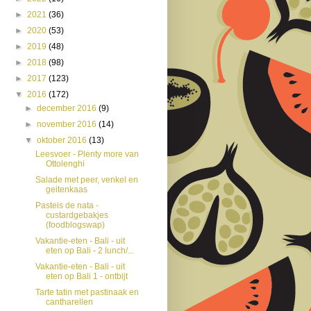
►
2021
(36)
►
2020
(53)
►
2019
(48)
►
2018
(98)
►
2017
(123)
▼
2016
(172)
►
december 2016
(9)
►
november 2016
(14)
▼
oktober 2016
(13)
Leesvoer - Plenty more van
Ottolenghi
Salade met peer, venkel en
geitenkaas
Pasteis de nata -
custardgebakjes
(foodblogswap)
Vakantie-eten - Bali - uit
eten op Bali - 2 lunch/...
Vakantie-eten - Bali - uit
eten op Bali 1 - ontbijt
Tarte tatin met pastinaak en
cantharellen