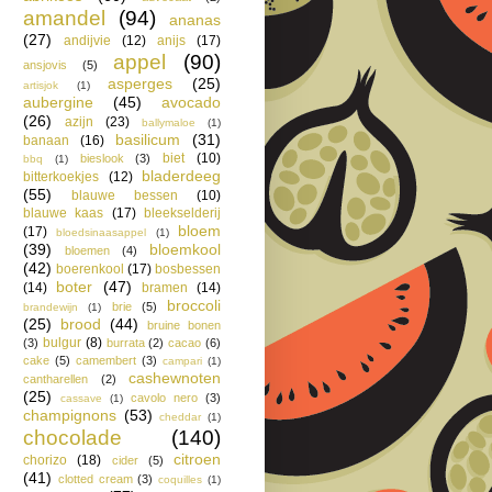
amandel
(94)
ananas
(27)
andijvie
(12)
anijs
(17)
appel
(90)
ansjovis
(5)
asperges
(25)
artisjok
(1)
aubergine
(45)
avocado
(26)
azijn
(23)
ballymaloe
(1)
basilicum
(31)
banaan
(16)
biet
(10)
bieslook
(3)
bbq
(1)
bladerdeeg
bitterkoekjes
(12)
(55)
blauwe bessen
(10)
blauwe kaas
(17)
bleekselderij
bloem
(17)
bloedsinaasappel
(1)
(39)
bloemkool
bloemen
(4)
(42)
boerenkool
(17)
bosbessen
boter
(47)
(14)
bramen
(14)
broccoli
brie
(5)
brandewijn
(1)
(25)
brood
(44)
bruine bonen
bulgur
(8)
(3)
burrata
(2)
cacao
(6)
cake
(5)
camembert
(3)
campari
(1)
cashewnoten
cantharellen
(2)
(25)
cavolo nero
(3)
cassave
(1)
champignons
(53)
cheddar
(1)
chocolade
(140)
citroen
chorizo
(18)
cider
(5)
(41)
clotted cream
(3)
coquilles
(1)