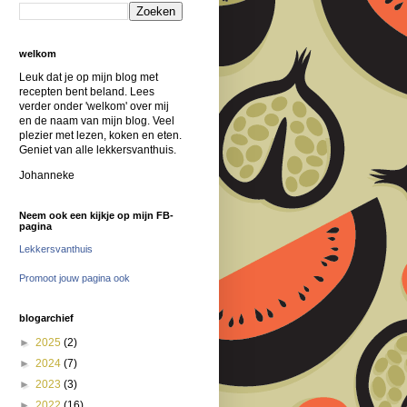
welkom
Leuk dat je op mijn blog met
recepten bent beland. Lees
verder onder 'welkom' over mij
en de naam van mijn blog. Veel
plezier met lezen, koken en eten.
Geniet van alle lekkersvanthuis.
Johanneke
Neem ook een kijkje op mijn FB-
pagina
Lekkersvanthuis
Promoot jouw pagina ook
blogarchief
►
2025
(2)
►
2024
(7)
►
2023
(3)
►
2022
(16)