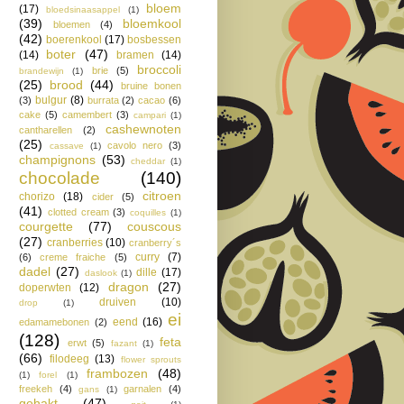
bloem
(17)
bloedsinaasappel
(1)
(39)
bloemkool
bloemen
(4)
(42)
boerenkool
(17)
bosbessen
boter
(47)
(14)
bramen
(14)
broccoli
brie
(5)
brandewijn
(1)
(25)
brood
(44)
bruine bonen
bulgur
(8)
(3)
burrata
(2)
cacao
(6)
cake
(5)
camembert
(3)
campari
(1)
cashewnoten
cantharellen
(2)
(25)
cavolo nero
(3)
cassave
(1)
champignons
(53)
cheddar
(1)
chocolade
(140)
citroen
chorizo
(18)
cider
(5)
(41)
clotted cream
(3)
coquilles
(1)
courgette
(77)
couscous
(27)
cranberries
(10)
cranberry´s
curry
(7)
(6)
creme fraiche
(5)
dadel
(27)
dille
(17)
daslook
(1)
dragon
(27)
doperwten
(12)
druiven
(10)
drop
(1)
ei
eend
(16)
edamamebonen
(2)
(128)
feta
erwt
(5)
fazant
(1)
(66)
filodeeg
(13)
flower sprouts
frambozen
(48)
(1)
forel
(1)
freekeh
(4)
garnalen
(4)
gans
(1)
gehakt
(47)