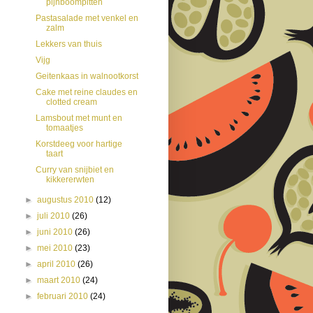
pijnboompitten
Pastasalade met venkel en
zalm
Lekkers van thuis
Vijg
Geitenkaas in walnootkorst
Cake met reine claudes en
clotted cream
Lamsbout met munt en
tomaatjes
Korstdeeg voor hartige
taart
Curry van snijbiet en
kikkererwten
►
augustus 2010
(12)
►
juli 2010
(26)
►
juni 2010
(26)
►
mei 2010
(23)
►
april 2010
(26)
►
maart 2010
(24)
►
februari 2010
(24)