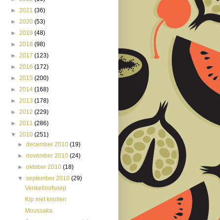
►
2021
(36)
►
2020
(53)
►
2019
(48)
►
2018
(98)
►
2017
(123)
►
2016
(172)
►
2015
(200)
►
2014
(168)
►
2013
(178)
►
2012
(229)
►
2011
(286)
▼
2010
(251)
►
december 2010
(19)
►
november 2010
(24)
►
oktober 2010
(18)
▼
september 2010
(29)
Venkelloofsoep
Kip met knollen
Moussaka