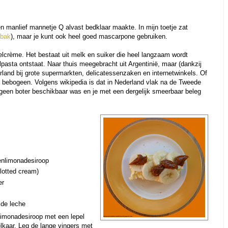
oen manlief mannetje Q alvast bedklaar maakte. In mijn toetje zat
dbak
), maar je kunt ook heel goed mascarpone gebruiken.
elcrème. Het bestaat uit melk en suiker die heel langzaam wordt
asta ontstaat. Naar thuis meegebracht uit Argentinië, maar (dankzij
land bij grote supermarkten, delicatessenzaken en internetwinkels. Of
: bebogeen. Volgens wikipedia is dat in Nederland vlak na de Tweede
geen boter beschikbaar was en je met een dergelijk smeerbaar beleg
tenlimonadesiroop
lotted cream)
er
 de leche
imonadesiroop met een lepel
elkaar. Leg de lange vingers met