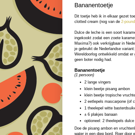
Bananentoetje
Dit toetje heb ik in elkaar gezet t
clotted cream (nog van de
2-poun
Dulce de leche is een soort karam
ingekookt zodat een zoete karamelp
Maxima?) ook verkrijgbaar in Neder
je gebruikt de Nederlandse variant
Wereldoorlog ontwikkeld omdat er 
geen boter nodig had.
Bananentoetje
(1 persoon)
2 lange vingers
klein beetje pisang ambon
klein beetje tropische vruch
2 eetlepels mascarpone (of c
1 theelepel witte basterdsuik
± 6 plakjes banaan
optioneel: 2 theelepels dulce
Doe de pisang ambon en vruchtenl
water in een diep bord. Roer door 