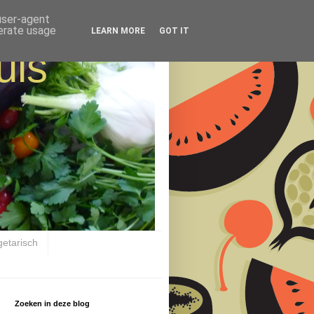
 user-agent
nerate usage
LEARN MORE
GOT IT
uis
getarisch
Zoeken in deze blog