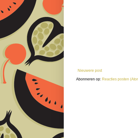
Nieuwere post
Abonneren op:
Reacties posten (Ato