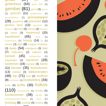
geit
(1)
geitenkaas
(64)
gele biet
(1)
gember
(81)
gerst
(3)
gierst
gnocchi
(11)
(1)
gojibessen
(1)
granaatappel
goudsbloem
(1)
(28)
griesmeel
(12)
grapefruit
(4)
groene kool
(13)
groenlof
(1)
ham
(6)
haring
(2)
haloumi
(1)
harissa
havermout
(20)
haver
(3)
(1)
hazelnoot
(45)
hert
(1)
honing
(14)
hoisinsaus
(1)
ijs
(1)
jam
(8)
inktvis
(3)
kaapse kruisbes
kaas
(54)
kaki
(3)
kabeljauw
(3)
(7)
kalfsvlees
(2)
kalkoen
(2)
kaneel
(45)
kangoeroe
(1)
karamel
(28)
kappertjes
(2)
kardemom
(19)
kerrie
kaviaar
(3)
kersen
(35)
(11)
kidneybonen
kikkererwten
(13)
kiemen
(3)
(48)
kip
(71)
knoflook
kiwi
(2)
knolselderij
(34)
(9)
knolraap
(1)
kokos
koffie
(30)
koek
(5)
(110)
komijn
(5)
komatsuna
(1)
komkommer
(38)
konijn
(1)
koningsoesterzwam
(1)
kool
(1)
koolraap
(8)
koolrabi
(5)
koolvis
(6)