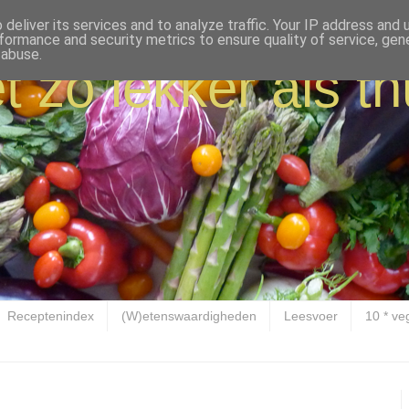
deliver its services and to analyze traffic. Your IP address and
formance and security metrics to ensure quality of service, ge
 abuse.
t zo lekker als th
Receptenindex
(W)etenswaardigheden
Leesvoer
10 * ve