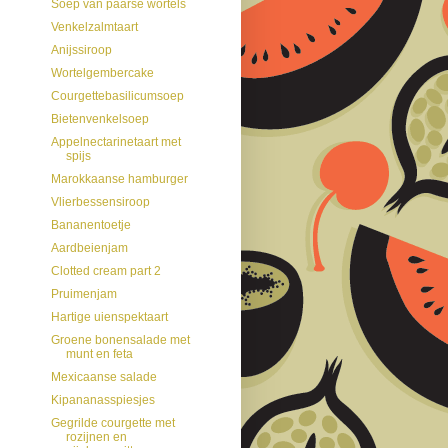
Soep van paarse wortels
Venkelzalmtaart
Anijssiroop
Wortelgembercake
Courgettebasilicumsoep
Bietenvenkelsoep
Appelnectarinetaart met
spijs
Marokkaanse hamburger
Vlierbessensiroop
Bananentoetje
Aardbeienjam
Clotted cream part 2
Pruimenjam
Hartige uienspektaart
Groene bonensalade met
munt en feta
Mexicaanse salade
Kipananasspiesjes
Gegrilde courgette met
rozijnen en