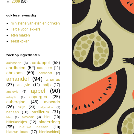
►
2009
(56)
ook lezenswaardig
ministerie van eten en drinken
liefde voor lekkers
eten maken
eerst koken
zoek op ingrediënten
aardappel
(58)
aalbessen
(3)
aardbeien
(52)
aardpeer
(11)
abrikoos
(60)
advocaat
(2)
amandel
(94)
ananas
(27)
andijvie
(12)
anijs
(17)
appel
(90)
ansjovis
(5)
asperges
(25)
artisjok
(1)
aubergine
(45)
avocado
(26)
azijn
(23)
ballymaloe
(1)
basilicum
(31)
banaan
(16)
biet
(10)
bieslook
(3)
bbq
(1)
bladerdeeg
bitterkoekjes
(12)
(55)
blauwe bessen
(10)
blauwe kaas
(17)
bleekselderij