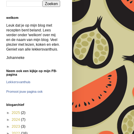
welkom
Leuk dat je op mijn blog met
recepten bent beland. Lees
verder onder 'welkom' over mij
en de naam van mijn blog. Veel
plezier met lezen, koken en eten.
Geniet van alle lekkersvanthuis.
Johanneke
Neem ook een kijkje op mijn FB-
pagina
Lekkersvanthuis
Promoot jouw pagina ook
blogarchief
►
2025
(2)
►
2024
(7)
►
2023
(3)
►
2022
(16)