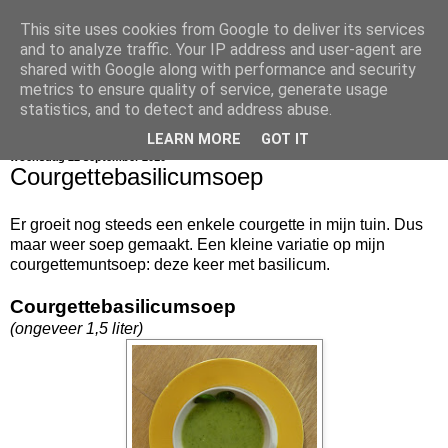
This site uses cookies from Google to deliver its services
bijna net zo lekker als thuis
and to analyze traffic. Your IP address and user-agent are
shared with Google along with performance and security
metrics to ensure quality of service, generate usage
statistics, and to detect and address abuse.
▼
LEARN MORE
GOT IT
woensdag 22 september 2010
Courgettebasilicumsoep
Er groeit nog steeds een enkele courgette in mijn tuin. Dus
maar weer soep gemaakt. Een kleine variatie op mijn
courgettemuntsoep: deze keer met basilicum.
Courgettebasilicumsoep
(ongeveer 1,5 liter)