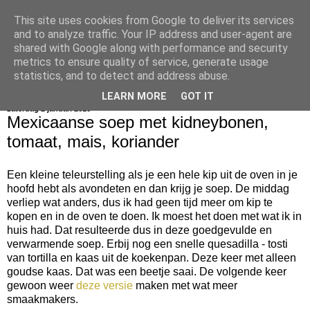
This site uses cookies from Google to deliver its services
bijna net zo lekker als thuis
and to analyze traffic. Your IP address and user-agent are
shared with Google along with performance and security
metrics to ensure quality of service, generate usage
statistics, and to detect and address abuse.
▼
LEARN MORE
GOT IT
zaterdag 2 januari 2016
Mexicaanse soep met kidneybonen,
tomaat, mais, koriander
Een kleine teleurstelling als je een hele kip uit de oven in je
hoofd hebt als avondeten en dan krijg je soep. De middag
verliep wat anders, dus ik had geen tijd meer om kip te
kopen en in de oven te doen. Ik moest het doen met wat ik in
huis had. Dat resulteerde dus in deze goedgevulde en
verwarmende soep. Erbij nog een snelle quesadilla - tosti
van tortilla en kaas uit de koekenpan. Deze keer met alleen
goudse kaas. Dat was een beetje saai. De volgende keer
gewoon weer
deze versie
maken met wat meer
smaakmakers.