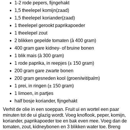
1-2 rode pepers, fijngehakt
1,5 theelepel komijn(zaad)
1,5 theelepel koriander(zaad)
1 theelepel gerookt paprikapoeder
1 theelepel zout
2 blikken gepelde tomaten (à 400 gram)
400 gram gare kidney- of bruine bonen
1 blik mais (à 300 gram)
1 rode paprika, in reepjes (± 150 gram)
200 gram gare zwarte bonen
200 gram gesneden kool (groen/wit/palm)
1 prei, in ringen (± 150 gram)
1 limoen, in partjes
half bosje koriander, fijngehakt
Verhit de olie in een soeppan. Fruit ui en wortel een paar
minuten tot de ui glazig wordt. Voeg knoflook, peper, komijn,
koriander, paprikapoeder toe en bak even mee. Voeg dan de
tomaten, zout, kidneybonen en 3 blikken water toe. Breng