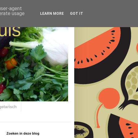
 user-agent
nerate usage
LEARN MORE
GOT IT
uis
getarisch
Zoeken in deze blog