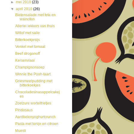
►
mei 2010
(23)
▼
april 2010
(26)
Bietensalade met feta en
walnoten
Allerlei lekkers van thuis
Witlof met salie
Bitterkoekjesijs
Venkel met tomaat
Beef stroganoff
Kersenvlaai
Champignonsoep
Winnie the Pooh-taart
Griesmeelpudding met
bitterkoekjes
Chocoladesinasappelcakej
es
Zoetzure wortelfrietjes
Pindasaus
Aardbeienyoghurtcrunch
Pasta met tonijn en citroen
Muesli