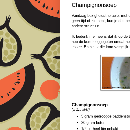
Champignonsoep
Vandaag bezigheidstherapie: met d
geen tijd of zin hebt, kun je de so
andere structuur.
Ik bedenk me ineens dat ik op de t
heb de kom leeggegeten omdat het 
lekker. En als ik die kom vergeli
Champignonsoep
(± 1,3 liter)
5 gram gedroogde paddensto
20 gram boter
1/2 ui, heel fijn gehakt