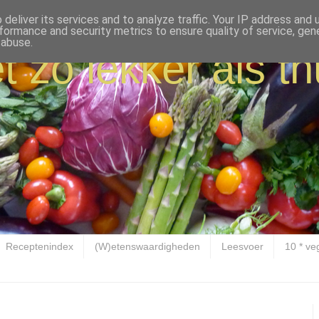
deliver its services and to analyze traffic. Your IP address and
formance and security metrics to ensure quality of service, ge
 abuse.
t zo lekker als th
Receptenindex
(W)etenswaardigheden
Leesvoer
10 * ve