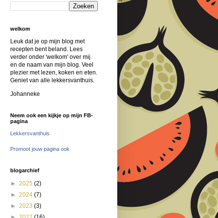
welkom
Leuk dat je op mijn blog met
recepten bent beland. Lees
verder onder 'welkom' over mij
en de naam van mijn blog. Veel
plezier met lezen, koken en eten.
Geniet van alle lekkersvanthuis.
Johanneke
Neem ook een kijkje op mijn FB-
pagina
Lekkersvanthuis
Promoot jouw pagina ook
blogarchief
►
2025
(2)
►
2024
(7)
►
2023
(3)
►
2022
(16)