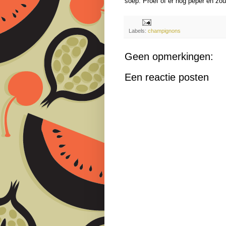
soep. Proef of er nog peper en zo
Labels:
champignons
Geen opmerkingen:
Een reactie posten