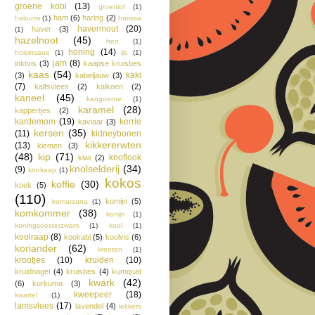
groene kool
(13)
groenlof
(1)
ham
(6)
haring
(2)
haloumi
(1)
harissa
havermout
(20)
haver
(3)
(1)
hazelnoot
(45)
hert
(1)
honing
(14)
hoisinsaus
(1)
ijs
(1)
jam
(8)
inktvis
(3)
kaapse kruisbes
kaas
(54)
kaki
(3)
kabeljauw
(3)
(7)
kalfsvlees
(2)
kalkoen
(2)
kaneel
(45)
kangoeroe
(1)
karamel
(28)
kappertjes
(2)
kardemom
(19)
kerrie
kaviaar
(3)
kersen
(35)
(11)
kidneybonen
kikkererwten
(13)
kiemen
(3)
(48)
kip
(71)
knoflook
kiwi
(2)
knolselderij
(34)
(9)
knolraap
(1)
kokos
koffie
(30)
koek
(5)
(110)
komijn
(5)
komatsuna
(1)
komkommer
(38)
konijn
(1)
koningsoesterzwam
(1)
kool
(1)
koolraap
(8)
koolrabi
(5)
koolvis
(6)
koriander
(62)
krenten
(1)
krootjes
(10)
kruiden
(10)
kruidnagel
(4)
kruisbes
(4)
kumquat
kwark
(42)
(6)
kurkuma
(3)
kweepeer
(18)
kwartel
(1)
lamsvlees
(17)
lavendel
(4)
lekkers