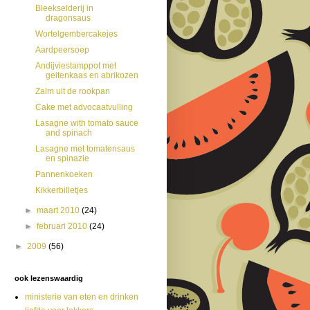
Bleekselderij in
dragonsaus
Wortelgembercakejes
Aardpeersoep
Andijviestamppot met
geitenkaas en abrikozen
Zalm uit de rookpan
Cake met advocaatvulling
Lasagne with tomato sauce
and spinach
Lasagne met tomatensaus
en spinazie
Pannenkoeken
Kikkerbilletjes
►
maart 2010
(24)
►
februari 2010
(24)
►
2009
(56)
ook lezenswaardig
ministerie van eten en drinken