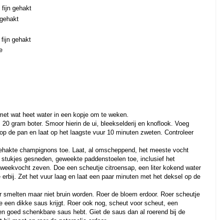
 fijn gehakt
 gehakt
fijn gehakt
e
et wat heet water in een kopje om te weken.
20 gram boter. Smoor hierin de ui, bleekselderij en knoflook. Voeg
op de pan en laat op het laagste vuur 10 minuten zweten. Controleer
ngehakte champignons toe. Laat, al omscheppend, het meeste vocht
 stukjes gesneden, geweekte paddenstoelen toe, inclusief het
weekvocht zeven. Doe een scheutje citroensap, een liter kokend water
 erbij. Zet het vuur laag en laat een paar minuten met het deksel op de
r smelten maar niet bruin worden. Roer de bloem erdoor. Roer scheutje
je een dikke saus krijgt. Roer ook nog, scheut voor scheut, een
en goed schenkbare saus hebt. Giet de saus dan al roerend bij de