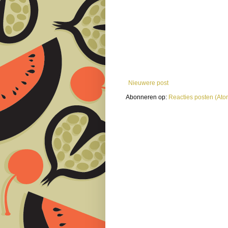
Nieuwere post
Abonneren op:
Reacties posten (Ato