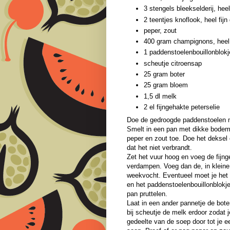
3 stengels bleekselderij, heel
2 teentjes knoflook, heel fijn
peper, zout
400 gram champignons, heel 
1 paddenstoelenbouillonblokj
scheutje citroensap
25 gram boter
25 gram bloem
1,5 dl melk
2 el fijngehakte peterselie
Doe de gedroogde paddenstoelen m
Smelt in een pan met dikke bodem 
peper en zout toe. Doe het deksel 
dat het niet verbrandt.
Zet het vuur hoog en voeg de fij
verdampen. Voeg dan de, in kleine
weekvocht. Eventueel moet je het 
en het paddenstoelenbouillonblokje
pan pruttelen.
Laat in een ander pannetje de bote
bij scheutje de melk erdoor zodat 
gedeelte van de soep door tot je e