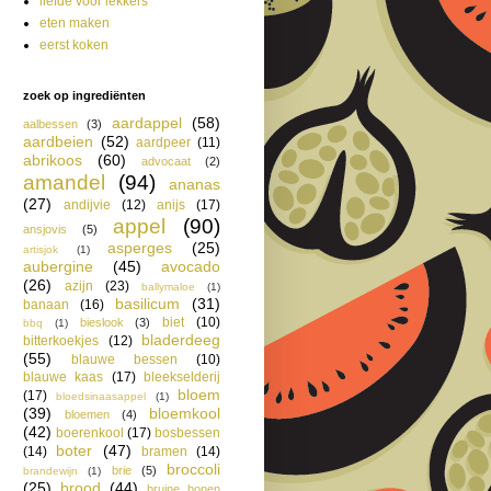
liefde voor lekkers
eten maken
eerst koken
zoek op ingrediënten
aardappel
(58)
aalbessen
(3)
aardbeien
(52)
aardpeer
(11)
abrikoos
(60)
advocaat
(2)
amandel
(94)
ananas
(27)
andijvie
(12)
anijs
(17)
appel
(90)
ansjovis
(5)
asperges
(25)
artisjok
(1)
aubergine
(45)
avocado
(26)
azijn
(23)
ballymaloe
(1)
basilicum
(31)
banaan
(16)
biet
(10)
bieslook
(3)
bbq
(1)
bladerdeeg
bitterkoekjes
(12)
(55)
blauwe bessen
(10)
blauwe kaas
(17)
bleekselderij
bloem
(17)
bloedsinaasappel
(1)
(39)
bloemkool
bloemen
(4)
(42)
boerenkool
(17)
bosbessen
boter
(47)
(14)
bramen
(14)
broccoli
brie
(5)
brandewijn
(1)
(25)
brood
(44)
bruine bonen