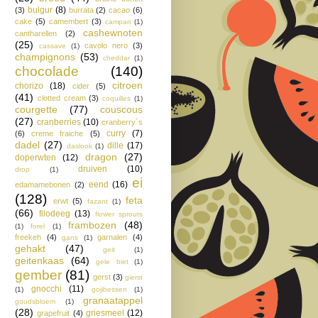
bulgur
(8)
(3)
burrata
(2)
cacao
(6)
cake
(5)
camembert
(3)
campari
(1)
cashewnoten
cantharellen
(2)
(25)
cavolo nero
(3)
cassave
(1)
champignons
(53)
cheddar
(1)
chocolade
(140)
citroen
chorizo
(18)
cider
(5)
(41)
clotted cream
(3)
coquilles
(1)
courgette
(77)
couscous
(27)
cranberries
(10)
cranberry´s
curry
(7)
(6)
creme fraiche
(5)
dadel
(27)
dille
(17)
daslook
(1)
dragon
(27)
doperwten
(12)
druiven
(10)
drop
(1)
ei
eend
(16)
edamamebonen
(2)
(128)
feta
erwt
(5)
fazant
(1)
(66)
filodeeg
(13)
flower sprouts
frambozen
(48)
(1)
forel
(1)
freekeh
(4)
garnalen
(4)
gans
(1)
gehakt
(47)
geit
(1)
geitenkaas
(64)
gele biet
(1)
gember
(81)
gerst
(3)
gierst
gnocchi
(11)
(1)
gojibessen
(1)
granaatappel
goudsbloem
(1)
(28)
griesmeel
(12)
grapefruit
(4)