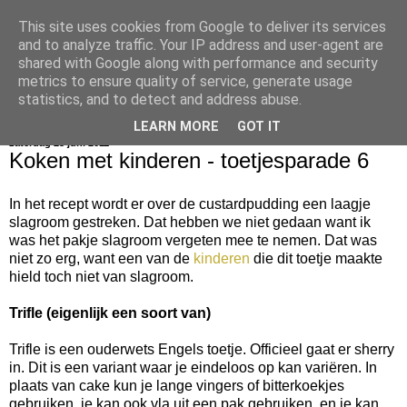
This site uses cookies from Google to deliver its services
bijna net zo lekker als thuis
and to analyze traffic. Your IP address and user-agent are
shared with Google along with performance and security
metrics to ensure quality of service, generate usage
statistics, and to detect and address abuse.
▼
LEARN MORE
GOT IT
zaterdag 25 juni 2011
Koken met kinderen - toetjesparade 6
In het recept wordt er over de custardpudding een laagje
slagroom gestreken. Dat hebben we niet gedaan want ik
was het pakje slagroom vergeten mee te nemen. Dat was
niet zo erg, want een van de
kinderen
die dit toetje maakte
hield toch niet van slagroom.
Trifle (eigenlijk een soort van)
Trifle is een ouderwets Engels toetje. Officieel gaat er sherry
in. Dit is een variant waar je eindeloos op kan variëren. In
plaats van cake kun je lange vingers of bitterkoekjes
gebruiken, je kan ook vla uit een pak gebruiken, en je kan