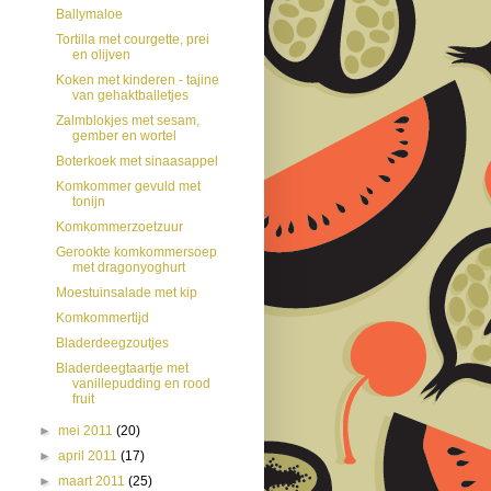
Ballymaloe
Tortilla met courgette, prei
en olijven
Koken met kinderen - tajine
van gehaktballetjes
Zalmblokjes met sesam,
gember en wortel
Boterkoek met sinaasappel
Komkommer gevuld met
tonijn
Komkommerzoetzuur
Gerookte komkommersoep
met dragonyoghurt
Moestuinsalade met kip
Komkommertijd
Bladerdeegzoutjes
Bladerdeegtaartje met
vanillepudding en rood
fruit
►
mei 2011
(20)
►
april 2011
(17)
►
maart 2011
(25)