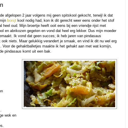
en
e afgelopen 2 jaar volgens mij geen spitskool gekocht, terwijl ik dat
 mijn
borsjt
kool nodig had, kon ik dit gerecht weer eens onder het stof
 heel oud. Mijn broertje heeft ooit eens bij een vriendje rijst met
ool en abrikozen gegeten en vond dat heel erg lekker. Dus mijn moeder
gemaakt. Ik vond dat geen succes; ik heb jaren van pindasaus
 ook niets. Maar gelukkig verandert je smaak, en vind ik dit nu wel erg
ol. Voor de gehaktballetjes maakte ik het gehakt aan met wat komijn,
de pindasaus komt uit een bak.
en
.
oge wok en
es.