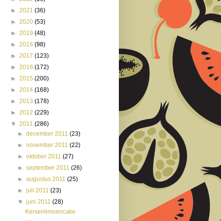
►
2021
(36)
►
2020
(53)
►
2019
(48)
►
2018
(98)
►
2017
(123)
►
2016
(172)
►
2015
(200)
►
2014
(168)
►
2013
(178)
►
2012
(229)
▼
2011
(286)
►
december 2011
(23)
►
november 2011
(22)
►
oktober 2011
(27)
►
september 2011
(26)
►
augustus 2011
(25)
►
juli 2011
(23)
▼
juni 2011
(28)
Kersenlimoencake