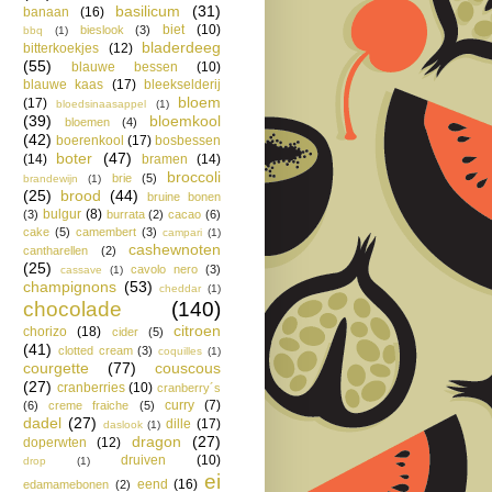
basilicum
(31)
banaan
(16)
biet
(10)
bieslook
(3)
bbq
(1)
bladerdeeg
bitterkoekjes
(12)
(55)
blauwe bessen
(10)
blauwe kaas
(17)
bleekselderij
bloem
(17)
bloedsinaasappel
(1)
(39)
bloemkool
bloemen
(4)
(42)
boerenkool
(17)
bosbessen
boter
(47)
(14)
bramen
(14)
broccoli
brie
(5)
brandewijn
(1)
(25)
brood
(44)
bruine bonen
bulgur
(8)
(3)
burrata
(2)
cacao
(6)
cake
(5)
camembert
(3)
campari
(1)
cashewnoten
cantharellen
(2)
(25)
cavolo nero
(3)
cassave
(1)
champignons
(53)
cheddar
(1)
chocolade
(140)
citroen
chorizo
(18)
cider
(5)
(41)
clotted cream
(3)
coquilles
(1)
courgette
(77)
couscous
(27)
cranberries
(10)
cranberry´s
curry
(7)
(6)
creme fraiche
(5)
dadel
(27)
dille
(17)
daslook
(1)
dragon
(27)
doperwten
(12)
druiven
(10)
drop
(1)
ei
eend
(16)
edamamebonen
(2)