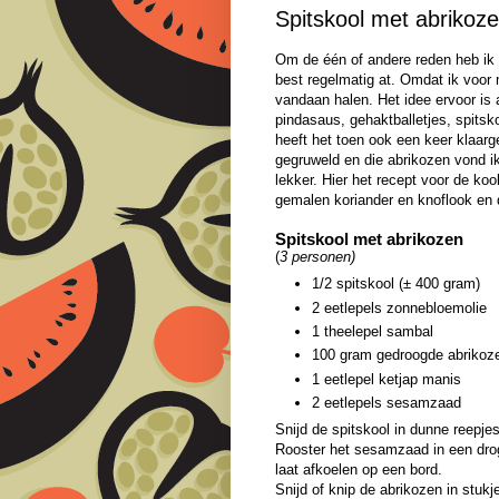
Spitskool met abrikoz
Om de één of andere reden heb ik d
best regelmatig at. Omdat ik voor
vandaan halen. Het idee ervoor is al
pindasaus, gehaktballetjes, spitsk
heeft het toen ook een keer klaar
gegruweld en die abrikozen vond ik
lekker. Hier het recept voor de ko
gemalen koriander en knoflook en 
Spitskool met abrikozen
(
3 personen)
1/2 spitskool (± 400 gram)
2 eetlepels zonnebloemolie
1 theelepel sambal
100 gram gedroogde abrikoz
1 eetlepel ketjap manis
2 eetlepels sesamzaad
Snijd de spitskool in dunne reepjes
Rooster het sesamzaad in een dr
laat afkoelen op een bord.
Snijd of knip de abrikozen in stukj