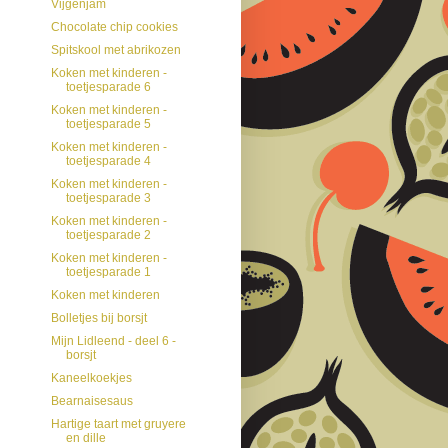
Vijgenjam
Chocolate chip cookies
Spitskool met abrikozen
Koken met kinderen -
toetjesparade 6
Koken met kinderen -
toetjesparade 5
Koken met kinderen -
toetjesparade 4
Koken met kinderen -
toetjesparade 3
Koken met kinderen -
toetjesparade 2
Koken met kinderen -
toetjesparade 1
Koken met kinderen
Bolletjes bij borsjt
Mijn Lidleend - deel 6 -
borsjt
Kaneelkoekjes
Bearnaisesaus
Hartige taart met gruyere
en dille