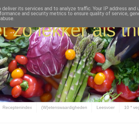
deliver its services and to analyze traffic. Your IP address and
formance and security metrics to ensure quality of service, ge
 abuse.
t zo lekker als th
Receptenindex
(W)etenswaardigheden
Leesvoer
10 * ve