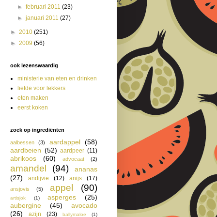
►
februari 2011
(23)
►
januari 2011
(27)
►
2010
(251)
►
2009
(56)
ook lezenswaardig
ministerie van eten en drinken
liefde voor lekkers
eten maken
eerst koken
zoek op ingrediënten
aardappel
(58)
aalbessen
(3)
aardbeien
(52)
aardpeer
(11)
abrikoos
(60)
advocaat
(2)
amandel
(94)
ananas
(27)
andijvie
(12)
anijs
(17)
appel
(90)
ansjovis
(5)
asperges
(25)
artisjok
(1)
aubergine
(45)
avocado
(26)
azijn
(23)
ballymaloe
(1)