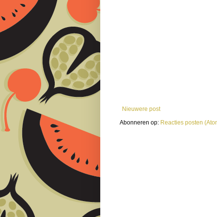
Nieuwere post
Abonneren op:
Reacties posten (Ato