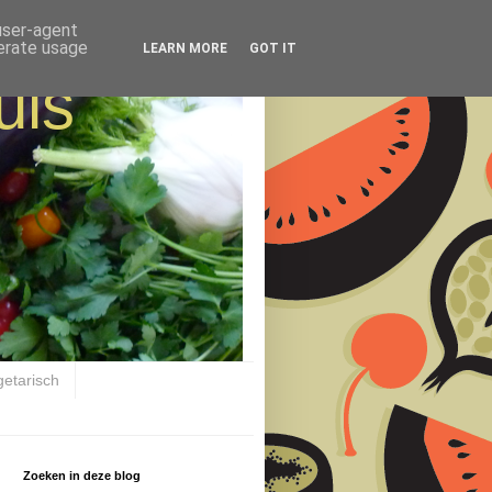
 user-agent
nerate usage
LEARN MORE
GOT IT
uis
getarisch
Zoeken in deze blog