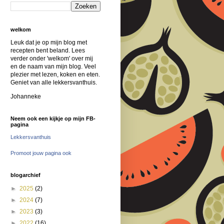
welkom
Leuk dat je op mijn blog met
recepten bent beland. Lees
verder onder 'welkom' over mij
en de naam van mijn blog. Veel
plezier met lezen, koken en eten.
Geniet van alle lekkersvanthuis.
Johanneke
Neem ook een kijkje op mijn FB-
pagina
Lekkersvanthuis
Promoot jouw pagina ook
blogarchief
►
2025
(2)
►
2024
(7)
►
2023
(3)
►
2022
(16)