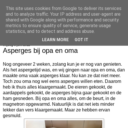
This site uses cookies from Google to deliver its services
bijna net zo lekker als thuis
and to analyze traffic. Your IP address and user-agent are
shared with Google along with performance and security
metrics to ensure quality of service, generate usage
statistics, and to detect and address abuse.
▼
LEARN MORE
GOT IT
vrijdag 8 juni 2012
Asperges bij opa en oma
Nog ongeveer 2 weken, zolang kun je er nog van genieten.
Als het aspergetijd was, en wij gingen naar opa en oma, dan
maakte oma vaak asperges klaar. Nu kan ze dat niet meer.
Toch zou oma nog wel eens asperges willen eten. Daarom
heb ik thuis alles klaargemaakt. De eieren gekookt, de
aardappels gekookt, de asperges bijna gaar gekookt en de
ham gesneden. Bij opa en oma alles, om de beurt, in de
magnetron opgewarmd. Natuurlijk is dat net iets minder
lekker dan vers klaargemaakt. Maar ze hebben ervan
gesmuld.