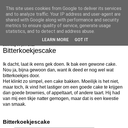
This site uses cookies from Google to deliver its services
bijna net zo lekker als thuis
and to analyze traffic. Your IP address and user-agent are
shared with Google along with performance and security
metrics to ensure quality of service, generate usage
statistics, and to detect and address abuse.
▼
LEARN MORE
GOT IT
zaterdag 30 juni 2012
Bitterkoekjescake
Ik dacht, laat ik eens gek doen. Ik bak een gewone cake.
Nou ja, bijna gewoon dan, want ik deed er nog wel wat
bitterkoekjes door.
Het klinkt zo simpel, een cake bakken. Moeilijk is het niet,
maar toch, ik vind het lastiger om een goede cake te krijgen
dan goede brownies, of appeltaart, of andere taart. Hij had
van mij een tikje natter gemogen, maar dat is een kwestie
van smaak.
Bitterkoekjescake